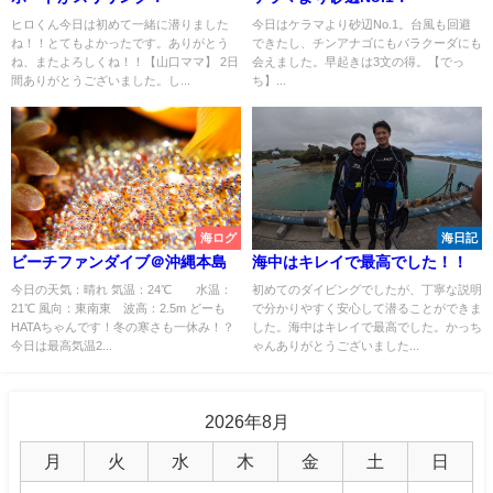
ヒロくん今日は初めて一緒に潜りました
今日はケラマより砂辺No.1。台風も回避
ね！！とてもよかったです。ありがとう
できたし、チンアナゴにもバラクーダにも
ね、またよろしくね！！【山口ママ】 2日
会えました。早起きは3文の得。【でっ
間ありがとうございました。し...
ち】...
海ログ
海日記
ビーチファンダイブ＠沖縄本島
海中はキレイで最高でした！！
今日の天気：晴れ 気温：24℃ 水温：
初めてのダイビングでしたが、丁寧な説明
21℃ 風向：東南東 波高：2.5m どーも
で分かりやすく安心して潜ることができま
HATAちゃんです！冬の寒さも一休み！？
した。海中はキレイで最高でした。かっち
今日は最高気温2...
ゃんありがとうございました...
2026年8月
月
火
水
木
金
土
日