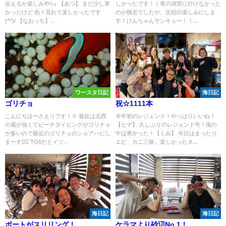
会えるか楽しみ🐟♪♪ 【あつ】 まだ少し寒
しかったです！！青の洞窟に行けなかった
かったけど 色々見れて楽しかったです
のが残念でしたが、次回の楽しみにしま
(^^)/ 【なおっち】...
す！けんちゃんサンキュー！！...
ワースタ日記
海日記
ゴリチョ
祝☆1111本
こんにちはーさえりです！🌞 最近は北西
今年初のレジェンド！やっぱりいいね！
の風が強くてビーチダイビングがゴリチョ
【ヒデ】 久しぶりのレジェンド号！海の
が多いので最近のゴリチョのシェアハピし
中は寒かった！【くみ】 今日はまったり
まーす✌🏽 TG6だとイソ...
エビ、カニ三昧。楽しかったネ...
海日記
海日記
ボートがスリリング！
ケラマより砂辺No.1！