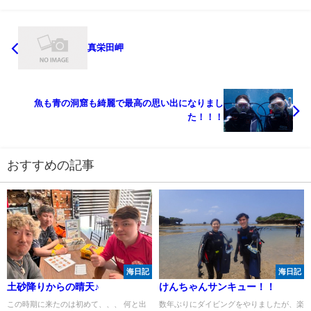
真栄田岬
魚も青の洞窟も綺麗で最高の思い出になりまし
た！！！
おすすめの記事
海日記
海日記
土砂降りからの晴天♪
けんちゃんサンキュー！！
この時期に来たのは初めて、、、 何と出
数年ぶりにダイビングをやりましたが、楽