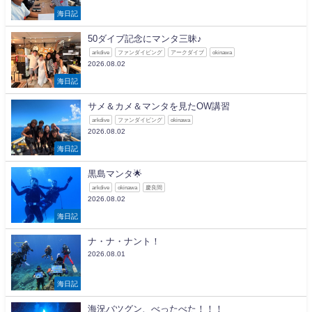
海日記
50ダイブ記念にマンタ三昧♪
arkdive
ファンダイビング
アークダイブ
okinawa
2026.08.02
海日記
サメ＆カメ＆マンタを見たOW講習
arkdive
ファンダイビング
okinawa
2026.08.02
海日記
黒島マンタ🌟
arkdive
okinawa
慶良間
2026.08.02
海日記
ナ・ナ・ナント！
2026.08.01
海日記
海況バツグン、べったべた！！！