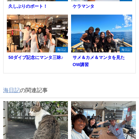
久しぶりのボート！
ケラマンタ
海日記
海日記
50ダイブ記念にマンタ三昧♪
サメ＆カメ＆マンタを見た
OW講習
海日記
の関連記事