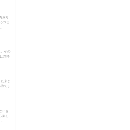
万座リ
００本目
.
も、その
近は気持
また来ま
い海でし
とにき
ら楽し
..