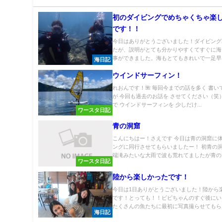
初のダイビングでめちゃくちゃ楽
です！！
今日はありがとうございました！ダイビング
たが、説明がとても分かりやすくてすぐに海
事ができました。海もとてもきれいで一足早い.
海日記
ウインドサーフィン！
れおんです！🌺 毎回今までの話を多く 書い
が 今回も過去のお話を させてください（笑
で ウインドサーフィンを 少しだけ...
ワースタ日記
青の洞窟
こんにちはー！さえです 今日は青の洞窟に
ングに同行させてもらいましたー！ 初青の
端滝みたいな大雨で波も荒れてましたが青の..
ワースタ日記
陸から楽しかったです！
今日は1日ありがとうございました！陸から
です！とっても！！ビビちゃんのすぐ後にい
たくさんの魚たちに最初に写真撮らせてもらえ.
海日記