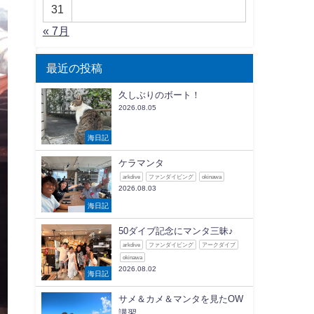
31
« 7月
最近の投稿
久しぶりのボート！
2026.08.05
海日記
ケラマンタ
arkdive
ファンダイビング
okinawa
2026.08.03
海日記
50ダイブ記念にマンタ三昧♪
arkdive
ファンダイビング
アークダイブ
okinawa
2026.08.02
海日記
サメ＆カメ＆マンタを見たOW
講習