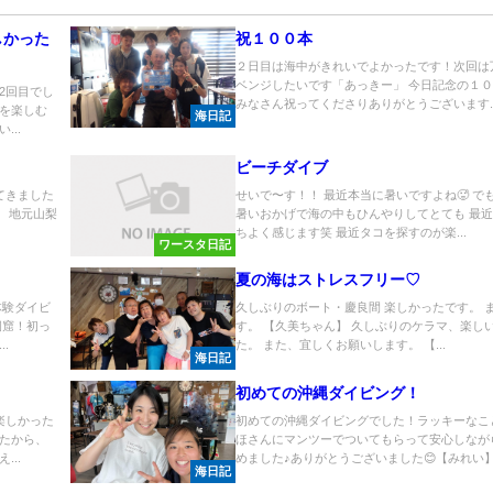
しかった
祝１００本
２日目は海中がきれいでよかったです！次回は
ベンジしたいです「あっきー」 今日記念の１
2回目でし
みなさん祝ってくださりありがとうございます..
を楽しむ
海日記
..
ビーチダイブ
てきました
せいで〜す！！ 最近本当に暑いですよね🥵 で
） 地元山梨
暑いおかげで海の中もひんやりしてとても 最
ちよく感じます笑 最近タコを探すのが楽...
ワースタ日記
夏の海はストレスフリー♡
体験ダイビ
久しぶりのボート・慶良間 楽しかったです。 
洞窟！初っ
す。 【久美ちゃん】 久しぶりのケラマ、楽し
.
た。 また、宜しくお願いします。 【...
海日記
初めての沖縄ダイビング！
楽しかった
初めての沖縄ダイビングでした！ラッキーなこ
たから、
ほさんにマンツーでついてもらって安心しなが
..
めました♪ありがとうございました😊【みれい】.
海日記