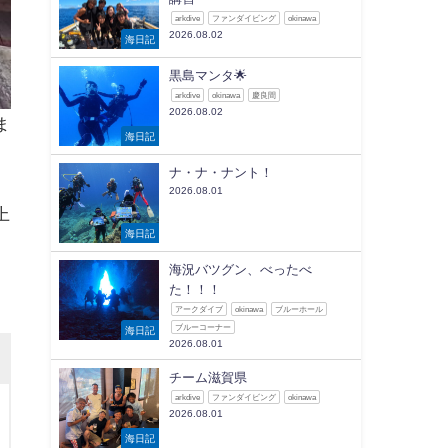
arkdive
ファンダイビング
okinawa
2026.08.02
海日記
黒島マンタ🌟
arkdive
okinawa
慶良間
2026.08.02
ま
海日記
ナ・ナ・ナント！
。
2026.08.01
上
海日記
海況バツグン、べったべ
た！！！
アークダイブ
okinawa
ブルーホール
ブルーコーナー
海日記
2026.08.01
チーム滋賀県
arkdive
ファンダイビング
okinawa
2026.08.01
海日記