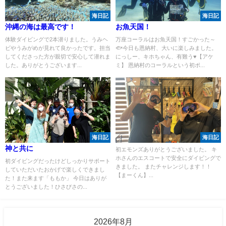
海日記
海日記
沖縄の海は最高です！
お魚天国！
体験ダイビングで2本潜りました。うみヘ
万座コーラルはお魚天国！すごかった～
ビやうみがめが見れて良かったです。担当
🐟今日も恩納村、大いに楽しみました。
してくださった方が親切で安心して潜れま
にっしー、キホちゃん、有難う♥【アケ
した。ありがとうございます...
ミ】 恩納村のコーラルという初ポ...
海日記
海日記
神と共に
初エモンズありがとうございました。 キ
ホさんのエスコートで安全にダイビングで
初ダイビングだったけどしっかりサポート
きました。 またチャレンジします！！
していただいたおかげで楽しくできまし
【まーくん】...
た！また来ます「ももか」 今日はありが
とうございました！ひさびさの...
2026年8月