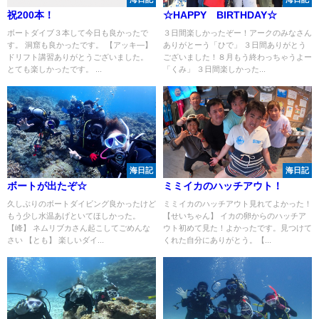
祝200本！
☆HAPPY BIRTHDAY☆
ボートダイブ３本して今日も良かったで
３日間楽しかったぞー！アークのみなさん
す。 洞窟も良かったです。 【アッキ―】
ありがとーう「ひで」 ３日間ありがとう
ドリフト講習ありがとうございました。
ございました！８月もう終わっちゃうよー
とても楽しかったです。 ...
「くみ」 ３日間楽しかった...
海日記
海日記
ボートが出たぞ☆
ミミイカのハッチアウト！
久しぶりのボートダイビング良かったけど
ミミイカのハッチアウト見れてよかった！
もう少し水温あげといてほしかった。
【せいちゃん】 イカの卵からのハッチア
【峰】 ネムリブカさん起こしてごめんな
ウト初めて見た！よかったです。見つけて
さい 【とも】 楽しいダイ...
くれた自分にありがとう。【...