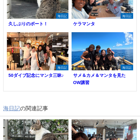
海日記
海日記
久しぶりのボート！
ケラマンタ
海日記
海日記
50ダイブ記念にマンタ三昧♪
サメ＆カメ＆マンタを見た
OW講習
海日記
の関連記事