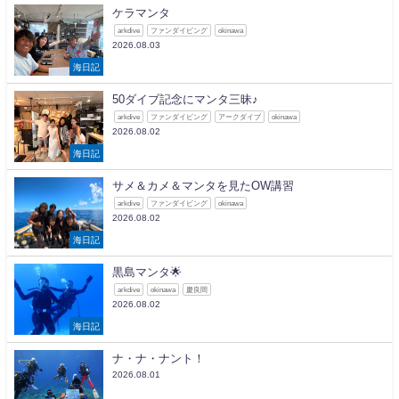
ケラマンタ
arkdive
ファンダイビング
okinawa
2026.08.03
海日記
50ダイブ記念にマンタ三昧♪
arkdive
ファンダイビング
アークダイブ
okinawa
2026.08.02
海日記
サメ＆カメ＆マンタを見たOW講習
arkdive
ファンダイビング
okinawa
2026.08.02
海日記
黒島マンタ🌟
arkdive
okinawa
慶良間
2026.08.02
海日記
ナ・ナ・ナント！
2026.08.01