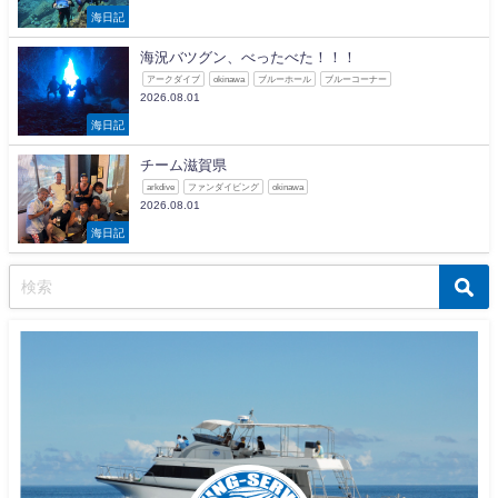
海日記
海況バツグン、べったべた！！！
アークダイブ
okinawa
ブルーホール
ブルーコーナー
2026.08.01
海日記
チーム滋賀県
arkdive
ファンダイビング
okinawa
2026.08.01
海日記