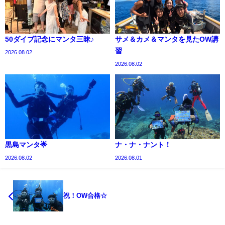
50ダイブ記念にマンタ三昧♪
サメ＆カメ＆マンタを見たOW講
習
2026.08.02
2026.08.02
黒島マンタ🌟
ナ・ナ・ナント！
2026.08.02
2026.08.01
祝！OW合格☆