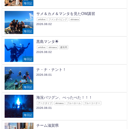
海日記
サメ＆カメ＆マンタを見たOW講習
arkdive
ファンダイビング
okinawa
2026.08.02
海日記
黒島マンタ🌟
arkdive
okinawa
慶良間
2026.08.02
海日記
ナ・ナ・ナント！
2026.08.01
海日記
海況バツグン、べったべた！！！
アークダイブ
okinawa
ブルーホール
ブルーコーナー
2026.08.01
海日記
チーム滋賀県