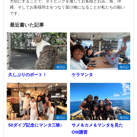
大切にすることで、ダイビングを通してお客様とお店、海、沖
縄、そしてお客様同士をつなぐ架け橋になることが私たちの願い
です。
最近書いた記事
海日記
海日記
久しぶりのボート！
ケラマンタ
海日記
海日記
50ダイブ記念にマンタ三昧♪
サメ＆カメ＆マンタを見た
OW講習