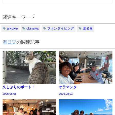
関連キーワード
arkdive
okinawa
ファンダイビング
渡名喜
海日記
の関連記事
久しぶりのボート！
ケラマンタ
2026.08.05
2026.08.03