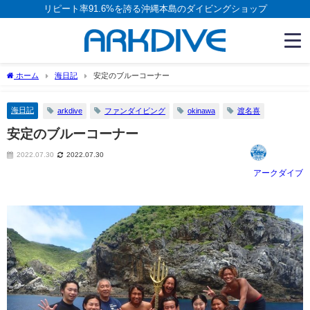
リピート率91.6%を誇る沖縄本島のダイビングショップ
ホーム
海日記
安定のブルーコーナー
海日記
arkdive
ファンダイビング
okinawa
渡名喜
安定のブルーコーナー
2022.07.30
2022.07.30
アークダイブ