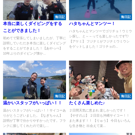
海日記
海日記
本当に楽しくダイビングをする
ハタちゃんとマンツー！
ことができました！
ハタちゃんとマンツーでゴリチョ！ウミウ
シ探し、と～～っても楽しかったです💘
初めてで緊張してしまいましたが、丁寧に
【アケミ】 フジナミがフジナミウミウシ
説明していただき本当に楽しくダイビング
をゲットしました！ゴリチョの...
をすることができました！【あやっぺ】
10年ぶりのダイビング懐か...
海日記
海日記
温かいスタッフがいっぱい！！
たくさん楽しめた♪
温かいスタッフがいっぱい！！サイコーあ
２日間天気に恵まれ 楽しかったです！
りがとうございました。【なぎちゃん】
【やすのぶ】 ２日目も沖縄サイコー！！
説明が丁寧で分かりやすかったです。フラ
また来ます！！ 【りゅう】 今日もいろん
ンクに接してくれたので楽し...
な生き物と 出会えて楽...