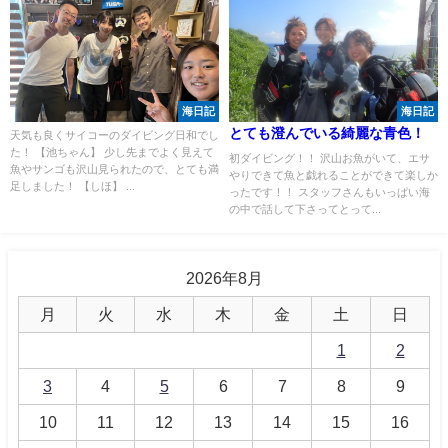
海日記
海日記
とても澄んでいる綺麗な青色！
天気も良くサイコーのダイビング日和でし
た！ 【池ちゃん】 少し先までよく見えて
初ダイビング！！ 沢山お魚がいて、エサ
魚やサンゴも沢山見られたので、とても満
やりできて魚と戯れることができて楽しか
足しました！ 【しほ】 ...
ったです！！ スタッフさんもいっぱい海
の中で話して下さってとって...
2026年8月
月
火
水
木
金
土
日
1
2
3
4
5
6
7
8
9
10
11
12
13
14
15
16