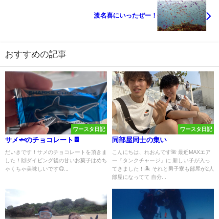
渡名喜にいったぜー！
おすすめの記事
ワースタ日記
ワースタ日記
サメ🦈のチョコレート🍫
同部屋同士の集い
だいきです！サメのチョコレートを頂きま
こんにちは、れおんです🌺 最近MAXエア
した！🙌ダイビング後の甘いお菓子はめち
ー『タンクチャージ』に 新しい子が入っ
ゃくちゃ美味しいです😋...
てきました！🏝️ それと男子寮も部屋が2人
部屋になってて 自分...