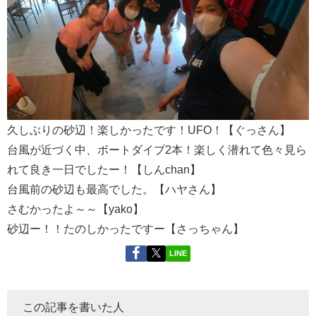
久しぶりの砂辺！楽しかったです！UFO！【ぐっさん】
台風が近づく中、ボートダイブ2本！楽しく潜れて色々見ら
れて良き一日でしたー！【しんchan】
台風前の砂辺も最高でした。【ハヤさん】
さむかったよ～～【yako】
砂辺ー！！たのしかったですー【さっちゃん】
LINE
この記事を書いた人