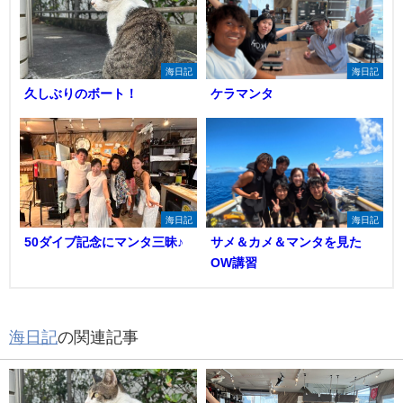
海日記
海日記
久しぶりのボート！
ケラマンタ
海日記
海日記
50ダイブ記念にマンタ三昧♪
サメ＆カメ＆マンタを見た
OW講習
海日記
の関連記事