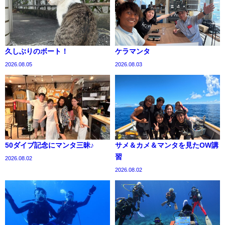
久しぶりのボート！
ケラマンタ
2026.08.05
2026.08.03
50ダイブ記念にマンタ三昧♪
サメ＆カメ＆マンタを見たOW講
習
2026.08.02
2026.08.02