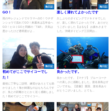
海日記
海日記
GO！
楽しく潜れてよかったです
雨の中レジェンドでケラマへGO！ウチザ
久しぶりのダイビングでドキドキでした
ンショウで流れてGO！来週末は忘年会へ
が、楽しく潜れてよかったです。ありがと
GO！ヒロミGOと同郷の「T&R」 天気は
うございました【はるな】 お疲れさまで
悪かったけど透明度がよ...
した。沖縄ダイビング三日間お...
海日記
海日記
初めてがここでサイコーでし
良かったです。
た！
良かったです。【マナブ】 ブルーコーナ
ーの美しさに感動しました。渡名喜島はす
最初に丁寧なご説明、練習がありとても助
ごいですね。【斎藤】 粟国、渡名喜あり
かりました！海が綺麗なのはもちろんです
がとうございました。とても...
が、魚との距離がとにかく近く感動しまし
た！初めてがここでサイコー...