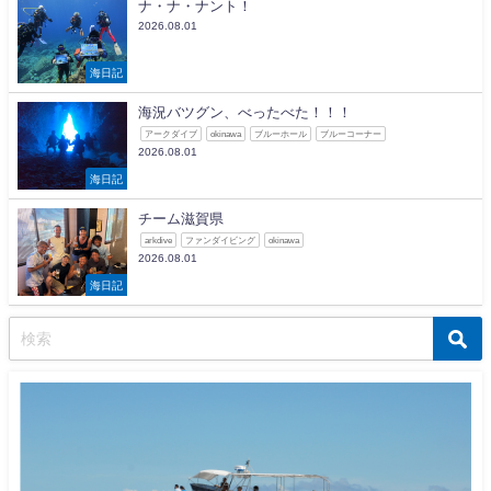
ナ・ナ・ナント！
2026.08.01
海日記
海況バツグン、べったべた！！！
アークダイブ
okinawa
ブルーホール
ブルーコーナー
2026.08.01
海日記
チーム滋賀県
arkdive
ファンダイビング
okinawa
2026.08.01
海日記