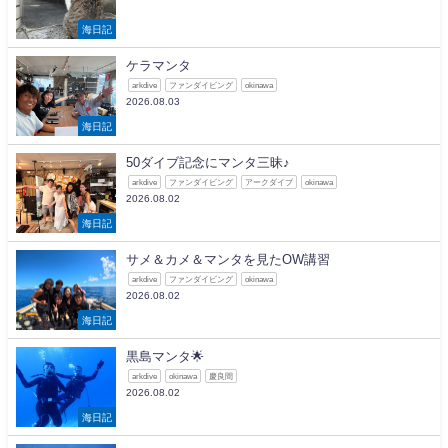
海日記
ケラマンタ
arkdive
ファンダイビング
okinawa
2026.08.03
海日記
50ダイブ記念にマンタ三昧♪
arkdive
ファンダイビング
アークダイブ
okinawa
2026.08.02
海日記
サメ＆カメ＆マンタを見たOW講習
arkdive
ファンダイビング
okinawa
2026.08.02
海日記
黒島マンタ🌟
arkdive
okinawa
慶良間
2026.08.02
海日記