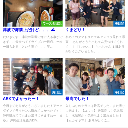
ワースタ日記
海日記
津波で海禁止だけど、、、🌊
くまどり！
だいきです！津波の影響で海に入る事がで
初めてのクマドリカエルアンコウ見れて最
きず、ご飯食べてドライブの一日😓こーゆ
高！ ありがとうキホちゃん見つけてくれ
ー日もある！という事で、、、笑...
て！！ 【じゃいこ】 キホちゃん １日あり
がとうございました。 ...
海日記
海日記
ARKでよかったー！
最高でした！
今日までありがとうございました！アーク
久しぶりのケラマは最高でした。また潜り
ダイブでライセンス取れてよかったです！
に来ます。【ユウキ】 天気良し！気温髙
沖縄離れててもまた潜りにきますねー「ま
し！水温暖かく気持ちよく潜れました！
ゆ」 沖縄生活最後のDIV...
【ムカイヤマ】 ありがとうご...