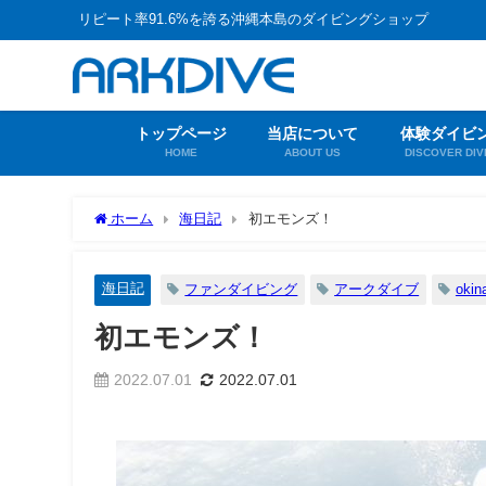
リピート率91.6%を誇る沖縄本島のダイビングショップ
トップページ
当店について
体験ダイビ
HOME
ABOUT US
DISCOVER DIV
ホーム
海日記
初エモンズ！
海日記
ファンダイビング
アークダイブ
okin
初エモンズ！
2022.07.01
2022.07.01