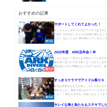
おすすめの記事
サポートしてくれてよかった！
かっちゃんうきわでたすけてくれてありがと
つほ】 今日はかっちゃんのお陰で楽しむこ
した！【おっくん】 弟が怖がっているところ.
海日記
2022年度 ARK忘年会！🌞
こんにちはー！皆さんお元気にしていますか
島も冬に近づいてきて寒くなってきています
調を崩しやすい季節になってきてるので、皆..
海ログ
すっきりケラマでアイドル祭り☆
今日は天気もなんとか良く、キレイなケラマ
潜れました。 初めて見られたウミハリネズ
った～！ 皆さん今日も一日ありがとうござい.
海日記
キレイな海と魚たちもステキでし