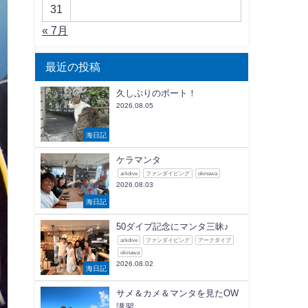
31
« 7月
最近の投稿
久しぶりのボート！
2026.08.05
海日記
ケラマンタ
arkdive
ファンダイビング
okinawa
2026.08.03
海日記
50ダイブ記念にマンタ三昧♪
arkdive
ファンダイビング
アークダイブ
okinawa
2026.08.02
海日記
サメ＆カメ＆マンタを見たOW
講習