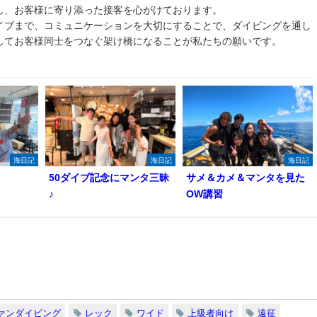
し、お客様に寄り添った接客を心がけております。
イブまで、コミュニケーションを大切にすることで、ダイビングを通し
してお客様同士をつなぐ架け橋になることが私たちの願いです。
海日記
海日記
海日記
50ダイブ記念にマンタ三昧
サメ＆カメ＆マンタを見た
♪
OW講習
ァンダイビング
レック
ワイド
上級者向け
遠征