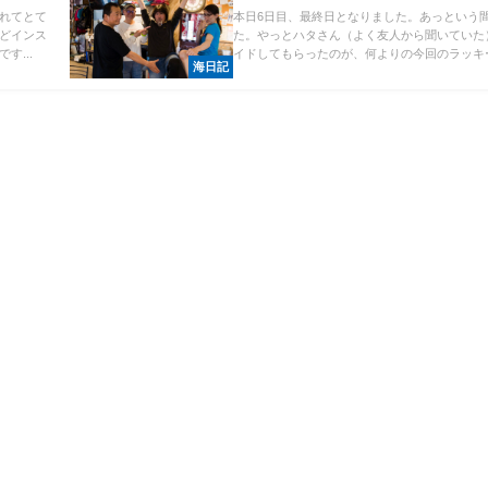
れてとて
本日6日目、最終日となりました。あっという
どインス
た。やっとハタさん（よく友人から聞いていた
す...
イドしてもらったのが、何よりの今回のラッキー.
海日記