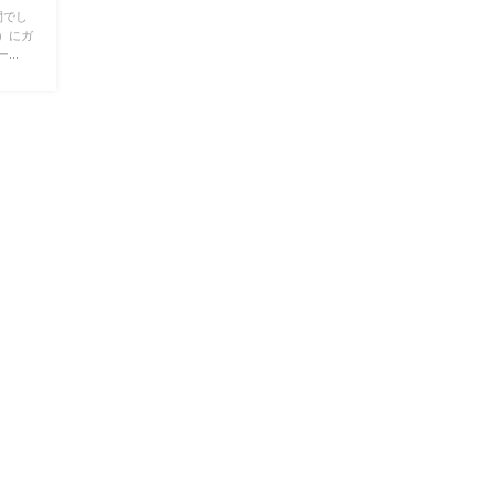
間でし
）にガ
..