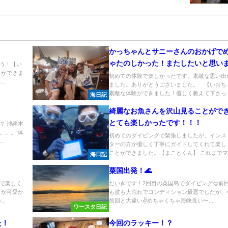
かっちゃんとサニーさんのおかげで
ゃたのしかった！またしたいと思い
う！【い
とができま
た！！
初めての体験で楽しかったです。素敵な思い出
..
ました。ありがとうございました。 【いおち
素敵な体験ができました！優しく教えて下さっ..
海日記
綺麗なお魚さんを沢山見ることがで
とても楽しかったです！！！
？ 沖縄本
。。。 体
初めてのダイビングで緊張しましたが、インス
.
ターの方が優しく丁寧にガイドしてくれて楽し
ことができました。【まことくん】 これまでマ..
海日記
粟国出発！🌊
で楽しく
だいきです！2回目の粟国島でダイビング🤿前
ミが可愛か
も波も大荒れでコンディション最悪でしたが、
..
前回と大違い✌️めちゃくちゃ海峡良い〜...
ワースタ日記
た！
今回のラッキー！？