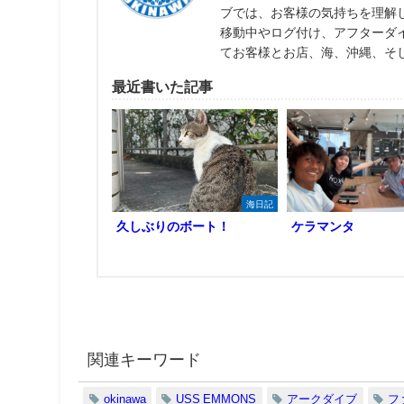
ブでは、お客様の気持ちを理解
移動中やログ付け、アフターダ
てお客様とお店、海、沖縄、そ
最近書いた記事
海日記
久しぶりのボート！
ケラマンタ
関連キーワード
okinawa
USS EMMONS
アークダイブ
フ