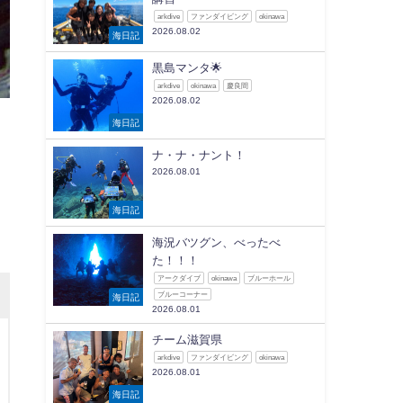
arkdive
ファンダイビング
okinawa
2026.08.02
海日記
黒島マンタ🌟
arkdive
okinawa
慶良間
2026.08.02
海日記
ナ・ナ・ナント！
2026.08.01
海日記
海況バツグン、べったべ
た！！！
アークダイブ
okinawa
ブルーホール
ブルーコーナー
海日記
2026.08.01
チーム滋賀県
arkdive
ファンダイビング
okinawa
2026.08.01
海日記