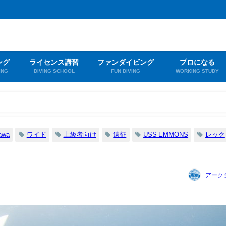
ング
ライセンス講習
ファンダイビング
プロになる
ING
DIVING SCHOOL
FUN DIVING
WORKING STUDY
awa
ワイド
上級者向け
遠征
USS EMMONS
レック
アーク