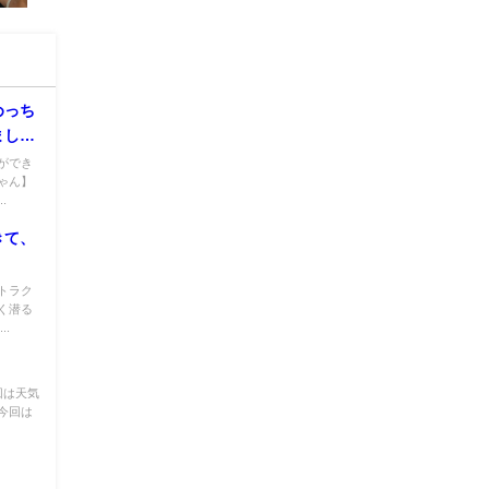
めっち
まし
ができ
ゃん】
.
きて、
トラク
く潜る
.
回は天気
今回は