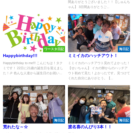
間ありがとうございました！！【しゅんち
ゃん】 3日間ありがとうご...
ワースタ日記
海日記
Happybirthday!!!
ミミイカのハッチアウト！
Happybirthday to me!!! こんにちは！タク
ミミイカのハッチアウト見れてよかった！
ミです！ 22日に21歳の誕生日を迎えまし
【せいちゃん】 イカの卵からのハッチア
た！🎉 色んな人達から誕生日のお祝い...
ウト初めて見た！よかったです。見つけて
くれた自分にありがとう。【...
海日記
海日記
荒れたな～☆
渡名喜のんびり3本！！