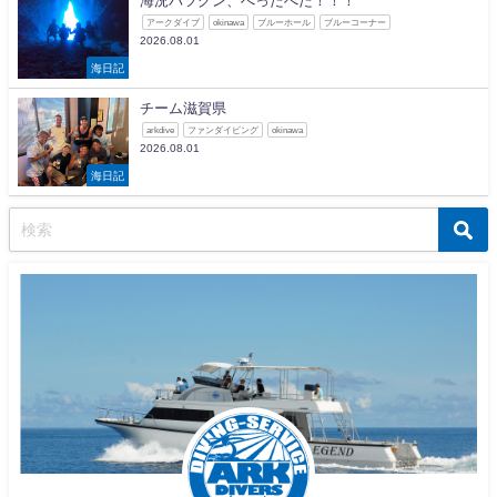
海況バツグン、べったべた！！！
アークダイブ
okinawa
ブルーホール
ブルーコーナー
2026.08.01
海日記
チーム滋賀県
arkdive
ファンダイビング
okinawa
2026.08.01
海日記