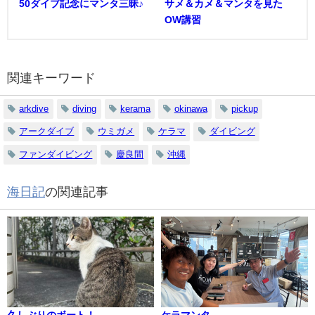
50ダイブ記念にマンタ三昧♪
サメ＆カメ＆マンタを見た
OW講習
関連キーワード
arkdive
diving
kerama
okinawa
pickup
アークダイブ
ウミガメ
ケラマ
ダイビング
ファンダイビング
慶良間
沖縄
海日記
の関連記事