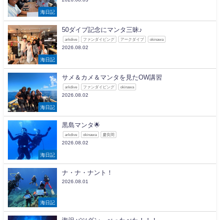
海日記
50ダイブ記念にマンタ三昧♪
arkdive
ファンダイビング
アークダイブ
okinawa
2026.08.02
海日記
サメ＆カメ＆マンタを見たOW講習
arkdive
ファンダイビング
okinawa
2026.08.02
海日記
黒島マンタ🌟
arkdive
okinawa
慶良間
2026.08.02
海日記
ナ・ナ・ナント！
2026.08.01
海日記