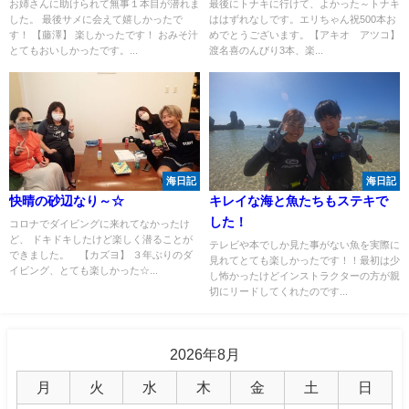
お姉さんに助けられて無事１本目が潜れま
最後にトナキに行けて、よかった～トナキ
した。 最後サメに会えて嬉しかったで
ははずれなしです。エリちゃん祝500本お
す！ 【藤澤】 楽しかったです！ おみそ汁
めでとうございます。【アキオ アツコ】
とてもおいしかったです。...
渡名喜のんびり3本、楽...
海日記
海日記
快晴の砂辺なり～☆
キレイな海と魚たちもステキで
した！
コロナでダイビングに来れてなかったけ
ど、 ドキドキしたけど楽しく潜ることが
テレビや本でしか見た事がない魚を実際に
できました。 【カズヨ】 ３年ぶりのダ
見れてとても楽しかったです！！最初は少
イビング、とても楽しかった☆...
し怖かったけどインストラクターの方が親
切にリードしてくれたのです...
2026年8月
月
火
水
木
金
土
日