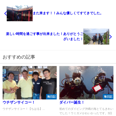
また来ます！！みんな優しくてすてきでした。
楽しい時間を過ごす事が出来ました！ありがとうご
ざいました！
おすすめの記事
海日記
海日記
ウチザンサイコー！
ダイバー誕生！
ウチザンサイコー！【ちはる】...
初めてのダイビング沖縄の海とてもきれい
でした！ウミガメかわいかったです。3日