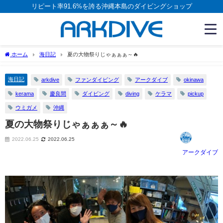
リピート率91.6%を誇る沖縄本島のダイビングショップ
ホーム
海日記
夏の大物祭りじゃぁぁぁ～🔥
海日記
arkdive
ファンダイビング
アークダイブ
okinawa
kerama
慶良間
ダイビング
diving
ケラマ
pickup
ウミガメ
沖縄
夏の大物祭りじゃぁぁぁ～🔥
2022.06.25
2022.06.25
アークダイブ