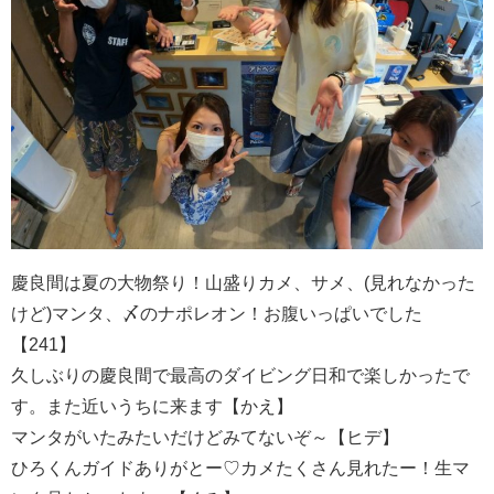
慶良間は夏の大物祭り！山盛りカメ、サメ、(見れなかった
けど)マンタ、〆のナポレオン！お腹いっぱいでした
【241】
久しぶりの慶良間で最高のダイビング日和で楽しかったで
す。また近いうちに来ます【かえ】
マンタがいたみたいだけどみてないぞ～【ヒデ】
ひろくんガイドありがとー♡カメたくさん見れたー！生マ