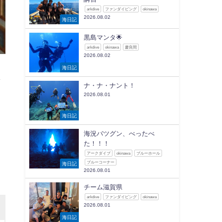
arkdive
ファンダイビング
okinawa
2026.08.02
海日記
黒島マンタ🌟
arkdive
okinawa
慶良間
2026.08.02
海日記
ま
ナ・ナ・ナント！
2026.08.01
う
海日記
海況バツグン、べったべ
た！！！
アークダイブ
okinawa
ブルーホール
ブルーコーナー
海日記
2026.08.01
チーム滋賀県
arkdive
ファンダイビング
okinawa
2026.08.01
海日記