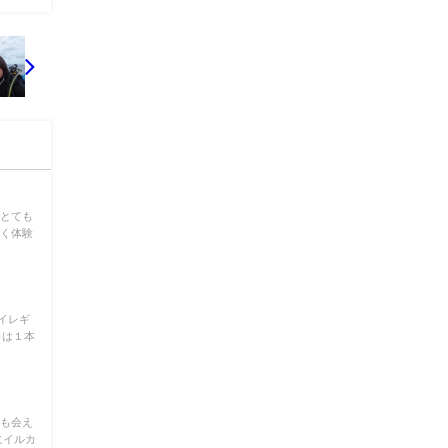
様とても
しく体験
イレギ
日は１本
にも会え
にイルカ