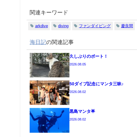
関連キーワード
arkdive
diving
ファンダイビング
慶良間
海日記
の関連記事
久しぶりのボート！
2026.08.05
50ダイブ記念にマンタ三昧♪
2026.08.02
黒島マンタ🌟
2026.08.02