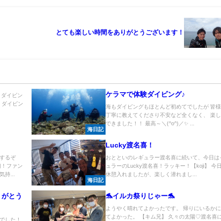
とても楽しい時間をありがとうございます！
ケラマで体験ダイビング♪
りダイビン
くダイビン
海もダイビングもほとんど初めてでしたが 皆
丁寧に教えてくださり不安など全くなく、 楽
できました！！ 最高～＼(^o^)／✨ ...
海日記
Lucky渡名喜！
するぞ
おとといのレギュラー渡名喜に続いて、今日は
初！ファン
ュラーのLucky渡名喜！ラッキー！【koji】 今
持...
休憩入れましたが、楽しく潜れまし...
海日記
りがとう
🐬イルカ祭りじゃー🐬
ようやく晴れてよかったです。 帰りにいるか
てよかった。 【キム兄】 久々の太陽♡渡名喜
でした！