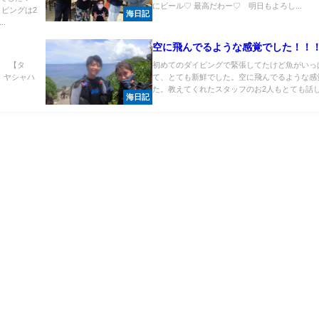
にビール♡ 最高だわー♡ 明日もよろし...
ビングは2
海日記
.
空に飛んでるような感覚でした！！
！ 【タ
初めてのダイビングで緊張してたけど魚がいっ
 ヤシャハ
て、とても新鮮でした。空に飛んでるような感
た。教えてくれたスタッフのお2人もとても話し.
海日記