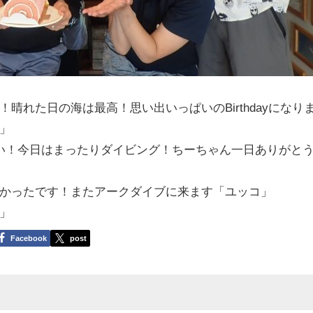
晴れた日の海は最高！思い出いっぱいのBirthdayになり
」
い！今日はまったりダイビング！ちーちゃん一日ありがと
かったです！またアークダイブに来ます「ユッコ」
」
Facebook
post