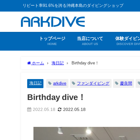
リピート率91.6%を誇る沖縄本島のダイビングショップ
トップページ
当店について
体験ダイビ
HOME
ABOUT US
DISCOVER DIV
ホーム
海日記
Birthday dive！
海日記
arkdive
ファンダイビング
慶良間
Birthday dive！
2022.05.18
2022.05.18