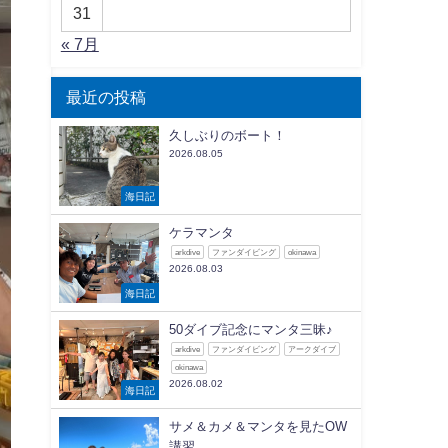
31
« 7月
最近の投稿
久しぶりのボート！
2026.08.05
海日記
ケラマンタ
arkdive
ファンダイビング
okinawa
2026.08.03
海日記
50ダイブ記念にマンタ三昧♪
arkdive
ファンダイビング
アークダイブ
okinawa
2026.08.02
海日記
サメ＆カメ＆マンタを見たOW
講習