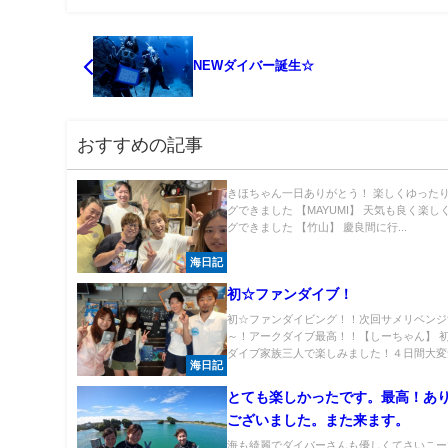
NEWダイバー誕生☆
おすすめの記事
きほちゃん一日ありがとう！ 楽しくゆった
グできました 【MAYUMI】 天気も良く楽し
グできました 【竹山】 慶良間に行...
海日記
初☆ファンダイブ！
初☆ファンダイビング！！次回サメリベンジ
～！アークダイブ最高！！【しーちゃん】 
ダイブ家族三人で楽しみました！４日間大変気
海日記
とても楽しかったです。最高！あ
ございました。また来ます。
海も綺麗でダイバーさんも優しくてさいこー