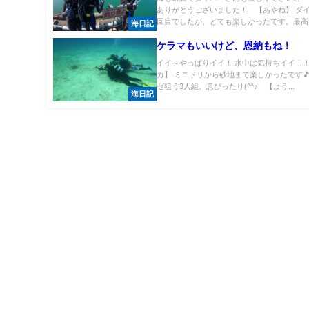
ありがとうございました！ 【あやね】 ダイ
回目でしたが、とても楽しかったです。最高..
海日記
ケラマもいいけど、恩納もね！
イイ～やっぱりイイ！ 水中は気持ちイイ！
カ】 ミニドリから砂地まで楽しかったです🎵
ゼ狙う3人組、息ぴったり(^^♪ 【よう...
海日記