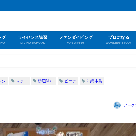
ング
ライセンス講習
ファンダイビング
プロになる
ING
DIVING SCHOOL
FUN DIVING
WORKING STUDY
ウシ
マクロ
砂辺No.1
ビーチ
沖縄本島
！
アーク