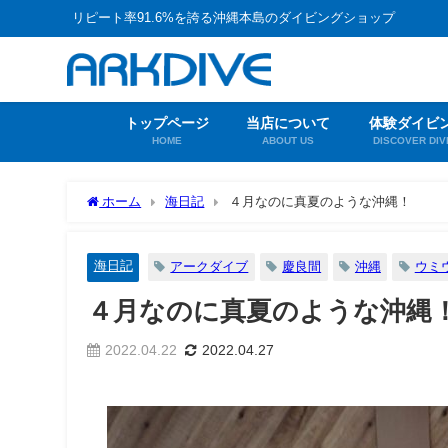
リピート率91.6%を誇る沖縄本島のダイビングショップ
トップページ
当店について
体験ダイビ
HOME
ABOUT US
DISCOVER DIV
ホーム
海日記
４月なのに真夏のような沖縄！
海日記
アークダイブ
慶良間
沖縄
ウミ
４月なのに真夏のような沖縄
2022.04.22
2022.04.27