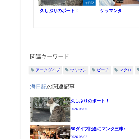
海日記
久しぶりのボート！
ケラマンタ
関連キーワード
アークダイブ
ウミウシ
ビーチ
マクロ
海日記
の関連記事
久しぶりのボート！
2026.08.05
50ダイブ記念にマンタ三昧♪
2026.08.02