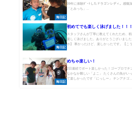
09年に体験ﾎﾞｰﾄしたドラゴンレディ。感慨
「とみっち」...
海日記
初めてでも楽しく泳げました！！
スタッフさんが丁寧に教えてくれたため、初
楽しく泳げました。ありがとうございました
ホ】 寒かったけど、楽しかったです。【こうい
海日記
めちゃ楽しい！
2日連続でボート楽しかった！ゴープロでチ
なかなか難しい「よこ」 たくさんの魚がい
て楽しかったです「にっしー」 チンアナゴ..
海日記