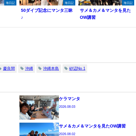
海日記
海日記
海日記
50ダイブ記念にマンタ三昧
サメ＆カメ＆マンタを見た
♪
OW講習
慶良間
沖縄
沖縄本島
砂辺No.1
ケラマンタ
2026.08.03
サメ＆カメ＆マンタを見たOW講習
2026.08.02