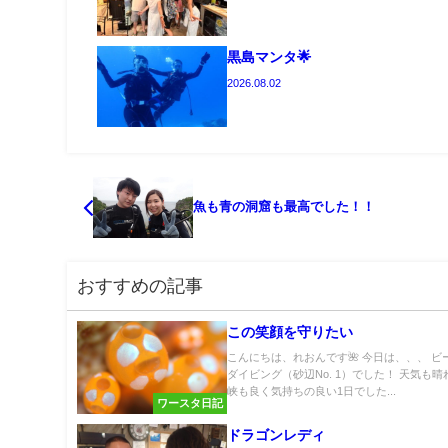
黒島マンタ🌟
2026.08.02
魚も青の洞窟も最高でした！！
おすすめの記事
この笑顔を守りたい
こんにちは、れおんです🌺 今日は、、、 ビ
ダイビング（砂辺No. 1）でした！ 天気も晴
峡も良く気持ちの良い1日でした...
ワースタ日記
ドラゴンレディ