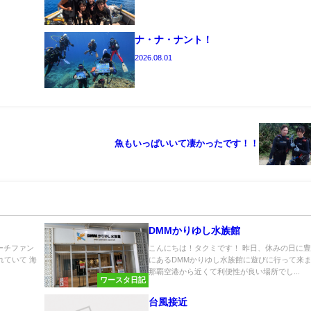
ナ・ナ・ナント！
2026.08.01
魚もいっぱいいて凄かったです！！
DMMかりゆし水族館
ーチファン
こんにちは！タクミです！ 昨日、休みの日に
れていて 海
にあるDMMかりゆし水族館に遊びに行って来
那覇空港から近くて利便性が良い場所でし...
ワースタ日記
台風接近