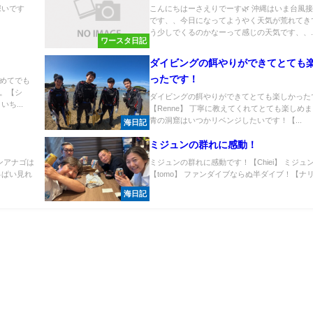
深いです
こんにちはーさえりでーす🌿 沖縄はいま台風
です、、今日になってようやく天気が荒れてき
う少しでくるのかなーって感じの天気です、、..
ワースタ日記
！
ダイビングの餌やりができてとても
ったです！
めてでも
。【シ
ダイビングの餌やりができてとても楽しかった
ち...
【Renne】 丁寧に教えてくれてとても楽しめ
青の洞窟はいつかリベンジしたいです！【...
海日記
ミジュンの群れに感動！
ンアナゴは
ミジュンの群れに感動です！【Chiei】 ミジュ
っぱい見れ
【tomo】 ファンダイブならぬ半ダイブ！【ナリ】
.
海日記