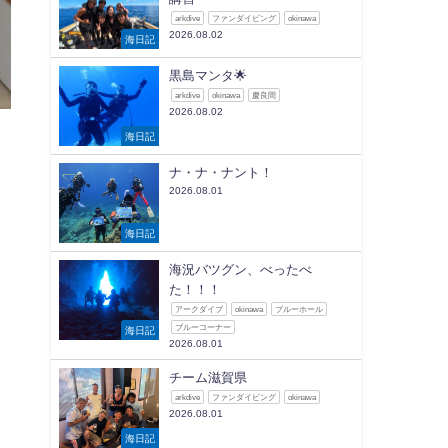
arkdive
ファンダイビング
okinawa
2026.08.02
海日記
黒島マンタ🌟
arkdive
okinawa
慶良間
2026.08.02
海日記
ナ・ナ・ナント！
2026.08.01
海日記
海況バツグン、べったべ
た！！！
アークダイブ
okinawa
ブルーホール
ブルーコーナー
海日記
2026.08.01
チーム滋賀県
arkdive
ファンダイビング
okinawa
2026.08.01
海日記