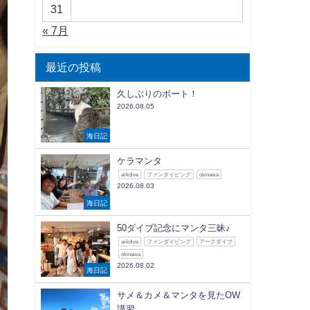
31
« 7月
最近の投稿
久しぶりのボート！
2026.08.05
海日記
ケラマンタ
arkdive
ファンダイビング
okinawa
2026.08.03
海日記
50ダイブ記念にマンタ三昧♪
arkdive
ファンダイビング
アークダイブ
okinawa
2026.08.02
海日記
サメ＆カメ＆マンタを見たOW
講習