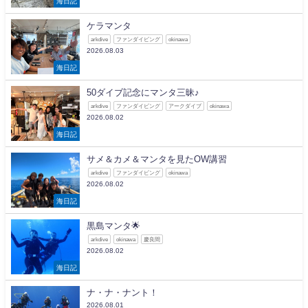
海日記
ケラマンタ
arkdive
ファンダイビング
okinawa
2026.08.03
海日記
50ダイブ記念にマンタ三昧♪
arkdive
ファンダイビング
アークダイブ
okinawa
2026.08.02
海日記
サメ＆カメ＆マンタを見たOW講習
arkdive
ファンダイビング
okinawa
2026.08.02
海日記
黒島マンタ🌟
arkdive
okinawa
慶良間
2026.08.02
海日記
ナ・ナ・ナント！
2026.08.01