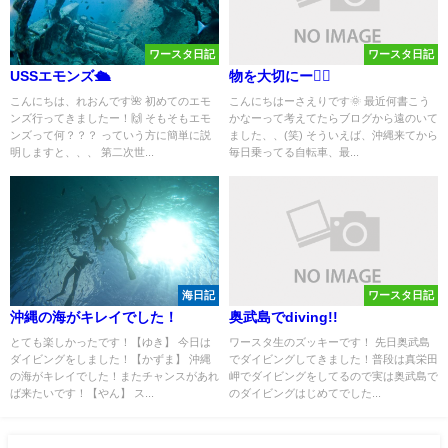
ワースタ日記
ワースタ日記
USSエモンズ🛳️
物を大切にー✌🏽
こんにちは、れおんです🌺 初めてのエモ
こんにちはーさえりです🌞 最近何書こう
ンズ行ってきましたー！🙌 そもそもエモ
かなーって考えてたらブログから遠のいて
ンズって何？？？ っていう方に簡単に説
ました、、(笑) そういえば、沖縄来てから
明しますと、、、 第二次世...
毎日乗ってる自転車、最...
海日記
ワースタ日記
沖縄の海がキレイでした！
奥武島でdiving!!
とても楽しかったです！【ゆき】 今日は
ワースタ生のズッキーです！ 先日奥武島
ダイビングをしました！【かずま】 沖縄
でダイビングしてきました！普段は真栄田
の海がキレイでした！またチャンスがあれ
岬でダイビングをしてるので実は奥武島で
ば来たいです！【やん】 ス...
のダイビングはじめてでした...