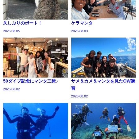
久しぶりのボート！
ケラマンタ
2026.08.05
2026.08.03
50ダイブ記念にマンタ三昧♪
サメ＆カメ＆マンタを見たOW講
習
2026.08.02
2026.08.02