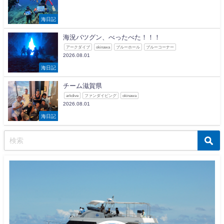
海日記
海況バツグン、べったべた！！！
アークダイブ
okinawa
ブルーホール
ブルーコーナー
2026.08.01
海日記
チーム滋賀県
arkdive
ファンダイビング
okinawa
2026.08.01
海日記