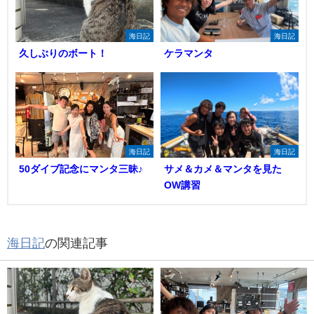
海日記
海日記
久しぶりのボート！
ケラマンタ
海日記
海日記
50ダイブ記念にマンタ三昧♪
サメ＆カメ＆マンタを見た
OW講習
海日記
の関連記事