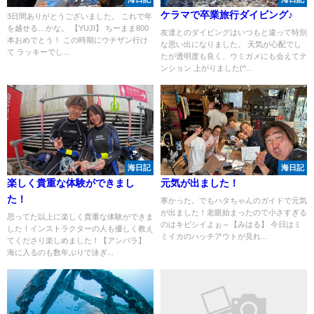
ケラマで卒業旅行ダイビング♪
3日間ありがとうございました。 これで年
を越せる…かな。 【YUJI】 ちーまま800
友達とのダイビングはいつもと違って特別
本おめでとう！ この時期にウチザン行け
な思い出になりました。 天気が心配でし
て ラッキーでし...
たが透明度も良く、ウミガメにも会えてテ
ンション 上がりました(^...
海日記
海日記
楽しく貴重な体験ができまし
元気が出ました！
た！
寒かった。でもハタちゃんのガイドで元気
が出ました！老眼始まったので小さすぎる
思ってた以上に楽しく貴重な体験ができま
のはキビシイよぉ～【みはる】 今日はミ
した！インストラクターの人も優しく教え
ミイカのハッチアウトが見れ...
てくださり楽しめました！【アンバラ】
海に入るのも数年ぶりで泳ぎ...