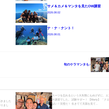
サメ＆カメ＆マンタを見たOW講習
2026.08.02
ナ・ナ・ナント！
2026.08.01
旬のケラマンタも♪
スーツを忘れるという大失態にもめげずに、エ
チ講習でした。 試験ヤダー！ 【Marty】 「ク
届きました
ばい！完璧だ！ 生きてて天国を見て...
作りまし