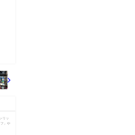
ンリッ
エフ」や