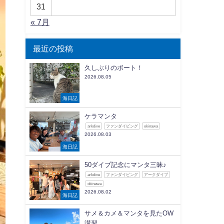
31
« 7月
最近の投稿
久しぶりのボート！
2026.08.05
海日記
ケラマンタ
arkdive
ファンダイビング
okinawa
2026.08.03
海日記
50ダイブ記念にマンタ三昧♪
arkdive
ファンダイビング
アークダイブ
okinawa
2026.08.02
海日記
サメ＆カメ＆マンタを見たOW
講習