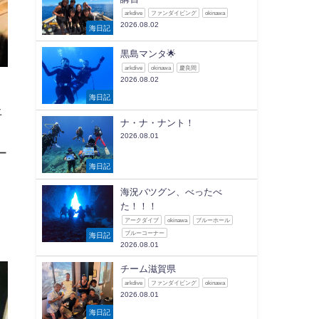
arkdive
ファンダイビング
okinawa
2026.08.02
海日記
黒島マンタ🌟
arkdive
okinawa
慶良間
2026.08.02
海日記
上
ナ・ナ・ナント！
2026.08.01
ー
海日記
海況バツグン、べったべ
た！！！
アークダイブ
okinawa
ブルーホール
ブルーコーナー
海日記
2026.08.01
チーム滋賀県
arkdive
ファンダイビング
okinawa
2026.08.01
海日記