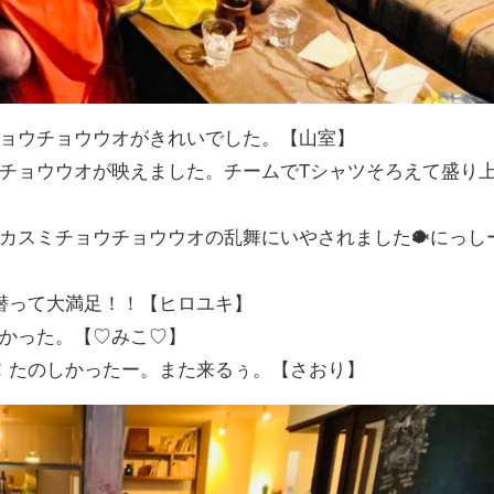
ョウチョウウオがきれいでした。【山室】
チョウウオが映えました。チームでTシャツそろえて盛り
カスミチョウチョウウオの乱舞にいやされました🐡にっし
潜って大満足！！【ヒロユキ】
かった。【♡みこ♡】
！たのしかったー。また来るぅ。【さおり】