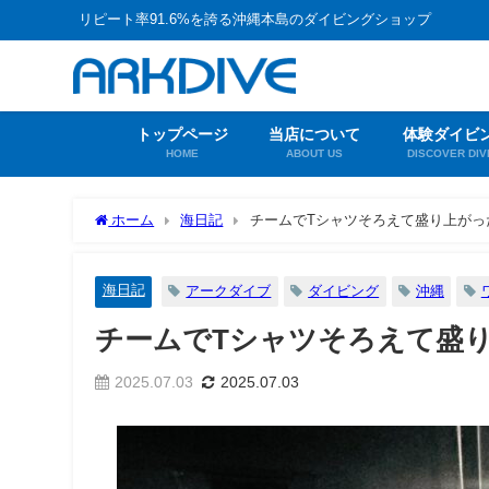
リピート率91.6%を誇る沖縄本島のダイビングショップ
トップページ
当店について
体験ダイビ
HOME
ABOUT US
DISCOVER DIV
ホーム
海日記
チームでTシャツそろえて盛り上がっ
海日記
アークダイブ
ダイビング
沖縄
チームでTシャツそろえて盛
2025.07.03
2025.07.03