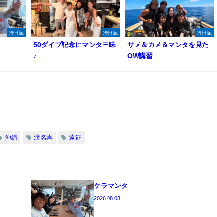
海日記
海日記
海日記
50ダイブ記念にマンタ三昧
サメ＆カメ＆マンタを見た
♪
OW講習
沖縄
渡名喜
遠征
ケラマンタ
2026.08.03