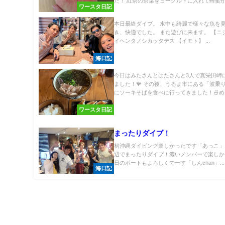
た！ 紅茶の茶葉をヨーグルトに入れて蜂蜜か.
ワースタ日記
本日最終ダイブ。 水中も綺麗で様々な魚を
き、快適でした。 また遊びに来ます。 【ニ
イヘンタノシカッタデス 【イモト】 ...
海日記
今日はみたさんとはたさんと3人で真栄田岬
ました！🪸 その後、うるま市にある「波乗
にソーキそばを食べに行ってきました！🍜め..
ワースタ日記
まったりダイブ！
初沖縄ダイビング楽しかったです「あっこ」
辺でまったりダイブ！濃いメンバーで楽しか
日のボートもよろしくでーす「しんchan」...
海日記