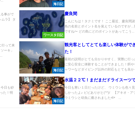
..
海日記
慶良間
見る事がで
シムラ】 タ
こんにちは！タクミです！ ここ最近、慶良間
島の名前とポイント名を覚えているのですが…
ですね〜 どの島にどのポイントがあってこう...
ワースタ日記
観光客としてとても楽しい体験がで
に行って来
りソーキ」
た！
.
最初の説明がとても分かりやすく、実際に行っ
に安心安全に体験することができました！餌や
ャワーなどダイビング以外の対応もとても良かっ.
海日記
水温２２℃！まだまだドライスーツで
 今日も砂
今日も寒い１日だったけど、 ウミウシも色々
った！明
しかったよ♪ ビビありがと(^^)/ 【アキオ・ア
ウミウシと幼魚に癒されました🐟 ...
海日記