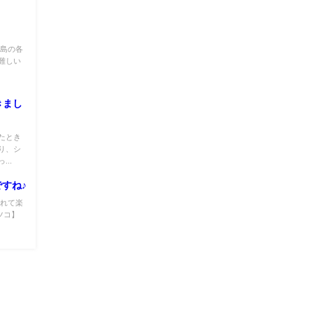
諸島の各
難しい
きまし
たとき
り、シ
..
すね♪
見れて楽
ツコ】