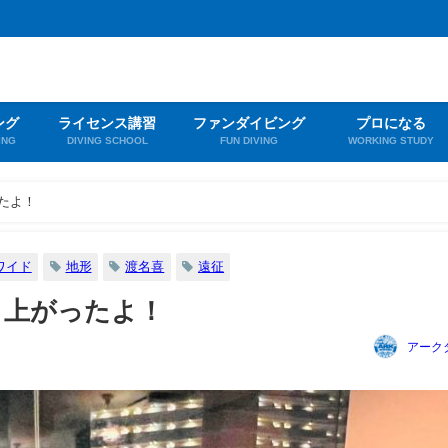
ング
ライセンス講習
ファンダイビング
プロになる
ING
DIVING SCHOOL
FUN DIVING
WORKING STUDY
たよ！
ワイド
地形
渡名喜
遠征
り上がったよ！
アーク