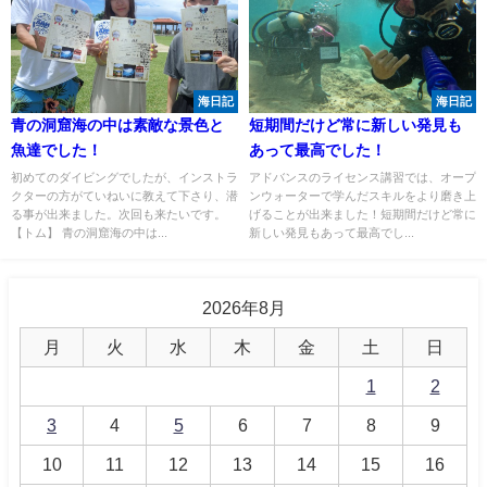
海日記
海日記
青の洞窟海の中は素敵な景色と
短期間だけど常に新しい発見も
魚達でした！
あって最高でした！
初めてのダイビングでしたが、インストラ
アドバンスのライセンス講習では、オープ
クターの方がていねいに教えて下さり、潜
ンウォーターで学んだスキルをより磨き上
る事が出来ました。次回も来たいです。
げることが出来ました！短期間だけど常に
【トム】 青の洞窟海の中は...
新しい発見もあって最高でし...
2026年8月
月
火
水
木
金
土
日
1
2
3
4
5
6
7
8
9
10
11
12
13
14
15
16