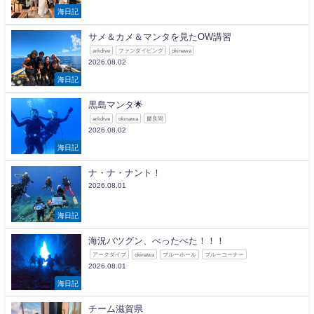
海日記
サメ＆カメ＆マンタを見たOW講習
arkdive
ファンダイビング
okinawa
2026.08.02
海日記
黒島マンタ🌟
arkdive
okinawa
慶良間
2026.08.02
海日記
ナ・ナ・ナント！
2026.08.01
海日記
海況バツグン、べったべた！！！
アークダイブ
okinawa
ブルーホール
ブルーコーナー
2026.08.01
海日記
チーム滋賀県