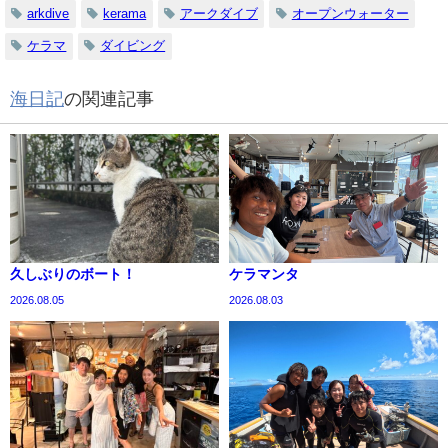
arkdive
kerama
アークダイブ
オープンウォーター
ケラマ
ダイビング
海日記
の関連記事
久しぶりのボート！
ケラマンタ
2026.08.05
2026.08.03