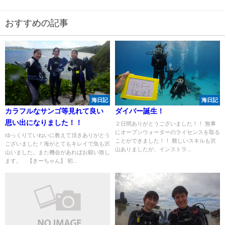
おすすめの記事
海日記
海日記
カラフルなサンゴ等見れて良い
ダイバー誕生！
思い出になりました！！
２日間ありがとうございました！！ 無事
にオープンウォーターのライセンスを取る
ゆっくりていねいに教えて頂きありがとう
ことができました！！ 難しいスキルも沢
ございました！海がとてもキレイで魚も沢
山ありましたが、インストラ...
山いました。また機会があればお願い致し
ます。 【きーちゃん】 初...