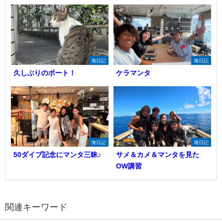
海日記
海日記
久しぶりのボート！
ケラマンタ
海日記
海日記
50ダイブ記念にマンタ三昧♪
サメ＆カメ＆マンタを見た
OW講習
関連キーワード