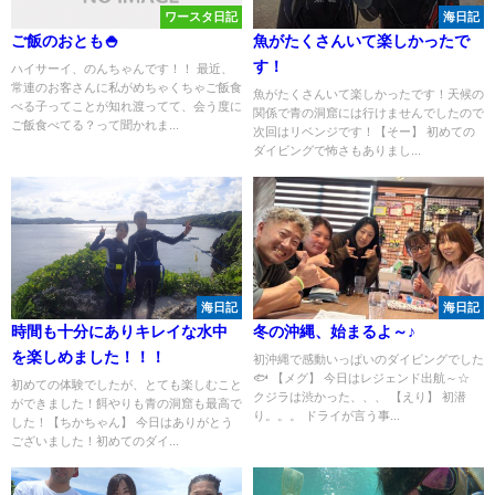
ワースタ日記
海日記
ご飯のおとも🍚
魚がたくさんいて楽しかったで
す！
ハイサーイ、のんちゃんです！！ 最近、
常連のお客さんに私がめちゃくちゃご飯食
魚がたくさんいて楽しかったです！天候の
べる子ってことが知れ渡ってて、会う度に
関係で青の洞窟には行けませんでしたので
ご飯食べてる？って聞かれま...
次回はリベンジです！【そー】 初めての
ダイビングで怖さもありまし...
海日記
海日記
時間も十分にありキレイな水中
冬の沖縄、始まるよ～♪
を楽しめました！！！
初沖縄で感動いっぱいのダイビングでした
🐟 【メグ】 今日はレジェンド出航～☆
初めての体験でしたが、とても楽しむこと
クジラは渋かった、、、 【えり】 初潜
ができました！餌やりも青の洞窟も最高で
り。。。 ドライが言う事...
した！【ちかちゃん】 今日はありがとう
ございました！初めてのダイ...