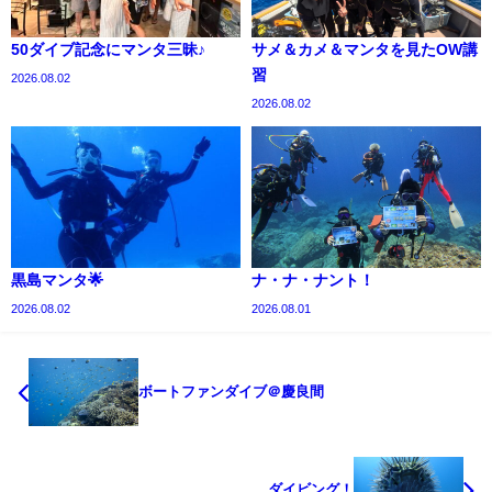
50ダイブ記念にマンタ三昧♪
サメ＆カメ＆マンタを見たOW講
習
2026.08.02
2026.08.02
黒島マンタ🌟
ナ・ナ・ナント！
2026.08.02
2026.08.01
ボートファンダイブ＠慶良間
ダイビング！