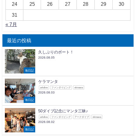
24
25
26
27
28
29
30
31
« 7月
最近の投稿
久しぶりのボート！
2026.08.05
海日記
ケラマンタ
arkdive
ファンダイビング
okinawa
2026.08.03
海日記
50ダイブ記念にマンタ三昧♪
arkdive
ファンダイビング
アークダイブ
okinawa
2026.08.02
海日記