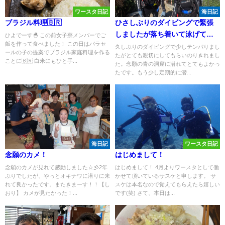
ワースタ日記
海日記
ブラジル料理🇧🇷
ひさしぶりのダイビングで緊張
しましたが落ち着いて泳げてよ
ひよでーす🐣 この前女子寮メンバーでご
飯を作って食べました！ この日はパラセ
かった。
久しぶりのダイビングで少しテンパりまし
ールの子の提案でブラジル家庭料理を作る
たがとても親切にしてもらいのりきれまし
ことに🇧🇷 白米にもひと手...
た。念願の青の洞窟に潜れてとてもよかっ
たです。もう少し定期的に潜...
海日記
ワースタ日記
念願のカメ！
はじめまして！
念願のカメが見れて感動しました☆彡2年
はじめまして！ 4月よりワースタとして働
ぶりでしたが、やっとオキナワに潜りに来
かせて頂いているサスケと申します。 サ
れて良かったです。またきまーす！！【し
スケは本名なので覚えてもらえたら嬉しい
おり】 カメが見たかった！...
です(笑) さて、本日は...