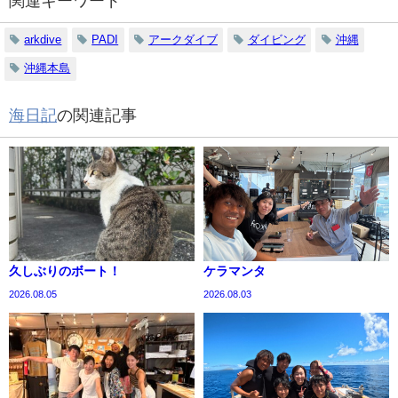
関連キーワード
arkdive
PADI
アークダイブ
ダイビング
沖縄
沖縄本島
海日記
の関連記事
久しぶりのボート！
ケラマンタ
2026.08.05
2026.08.03