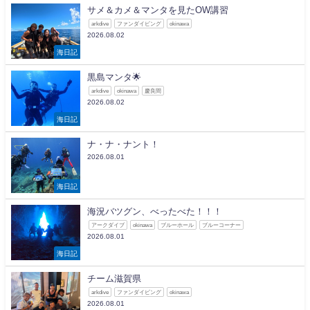
サメ＆カメ＆マンタを見たOW講習
arkdive
ファンダイビング
okinawa
2026.08.02
海日記
黒島マンタ🌟
arkdive
okinawa
慶良間
2026.08.02
海日記
ナ・ナ・ナント！
2026.08.01
海日記
海況バツグン、べったべた！！！
アークダイブ
okinawa
ブルーホール
ブルーコーナー
2026.08.01
海日記
チーム滋賀県
arkdive
ファンダイビング
okinawa
2026.08.01