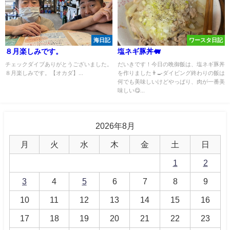
海日記
ワースタ日記
８月楽しみです。
塩ネギ豚丼🐖
チェックダイブありがとうございました。
だいきです！今日の晩御飯は、塩ネギ豚丼
８月楽しみです。【オカダ】...
を作りました👨‍🍳ダイビング終わりの飯は
何でも美味しいけどやっぱり、肉が一番美
味しい😋...
2026年8月
月
火
水
木
金
土
日
1
2
3
4
5
6
7
8
9
10
11
12
13
14
15
16
17
18
19
20
21
22
23