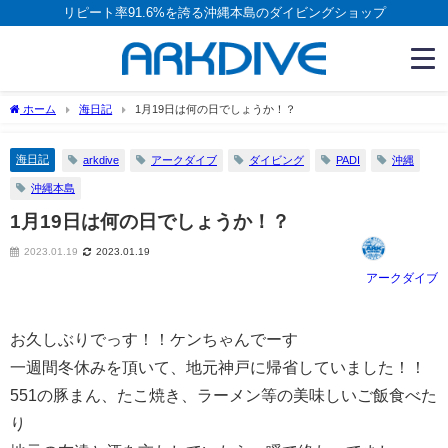
リピート率91.6%を誇る沖縄本島のダイビングショップ
ホーム
海日記
1月19日は何の日でしょうか！？
海日記
arkdive
アークダイブ
ダイビング
PADI
沖縄
沖縄本島
1月19日は何の日でしょうか！？
2023.01.19
2023.01.19
アークダイブ
お久しぶりでっす！！ケンちゃんでーす
一週間冬休みを頂いて、地元神戸に帰省していました！！
551の豚まん、たこ焼き、ラーメン等の美味しいご飯食べた
り