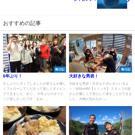
おすすめの記事
海日記
海日記
6年ぶり！
大好きな男岩！
久しぶりにダイブしましたが皆さんが優し
大好きな男岩！大きなナポレオンいるよ
くフォローしてくださって楽しくダイビン
～！W50xH60【トミッチ】 スタッフの皆
グできました「めぐ」 ６年ぶりのダイビ
さんが優しくて安心して潜ることができま
ング楽しかったです「まみ」...
した。大物が見れなかっ...