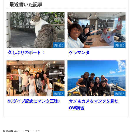
最近書いた記事
海日記
海日記
久しぶりのボート！
ケラマンタ
海日記
海日記
50ダイブ記念にマンタ三昧♪
サメ＆カメ＆マンタを見た
OW講習