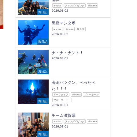
arkdive
ファンダイビング
okinawa
2026.08.02
海日記
黒島マンタ🌟
arkdive
okinawa
慶良間
2026.08.02
海日記
ナ・ナ・ナント！
2026.08.01
海日記
海況バツグン、べったべ
た！！！
アークダイブ
okinawa
ブルーホール
ブルーコーナー
海日記
2026.08.01
チーム滋賀県
arkdive
ファンダイビング
okinawa
2026.08.01
海日記