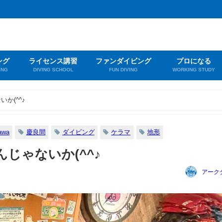
ング
ライセンス講習
ファンダイビング
プロになる
ING
DIVING SCHOOL
FUN DIVING
WORKING STUDY
か(^^♪
awa
慶良間
ダイビング
ケラマ
地形
じゃないか(^^♪
アーク