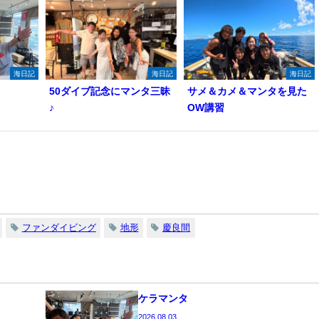
海日記
海日記
海日記
50ダイブ記念にマンタ三昧
サメ＆カメ＆マンタを見た
♪
OW講習
ファンダイビング
地形
慶良間
ケラマンタ
2026.08.03