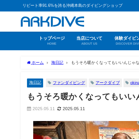
リピート率91.6%を誇る沖縄本島のダイビングショップ
トップページ
当店について
体験ダイビ
HOME
ABOUT US
DISCOVER DIV
ホーム
海日記
もうそろ暖かくなってもいいんじゃない
海日記
ファンダイビング
アークダイブ
okin
もうそろ暖かくなってもいいん
2025.05.11
2025.05.11