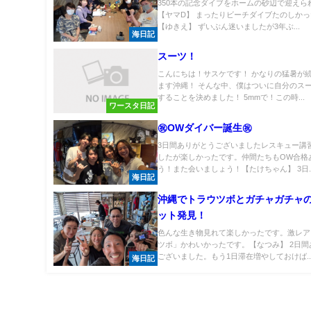
350本の記念ダイブをホームの砂辺で迎えら
【ヤマD】 まったりビーチダイブたのしか
【ゆきえ】 ずいぶん迷いましたが3年ぶ...
海日記
スーツ！
こんにちは！サスケです！ かなりの猛暑が
ます沖縄！ そんな中、僕はついに自分のス
することを決めました！ 5mmで！この時...
ワースタ日記
㊗OWダイバー誕生㊗
3日間ありがとうございましたレスキュー講
したが楽しかったです。仲間たちもOW合格
う！また会いましょう！【たけちゃん】 3日..
海日記
沖縄でトラウツボとガチャガチャ
ット発見！
色んな生き物見れて楽しかったです。激レア
ツボ」かわいかったです。【なつみ】 2日間
ございました。もう1日滞在増やしておけば..
海日記