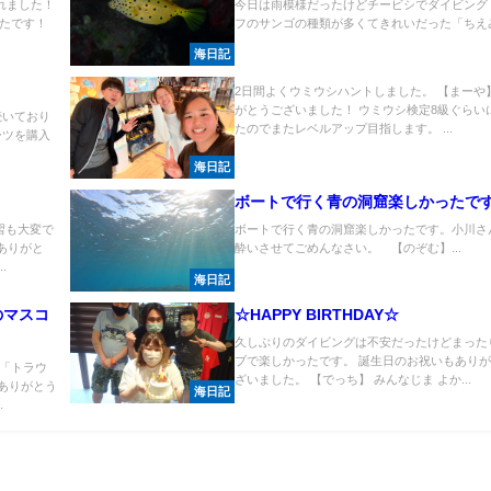
れました！
今日は雨模様だったけどチービシでダイビング
ったです！
フのサンゴの種類が多くてきれいだった「ちえみ」
海日記
2日間よくウミウシハントしました。 【まーや
がとうございました！ ウミウシ検定8級ぐらい
続いており
たのでまたレベルアップ目指します。 ...
ーツを購入
海日記
ボートで行く青の洞窟楽しかったで
習も大変で
ボートで行く青の洞窟楽しかったです。小川さ
ありがと
酔いさせてごめんなさい。 【のぞむ】...
.
海日記
のマスコ
☆HAPPY BIRTHDAY☆
久しぶりのダイビングは不安だったけどまった
ブで楽しかったです。 誕生日のお祝いもあり
「トラウ
ざいました。 【でっち】 みんなじま よか...
ありがとう
海日記
.