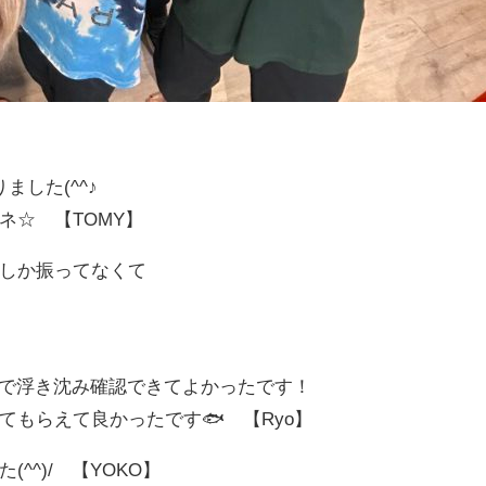
した(^^♪
ネ☆ 【TOMY】
しか振ってなくて
ので浮き沈み確認できてよかったです！
もらえて良かったです🐟 【Ryo】
^^)/ 【YOKO】