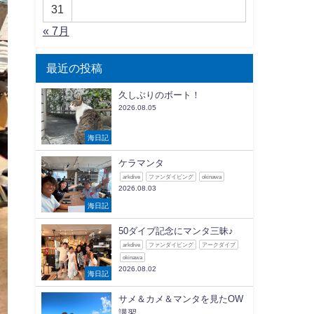
31
« 7月
最近の投稿
久しぶりのボート！
2026.08.05
海日記
ケラマンタ
arkdive
ファンダイビング
okinawa
2026.08.03
海日記
50ダイブ記念にマンタ三昧♪
arkdive
ファンダイビング
アークダイブ
okinawa
2026.08.02
海日記
サメ＆カメ＆マンタを見たOW
講習