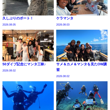
久しぶりのボート！
ケラマンタ
2026.08.05
2026.08.03
50ダイブ記念にマンタ三昧♪
サメ＆カメ＆マンタを見たOW講
習
2026.08.02
2026.08.02