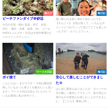
海ログ
海日記
ビーチファンダイブ＠砂辺
雨に降られる前に潜れて良かったです。
【キムニイ】 天気が良くて、いろんなポ
今日の天気：晴れ 気温：30℃ 水温：
イントにつれていって頂けてとても楽しか
26℃ 風向：北東 波高：3m どーも
ったです！ カメとコブシメ...
HATAちゃんです！今日は午前中希望のビ
ーチファンでマンツー...
ワースタ日記
海日記
ポイ捨て
安心して楽しむことができまし
た☆
こんにちは～ まひろです！ 今回は最近投
稿していなかった海ゴミを載せたいと思い
はじめに緊張もありましたが、ダイバーの
ます！ ワースタ日記を読んでいただいて
方が優しく案内して下さって、魚や貝など
いるお客様に私が水中クリ...
海のなかの景色えお楽しむことができまし
た。 【ごりら】 事前に呼...