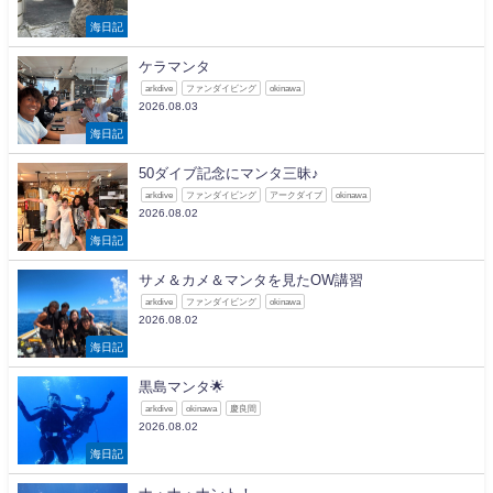
海日記
ケラマンタ
arkdive
ファンダイビング
okinawa
2026.08.03
海日記
50ダイブ記念にマンタ三昧♪
arkdive
ファンダイビング
アークダイブ
okinawa
2026.08.02
海日記
サメ＆カメ＆マンタを見たOW講習
arkdive
ファンダイビング
okinawa
2026.08.02
海日記
黒島マンタ🌟
arkdive
okinawa
慶良間
2026.08.02
海日記