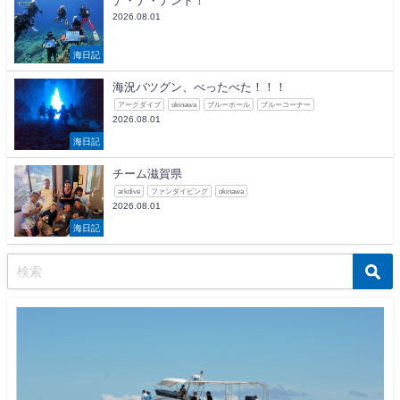
ナ・ナ・ナント！
2026.08.01
海日記
海況バツグン、べったべた！！！
アークダイブ
okinawa
ブルーホール
ブルーコーナー
2026.08.01
海日記
チーム滋賀県
arkdive
ファンダイビング
okinawa
2026.08.01
海日記