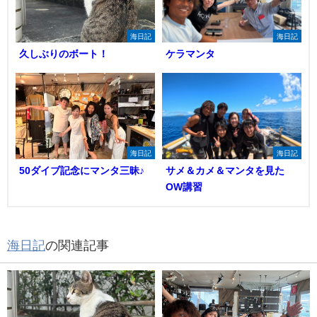
海日記
海日記
久しぶりのボート！
ケラマンタ
海日記
海日記
50ダイブ記念にマンタ三昧♪
サメ＆カメ＆マンタを見た
OW講習
海日記
の関連記事