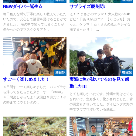
NEWダイバー誕生☆
サプライズ慶良間♪
毎日色んな所で丁寧に楽しく教えていただ
え！？ まさかのケラマ！ 大人数の3本🐡
いたので、安心して講習を受けることがで
ビビ１日ありがと(^^)/ 【くぼっち】 お
きました。 海の中で笑ってしまうことが
っと、ケラマ！ たくさんの魚とキレイな
多かったのでマスククリアを...
海でまったり！ ...
海日記
海日記
すごーく楽しめました！
実際に魚が泳いでるのを見て感
動した!!!
４日間すごーく楽しめました！バングラか
ら帰ってきたらまた来まーす！「chika」
とても楽しかったです。沖縄の海はとても
４日間楽しかったよ！次回は９月だよ！そ
きれいで、魚も多く、驚かされました。青
の時までにウミシダの...
の洞窟もきれいでした。ダイビングの海の
中でフワフワ浮いている感覚...