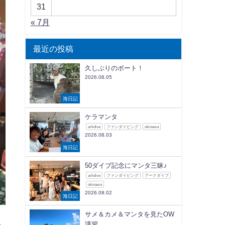
31
« 7月
最近の投稿
久しぶりのボート！
2026.08.05
海日記
ケラマンタ
arkdive
ファンダイビング
okinawa
2026.08.03
海日記
50ダイブ記念にマンタ三昧♪
arkdive
ファンダイビング
アークダイブ
okinawa
2026.08.02
海日記
サメ＆カメ＆マンタを見たOW
講習