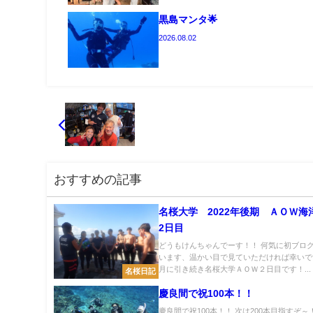
黒島マンタ🌟
2026.08.02
おすすめの記事
名桜大学 2022年後期 ＡＯＷ
2日目
どうもけんちゃんでーす！！ 何気に初ブロ
います、温かい目で見ていただければ幸いです
月に引き続き名桜大学ＡＯＷ２日目です！...
名桜日記
慶良間で祝100本！！
慶良間で祝100本！！ 次は200本目指すぞ