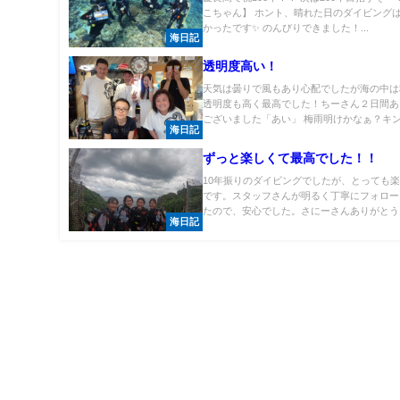
こちゃん】 ホント、晴れた日のダイビング
かったです✨ のんびりできました！...
海日記
透明度高い！
天気は曇りで風もあり心配でしたが海の中は
透明度も高く最高でした！ちーさん２日間あ
ございました「あい」 梅雨明けかなぁ？キンメ
海日記
ずっと楽しくて最高でした！！
10年振りのダイビングでしたが、とっても
です。スタッフさんが明るく丁寧にフォロー
たので、安心でした。さにーさんありがとうご.
海日記