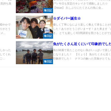
は気持ち良
(^^♪ 今日も安定のキレイさで感動しました☆
【hisae】 久しぶりにたくさんの魚に会...
海日記
☆ダイバー誕生☆
穏やかで
優しく丁寧になにより楽しく教えて潜ることが
りがとう
した！ありがとうございまーす！また来ます「
...
き」 とても楽しく3日間講習を受けることができ.
海日記
魚がたくさん近くにいて印象的でし
楽しかった
海が綺麗で見たことのない魚がいっぱいで楽し
してくれ
になりました！ 【りょう】 魚がたくさん近
..
印象的でした！ ナマコの触った完食がとても..
海日記