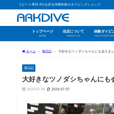
リピート率91.6%を誇る沖縄本島のダイビングショップ
トップページ
当店について
体験ダイビ
HOME
ABOUT US
DISCOVER DIV
ホーム
海日記
大好きなツノダシちゃんにも会えま
海日記
大好きなツノダシちゃんにも
2024.07.05
2024.07.07