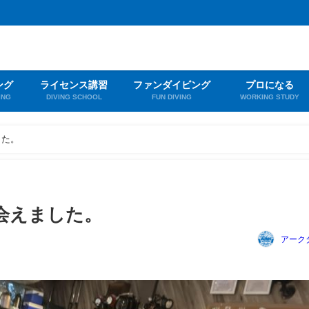
ング
ライセンス講習
ファンダイビング
プロになる
ING
DIVING SCHOOL
FUN DIVING
WORKING STUDY
した。
会えました。
アーク