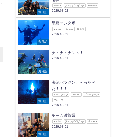
も
arkdive
ファンダイビング
okinawa
2026.08.02
海日記
黒島マンタ🌟
arkdive
okinawa
慶良間
2026.08.02
海日記
ナ・ナ・ナント！
2026.08.01
海日記
海況バツグン、べったべ
た！！！
アークダイブ
okinawa
ブルーホール
ブルーコーナー
海日記
2026.08.01
チーム滋賀県
arkdive
ファンダイビング
okinawa
2026.08.01
海日記