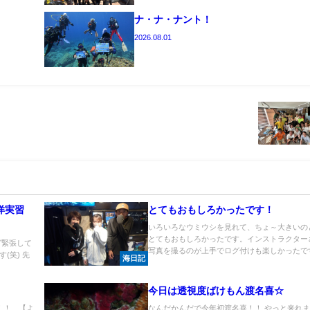
ナ・ナ・ナント！
2026.08.01
海洋実習
とてもおもしろかったです！
いろいろなウミウシを見れて、ちょ～大きいの
とてもおもしろかったです。インストラクター
グ緊張して
写真を撮るのが上手でログ付けも楽しかったです.
(笑) 先
海日記
今日は透視度ばけもん渡名喜☆
～！！ 【よ
なんだかんだで今年初渡名喜！！ やっと来れ