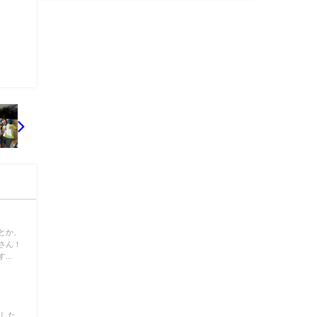
とか、
さん！
..
ました