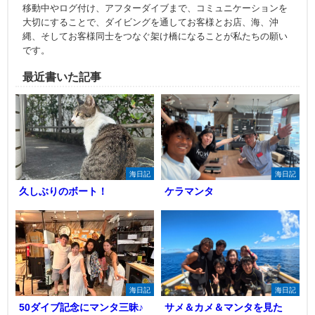
移動中やログ付け、アフターダイブまで、コミュニケーションを
大切にすることで、ダイビングを通してお客様とお店、海、沖
縄、そしてお客様同士をつなぐ架け橋になることが私たちの願い
です。
最近書いた記事
海日記
海日記
久しぶりのボート！
ケラマンタ
海日記
海日記
50ダイブ記念にマンタ三昧♪
サメ＆カメ＆マンタを見た