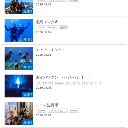
2026.08.02
海日記
黒島マンタ🌟
arkdive
okinawa
慶良間
2026.08.02
海日記
ナ・ナ・ナント！
2026.08.01
海日記
海況バツグン、べったべた！！！
アークダイブ
okinawa
ブルーホール
ブルーコーナー
2026.08.01
海日記
チーム滋賀県
arkdive
ファンダイビング
okinawa
2026.08.01
海日記