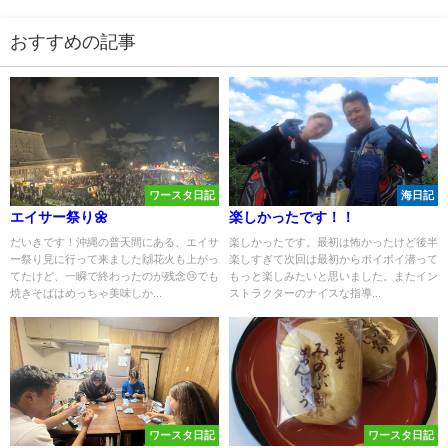
おすすめの記事
ワースタ日記
海日記
エイサー祭り🌼
楽しかったです！！
だいきです！沖縄の普天間にある、エイサ
楽しかったです。最初は怖かったけど後半
ー祭り見に行って来ました🙌花火も上がっ
楽しすぎて次回は最初からボイボイ潜って
てたけど、一瞬で終わったのが残念😢でも
もっと楽しみたいと思いました。またイン
焼きそばはめっちゃ美味しか...
ストラクターのナイスな指導...
ワースタ日記
ワースタ日記