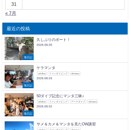
31
« 7月
最近の投稿
久しぶりのボート！
2026.08.05
海日記
ケラマンタ
arkdive
ファンダイビング
okinawa
2026.08.03
海日記
50ダイブ記念にマンタ三昧♪
arkdive
ファンダイビング
アークダイブ
okinawa
2026.08.02
海日記
サメ＆カメ＆マンタを見たOW講習
arkdive
ファンダイビング
okinawa