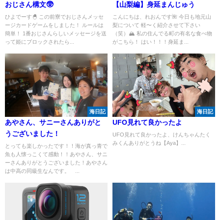
おじさん構文🥸
【山梨編】身延まんじゅう
ひよでーす🐣 この前寮でおじさんメッセ
こんにちは、れおんです🌺 今日も地元山
ージカードゲームをしました！ ルールは
梨について 軽〜く紹介させて下さい
簡単！ 1番おじさんらしいメッセージを送
（笑）🏔️ 私の住んでる町の有名な食べ物
って姫にブロックされたら...
がこちら！ はい！！！身延ま...
海日記
海日記
あやさん、サニーさんありがと
UFO見れて良かったよ
うございました！
UFO見れて良かったよ、けんちゃんたく
みくんありがとうね【Aya】...
とっても楽しかったです！！海が真っ青で
魚も人懐っこくて感動！！あやさん、サニ
ーさんありがとうございました！あやさん
は中高の同級生なんです。 ...