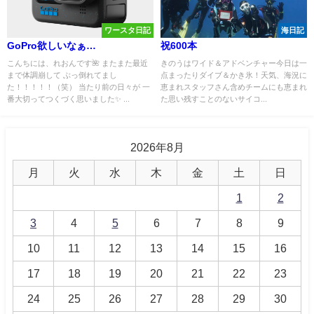
ワースタ日記
海日記
GoPro欲しいなぁ…
祝600本
こんちには、れおんです🌺 またまた最近
きのうはワイド＆アドベンチャー今日は一
まで体調崩して ぶっ倒れてまし
点まったりダイブ＆かき氷！天気、海況に
た！！！！！（笑） 当たり前の日々が 一
恵まれスタッフさん含めチームにも恵まれ
番大切ってつくづく思いました✨ ...
た思い残すことのないサイコ...
2026年8月
月
火
水
木
金
土
日
1
2
3
4
5
6
7
8
9
10
11
12
13
14
15
16
17
18
19
20
21
22
23
24
25
26
27
28
29
30