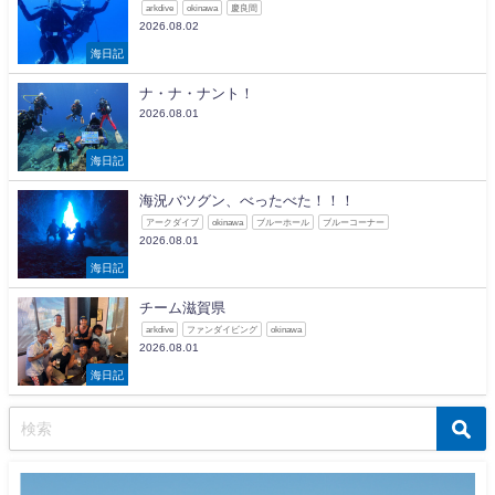
arkdive
okinawa
慶良間
2026.08.02
海日記
ナ・ナ・ナント！
2026.08.01
海日記
海況バツグン、べったべた！！！
アークダイブ
okinawa
ブルーホール
ブルーコーナー
2026.08.01
海日記
チーム滋賀県
arkdive
ファンダイビング
okinawa
2026.08.01
海日記