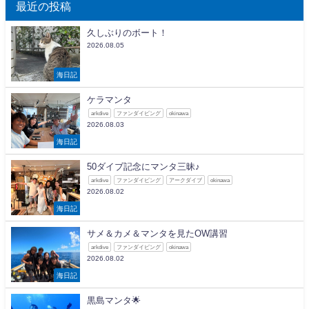
最近の投稿
久しぶりのボート！
2026.08.05
海日記
ケラマンタ
arkdive
ファンダイビング
okinawa
2026.08.03
海日記
50ダイブ記念にマンタ三昧♪
arkdive
ファンダイビング
アークダイブ
okinawa
2026.08.02
海日記
サメ＆カメ＆マンタを見たOW講習
arkdive
ファンダイビング
okinawa
2026.08.02
海日記
黒島マンタ🌟