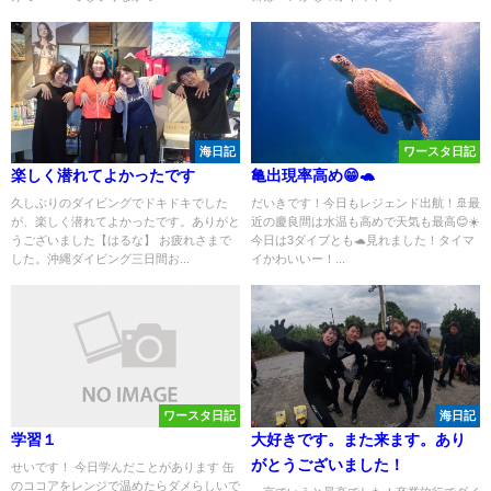
海日記
ワースタ日記
楽しく潜れてよかったです
亀出現率高め😁🐢
久しぶりのダイビングでドキドキでした
だいきです！今日もレジェンド出航！🚢最
が、楽しく潜れてよかったです。ありがと
近の慶良間は水温も高めで天気も最高😊☀️
うございました【はるな】 お疲れさまで
今日は3ダイブとも🐢見れました！タイマ
した。沖縄ダイビング三日間お...
イかわいいー！...
ワースタ日記
海日記
学習１
大好きです。また来ます。あり
がとうございました！
せいです！ 今日学んだことがあります 缶
のココアをレンジで温めたらダメらしいで