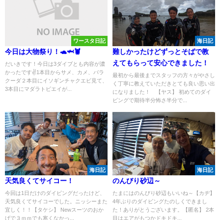
ワースタ日記
海日記
今日は大物祭り！🐢🦈🦞
難しかったけどずっとそばで教
えてもらって安心できました！
だいきです！今日は3ダイブとも内容が濃
かったです✌️1本目からサメ、カメ、バラ
最初から最後までスタッフの方々がやさし
クーダ２本目にイソギンチャクエビ見て、
く丁寧に教えていただきとても良い思い出
3本目にマダラトビエイが...
になりました！ 【ヤス】 初めてのダイ
ビングで期待半分怖さ半分で...
海日記
海日記
天気良くてサイコー！
のんびり砂辺～
今回は1日だけのダイビングだったけど、
たまにはのんびり砂辺もいいね～【カヂ】
天気良くてサイコーでした。ニッシーまた
4年ぶりのダイビングたのしくできまし
宜しく！！【タケシ】 Newスーツのおか
た！ありがとうございます。【匿名】 2本
げで３ｍｍでも寒くなかっ...
目はエアがもつかドキドキ...