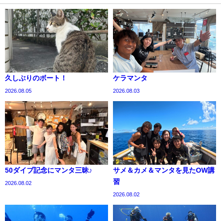
久しぶりのボート！
ケラマンタ
2026.08.05
2026.08.03
50ダイブ記念にマンタ三昧♪
サメ＆カメ＆マンタを見たOW講
習
2026.08.02
2026.08.02