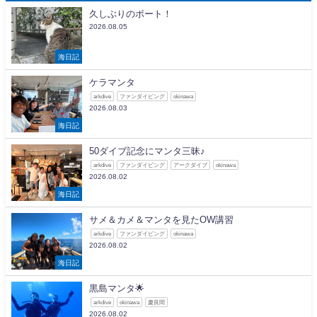
久しぶりのボート！
2026.08.05
海日記
ケラマンタ
arkdive
ファンダイビング
okinawa
2026.08.03
海日記
50ダイブ記念にマンタ三昧♪
arkdive
ファンダイビング
アークダイブ
okinawa
2026.08.02
海日記
サメ＆カメ＆マンタを見たOW講習
arkdive
ファンダイビング
okinawa
2026.08.02
海日記
黒島マンタ🌟
arkdive
okinawa
慶良間
2026.08.02