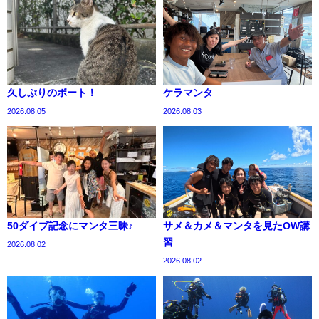
久しぶりのボート！
ケラマンタ
2026.08.05
2026.08.03
50ダイブ記念にマンタ三昧♪
サメ＆カメ＆マンタを見たOW講
習
2026.08.02
2026.08.02