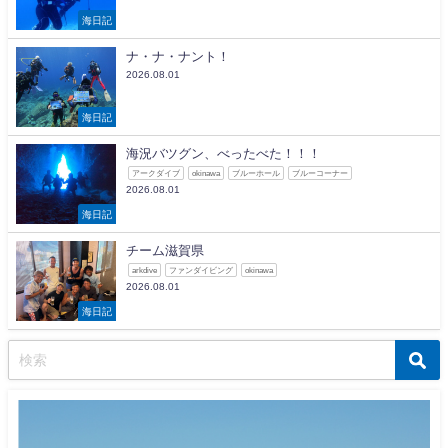
海日記
ナ・ナ・ナント！
2026.08.01
海日記
海況バツグン、べったべた！！！
アークダイブ
okinawa
ブルーホール
ブルーコーナー
2026.08.01
海日記
チーム滋賀県
arkdive
ファンダイビング
okinawa
2026.08.01
海日記