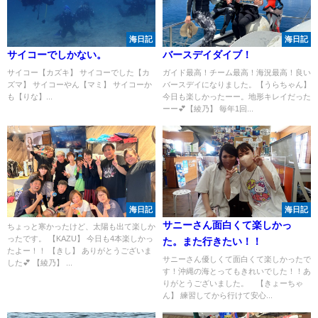
海日記
海日記
サイコーでしかない。
バースデイダイブ！
サイコー【カズキ】 サイコーでした【カ
ガイド最高！チーム最高！海況最高！良い
ズマ】 サイコーやん【マミ】 サイコーか
バースデイになりました。【うらちゃん】
も【りな】...
今日も楽しかったーー。地形キレイだった
ーー💕【綾乃】 毎年1回...
海日記
海日記
サニーさん面白くて楽しかっ
ちょっと寒かったけど、太陽も出て楽しか
ったです。 【KAZU】 今日も4本楽しかっ
た。また行きたい！！
たよー！！ 【きし】 ありがとうございま
サニーさん優しくて面白くて楽しかったで
した💕 【綾乃】 ...
す！沖縄の海とってもきれいでした！！あ
りがとうございました。 【きょーちゃ
ん】 練習してから行けて安心...