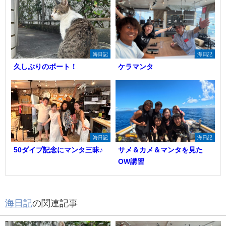
海日記
海日記
久しぶりのボート！
ケラマンタ
海日記
海日記
50ダイブ記念にマンタ三昧♪
サメ＆カメ＆マンタを見た
OW講習
海日記
の関連記事