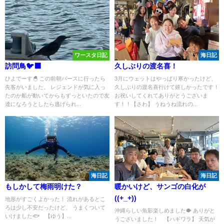
ワースタ日記
海日記
訪問鳥🐦‍⬛
久しぶりの渡名喜！
ひよでーす🐣 この前朝バースに行ったら
3月にウェットはやっぱり寒かったけど、
先客がいました。 レジェンドが気に入っ
久しぶりの渡名喜行けて嬉しかったです！
たのか船が動いてからもずっといたので友
お祝いしてくれてありがとうございま
達になろうとしたら逃げられ...
す！！【さわ】 うねうね流れの...
海日記
海日記
もしかして梅雨明けた？
暖かいけど、サンゴの白化が
((+_+))
地形がすごくよかった！ 流れがあるとこ
ろは少し不安だったけど、 うまくついて
沖縄らしい魚影楽しめました🐡 ありがと
いけました🐟 【ゆう】...
うございました！ 【ハギワラ】 天気が