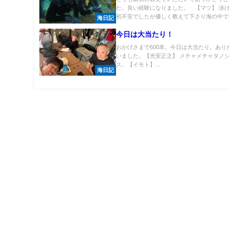
た。良い経験になりました。 【マツ】 泳
初不安でしたが優しく教えて下さり海の中で魚.
海日記
今日は大当たり！
おかげさまで600本。今日は大当たり。あり
いました。【光安正之】 メチャメチャタノ
ス。【イモト】...
海日記