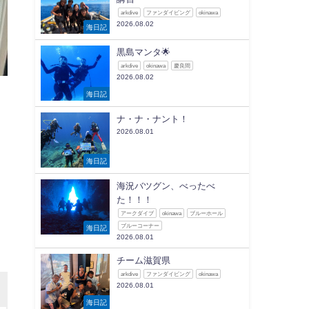
arkdive
ファンダイビング
okinawa
2026.08.02
海日記
黒島マンタ🌟
arkdive
okinawa
慶良間
2026.08.02
海日記
ナ・ナ・ナント！
2026.08.01
海日記
海況バツグン、べったべ
た！！！
アークダイブ
okinawa
ブルーホール
ブルーコーナー
海日記
2026.08.01
チーム滋賀県
arkdive
ファンダイビング
okinawa
2026.08.01
海日記