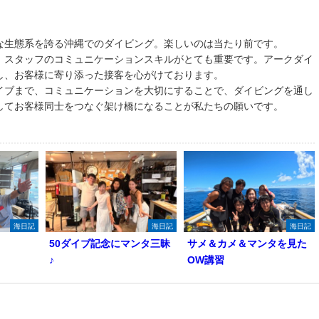
な生態系を誇る沖縄でのダイビング。楽しいのは当たり前です。
、スタッフのコミュニケーションスキルがとても重要です。アークダイ
し、お客様に寄り添った接客を心がけております。
イブまで、コミュニケーションを大切にすることで、ダイビングを通し
してお客様同士をつなぐ架け橋になることが私たちの願いです。
海日記
海日記
海日記
50ダイブ記念にマンタ三昧
サメ＆カメ＆マンタを見た
♪
OW講習