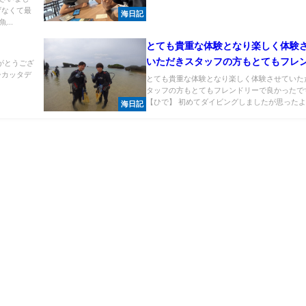
げなくて最
海日記
..
とても貴重な体験となり楽しく体験
いただきスタッフの方もとてもフレ
がとうござ
シカッタデ
ーで良かったです。
とても貴重な体験となり楽しく体験させていた
タッフの方もとてもフレンドリーで良かった
【ひで】 初めてダイビングしましたが思ったよ..
海日記