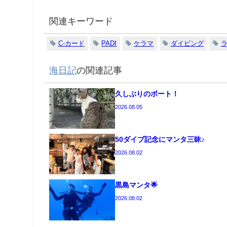
関連キーワード
C-カード
PADI
ケラマ
ダイビング
海日記
の関連記事
久しぶりのボート！
2026.08.05
50ダイブ記念にマンタ三昧♪
2026.08.02
黒島マンタ🌟
2026.08.02