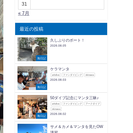
31
« 7月
最近の投稿
久しぶりのボート！
2026.08.05
海日記
ケラマンタ
arkdive
ファンダイビング
okinawa
2026.08.03
海日記
50ダイブ記念にマンタ三昧♪
arkdive
ファンダイビング
アークダイブ
okinawa
2026.08.02
海日記
サメ＆カメ＆マンタを見たOW
講習