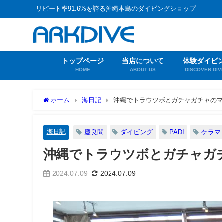
リピート率91.6%を誇る沖縄本島のダイビングショップ
トップページ
当店について
体験ダイビ
HOME
ABOUT US
DISCOVER DIV
ホーム
海日記
沖縄でトラウツボとガチャガチャの
海日記
慶良間
ダイビング
PADI
ケラマ
沖縄でトラウツボとガチャガ
2024.07.09
2024.07.09