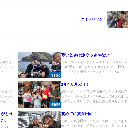
ツインロック！
寒いときは泳ぐっきゃない！
安定でき
シャークｘ２見れました～！！ テンション上
いこ】 行
～🐟 近くにずっといてくれました💛 【西ＳＵ
..
ょこっと荒れ模様だったけどドリフト3本...
海日記
1年4ヵ月ぶり！
おかげで
1年4ヵ月ぶりのケラマ美ら海でした。天候に恵
せいちゃ
ッキー！キレイなサンゴや魚たちに癒されまし
ゃ...
た来たいと思います。今夜は赤瓦で飲みま～す..
海日記
りがとう
初めての真栄田岬！
した。
初めての真栄田岬！マンツーでゆっくりできま
楽しかったです。明日もよろしくお願いします！！
ざいまし