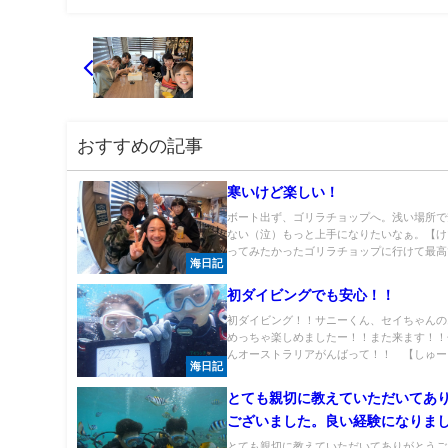
おすすめの記事
寒いけど楽しい！
ボート出ず、ゴリラチョップへ。浅い場所で
ない（泣）もっと上手になりたいなぁ。【け
ってみたかったゴリラチョップに行けて最高で.
海日記
初ダイビングでも安心！！
初ダイビング！！サニーくん、セイちゃんの
めっちゃ楽しめましたー！！また来ます！！
んオーストラリアがんばって！！ 【しゅーち
海日記
とても親切に教えていただいてあ
ございました。良い経験になりま
とても親切に教えていただいてありがとうご