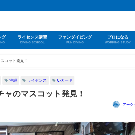
ング
ライセンス講習
ファンダイビング
プロになる
ING
DIVING SCHOOL
FUN DIVING
WORKING STUDY
マスコット発見！
沖縄
ライセンス
C-カード
チャのマスコット発見！
アーク