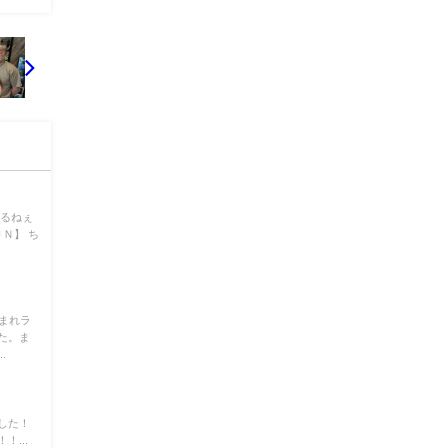
がるねぇ
Ｎ】 ち
まれラ
た。ま
.
した！
...