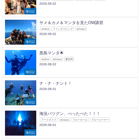
2026.08.02
海日記
サメ＆カメ＆マンタを見たOW講習
arkdive
ファンダイビング
okinawa
2026.08.02
海日記
黒島マンタ🌟
arkdive
okinawa
慶良間
2026.08.02
海日記
ナ・ナ・ナント！
2026.08.01
海日記
海況バツグン、べったべた！！！
アークダイブ
okinawa
ブルーホール
ブルーコーナー
2026.08.01
海日記