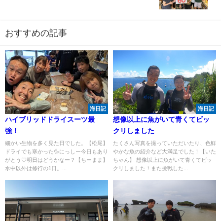
おすすめの記事
海日記
海日記
ハイブリッドドライスーツ最
想像以上に魚がいて青くてビッ
強！
クリしました
細かい生物を多く見た日でした。【松尾】
たくさん写真を撮っていただいたり、色鮮
ドライでも寒かった💦にっしー今日もあり
やかな魚の紹介など大満足でした！【いた
がとう♡明日はどうかなー？【ちーまま】
ちゃん】 想像以上に魚がいて青くてビッ
水中以外は修行の1日。...
クリしました！また挑戦した...