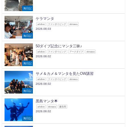
海日記
ケラマンタ
arkdive
ファンダイビング
okinawa
2026.08.03
海日記
50ダイブ記念にマンタ三昧♪
arkdive
ファンダイビング
アークダイブ
okinawa
2026.08.02
海日記
サメ＆カメ＆マンタを見たOW講習
arkdive
ファンダイビング
okinawa
2026.08.02
海日記
黒島マンタ🌟
arkdive
okinawa
慶良間
2026.08.02
海日記