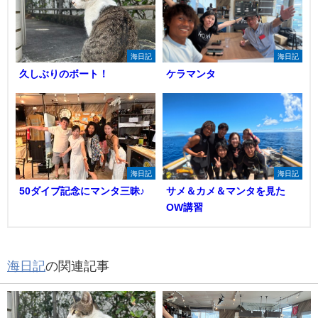
海日記
海日記
久しぶりのボート！
ケラマンタ
海日記
海日記
50ダイブ記念にマンタ三昧♪
サメ＆カメ＆マンタを見た
OW講習
海日記
の関連記事