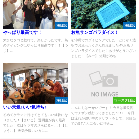
海日記
海日記
やっぱり最高です！
お魚サンゴパラダイス！
大きなタコと戯れて、楽しかったです。島
初沖縄でのダイビングでした！とにかく透
のダイビングはやっぱり最高です！！【つ
明でお魚もたくさん見れました🐟お魚サ
じ】...
ンゴパラダイスでした！ありがとうござい
ました！【みー】 短期がめち...
海日記
ワースタ日記
いい天気♪いい気持ち♪
こんにちはーせいでーす！ 今日は慶良間
でウチザン礁行ってきました〜！👍🏿 今日
初めてケラマに行けてとてもいい経験にな
は流れが強い中のドリフトをして、お目当
りました！【まいこ】 透明度が良く最高
てのGTさんに会いに行き...
でした！次はケラマのさらに奥へ…！【し
ょうご】 天気予報いい方に...