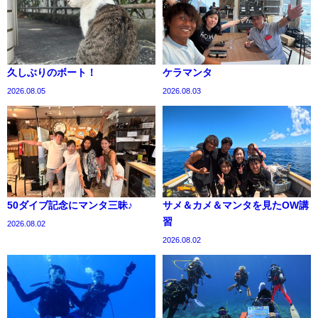
久しぶりのボート！
ケラマンタ
2026.08.05
2026.08.03
50ダイブ記念にマンタ三昧♪
サメ＆カメ＆マンタを見たOW講
習
2026.08.02
2026.08.02