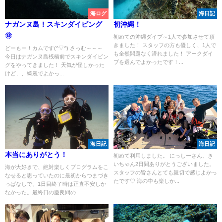
海ログ
海日記
ナガンヌ島！スキンダイビング
初沖縄！
🌞
初めての沖縄ダイブ～1人で参加させて頂
きました！ スタッフの方も優しく、1人で
どーもー！カムです(^▽^) さっむ～～～
も全然問題なく潜れました！ アークダイ
今日はナガンヌ島桟橋前でスキンダイビン
ブを選んでよかったです！...
グをやってきました！ 天気が怪しかった
けど、、綺麗でよかっ...
海日記
海日記
本当にありがとう！
初めて利用しました。 にっしーさん、き
いちゃん2日間ありがとうございました。
海が大好きで、絶対楽しくプログラムをこ
スタッフの皆さんとても親切で感じよかっ
なせると思っていたのに最初からつまづき
たです♡ 海の中も楽しか...
っぱなしで、1日目終了時は正直不安しか
なかった。最終日の慶良間の...