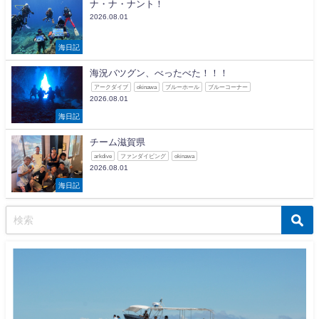
ナ・ナ・ナント！
2026.08.01
海日記
海況バツグン、べったべた！！！
アークダイブ
okinawa
ブルーホール
ブルーコーナー
2026.08.01
海日記
チーム滋賀県
arkdive
ファンダイビング
okinawa
2026.08.01
海日記