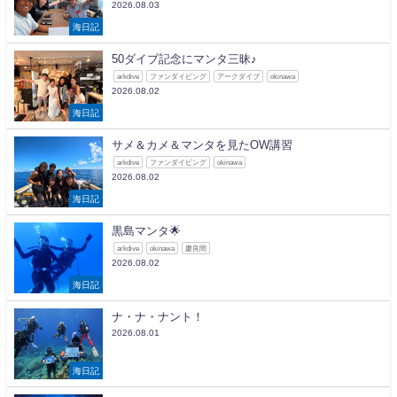
2026.08.03
海日記
50ダイブ記念にマンタ三昧♪
arkdive
ファンダイビング
アークダイブ
okinawa
2026.08.02
海日記
サメ＆カメ＆マンタを見たOW講習
arkdive
ファンダイビング
okinawa
2026.08.02
海日記
黒島マンタ🌟
arkdive
okinawa
慶良間
2026.08.02
海日記
ナ・ナ・ナント！
2026.08.01
海日記