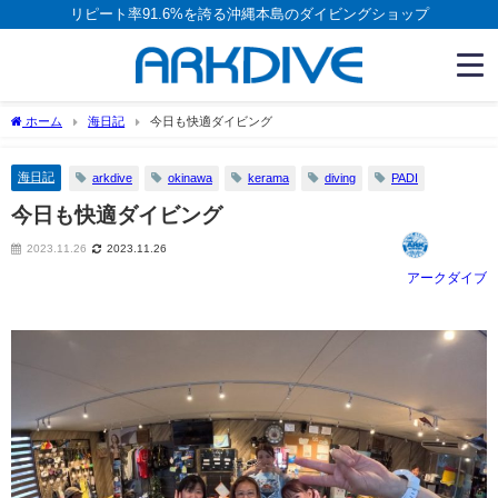
リピート率91.6%を誇る沖縄本島のダイビングショップ
ホーム
海日記
今日も快適ダイビング
海日記
arkdive
okinawa
kerama
diving
PADI
今日も快適ダイビング
2023.11.26
2023.11.26
アークダイブ