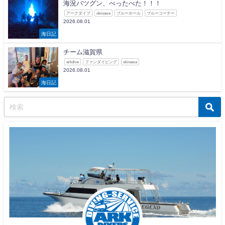
海況バツグン、べったべた！！！
アークダイブ
okinawa
ブルーホール
ブルーコーナー
2026.08.01
海日記
チーム滋賀県
arkdive
ファンダイビング
okinawa
2026.08.01
海日記