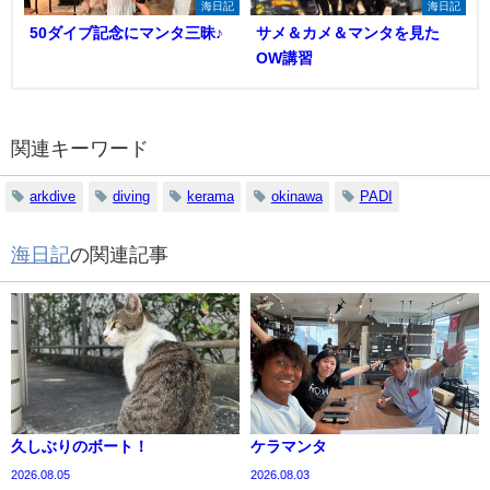
海日記
海日記
50ダイブ記念にマンタ三昧♪
サメ＆カメ＆マンタを見た
OW講習
関連キーワード
arkdive
diving
kerama
okinawa
PADI
海日記
の関連記事
久しぶりのボート！
ケラマンタ
2026.08.05
2026.08.03