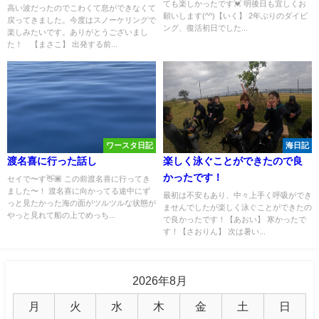
ても楽しかったです💓 明後日も宜しくお
ざいました！
高い波だったのでこわくて息ができなくて
願いします(^^)【いく】 2年ぶりのダイビ
戻ってきました。今度はスノーケリングで
ング、復活初日でした...
楽しみたいです。ありがとうございまし
た！ 【まさこ】 出発する前...
ワースタ日記
海日記
渡名喜に行った話し
楽しく泳ぐことができたので良
かったです！
セイで〜す👋🏾 この前渡名喜に行ってき
ました〜！ 渡名喜に向かってる途中にず
最初は不安もあり、中々上手く呼吸ができ
っと見たかった海の面がツルツルな状態が
ませんでしたが楽しく泳ぐことができたの
やっと見れて船の上でめっち...
で良かったです！【あおい】 寒かったで
す！【さおりん】 次は暑い...
2026年8月
月
火
水
木
金
土
日