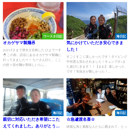
ワースタ日記
海日記
オカゲサマ製麺🍜
気にかけていただき安心できま
した！
おかげさまで潜水士合格した ひよでーす
🐣 この前、読谷にあるオカゲサマ製麺に
すごくすごく楽しかったです！ダイビング
行ってきましたー！ ちーさん曰く、ここ
中何度も笑わされました！キュンです♪ま
の担々混ぜ麺が美味しいらし...
た遊びにきます！！【まお】 楽しかった
です！耳抜きが難しかった！...
海日記
海日記
親切に対応いただき希望にこた
☆急遽渡名喜☆
えてくれました。ありがとうご
綺麗な海と素敵な人たちに囲まれて、とっ