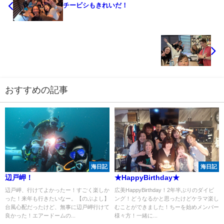
チービシもきれいだ！
おすすめの記事
海日記
海日記
辺戸岬！
★HappyBirthday★
辺戸岬、行けてよかったー！すごく楽しか
広美HappyBirthday！2年半ぶりのダイビ
った！来年も行きたいなー。【のぶよし】
ング！どうなるかと思ったけどケラマ楽し
台風心配だったけど、無事に辺戸岬行けて
むことができました！ちーを始めメンバー
良かった！エアードームの...
様々方！一緒に...