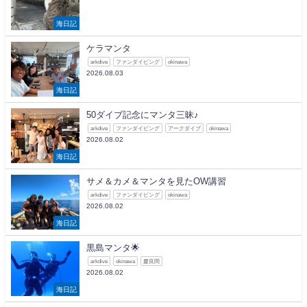
海日記
ケラマンタ
arkdive
ファンダイビング
okinawa
2026.08.03
海日記
50ダイブ記念にマンタ三昧♪
arkdive
ファンダイビング
アークダイブ
okinawa
2026.08.02
海日記
サメ＆カメ＆マンタを見たOW講習
arkdive
ファンダイビング
okinawa
2026.08.02
海日記
黒島マンタ🌟
arkdive
okinawa
慶良間
2026.08.02
海日記