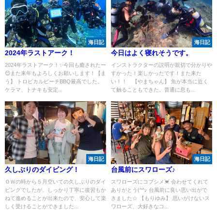
海日記
海日記
2024年ラストアーク！
今日はよく寝れそうです。
2024年ラストアーク！✨今回も癒されたー
インストラクターの説明が親切で分かりや
😊また来年もよろしくお願いします！【ま
すかった！楽しかったです！また来た
う】 トロピカルビーチBBQ最高でした。
い！！ 【やまちゃん】 魚が本当に近く
ケラマ、トナキも安定...
て触ることもできた。普通に息も...
海日記
海日記
久しぶりのダイビング！
台風前にスワローズ♪
ＯＷの時から５月空いての久しぶりのダイ
スワローズにコブシメ💓 会わせてくれて
ビングでしたが、しっかり丁寧に復習もか
ありがとう(^^♪ 台風前に良い思い出がで
ねて進めることが出来たので、安心して楽
きました☆ 【もりゆみ】 思いがけないス
しく受けることができました...
ワローズ、大好きなコ...