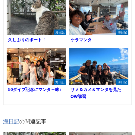
海日記
海日記
久しぶりのボート！
ケラマンタ
海日記
海日記
50ダイブ記念にマンタ三昧♪
サメ＆カメ＆マンタを見た
OW講習
海日記
の関連記事