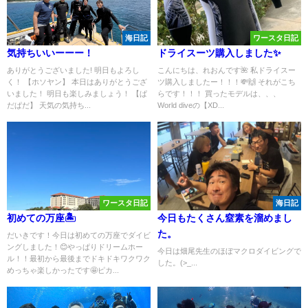
海日記
ワースタ日記
気持ちいいーーー！
ドライスーツ購入しました✨
ありがとうございました! 明日もよろし
こんにちは、れおんです🌺 私ドライスー
く！ 【ホソヤン】 本日はありがとうござ
ツ購入しましたー！！！💸🙌 それがこち
いました！ 明日も楽しみましょう！ 【ぱ
らです！！！ 買ったモデルは、、、
だぱだ】 天気の気持ち...
World diveの【XD...
ワースタ日記
海日記
初めての万座🏝️
今日もたくさん窒素を溜めまし
た。
だいきです！今日は初めての万座でダイビ
ングしました！😊やっぱりドリームホー
今日は畑尾先生のほぼマクロダイビングで
ル！！最初から最後までドキドキワクワク
した。(>_...
めっちゃ楽しかったです🤩ピカ...