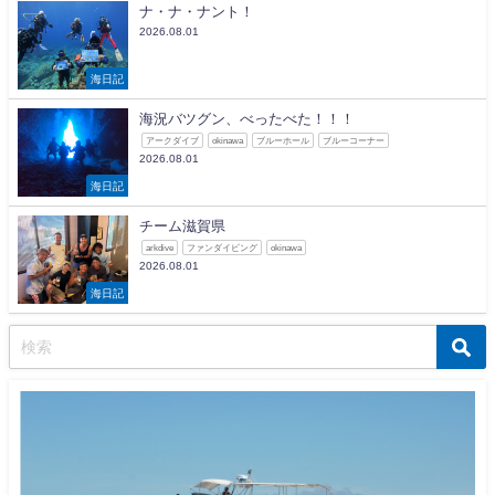
ナ・ナ・ナント！
2026.08.01
海日記
海況バツグン、べったべた！！！
アークダイブ
okinawa
ブルーホール
ブルーコーナー
2026.08.01
海日記
チーム滋賀県
arkdive
ファンダイビング
okinawa
2026.08.01
海日記