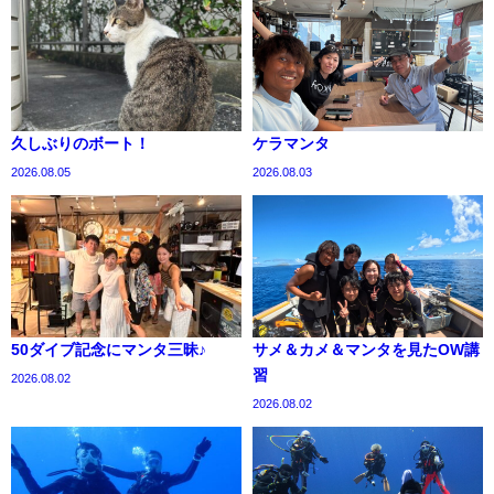
久しぶりのボート！
ケラマンタ
2026.08.05
2026.08.03
50ダイブ記念にマンタ三昧♪
サメ＆カメ＆マンタを見たOW講
習
2026.08.02
2026.08.02