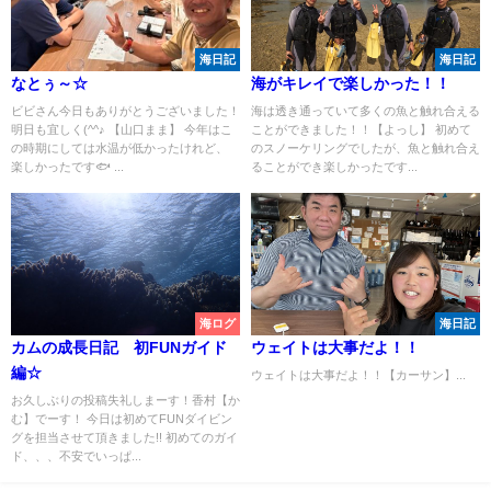
海日記
海日記
なとぅ～☆
海がキレイで楽しかった！！
ビビさん今日もありがとうございました！
海は透き通っていて多くの魚と触れ合える
明日も宜しく(^^♪ 【山口まま】 今年はこ
ことができました！！【よっし】 初めて
の時期にしては水温が低かったけれど、
のスノーケリングでしたが、魚と触れ合え
楽しかったです🐟 ...
ることができ楽しかったです...
海ログ
海日記
カムの成長日記 初FUNガイド
ウェイトは大事だよ！！
編☆
ウェイトは大事だよ！！【カーサン】...
お久しぶりの投稿失礼しまーす！香村【か
む】でーす！ 今日は初めてFUNダイビン
グを担当させて頂きました!! 初めてのガイ
ド、、、不安でいっぱ...