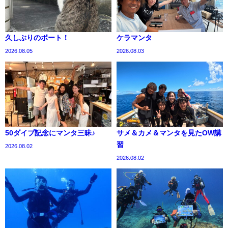
久しぶりのボート！
ケラマンタ
2026.08.05
2026.08.03
50ダイブ記念にマンタ三昧♪
サメ＆カメ＆マンタを見たOW講
習
2026.08.02
2026.08.02