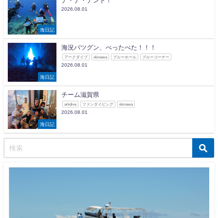
ナ・ナ・ナント！
2026.08.01
海日記
海況バツグン、べったべた！！！
アークダイブ
okinawa
ブルーホール
ブルーコーナー
2026.08.01
海日記
チーム滋賀県
arkdive
ファンダイビング
okinawa
2026.08.01
海日記