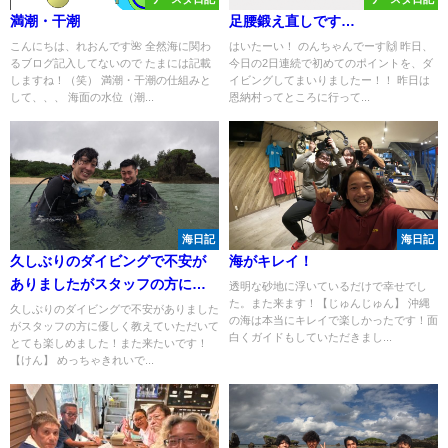
満潮・干潮
足腰鍛え直しです…
こんにちは、れおんです🌺 全然海に関わ
はいたーい！ のんちゃんでーす🙌 昨日、
るブログ記入してないので たまには記載
今日の2日連続で初めてのポイントを、ダ
しますね！（笑） 満潮・干潮の仕組みと
イビングしてまいりましたー！！ 昨日は
して、、、 海面の水位（潮...
恩納村ってところに行って...
海日記
海日記
久しぶりのダイビングで不安が
海がキレイ！
ありましたがスタッフの方に優
透明な砂地に浮いているだけで幸せでし
た。また来ます！【じゅんじゅん】 沖縄
しく教えていただいてとても楽
久しぶりのダイビングで不安がありました
の海は本当にキレイで楽しかったです！面
がスタッフの方に優しく教えていただいて
しめました！また来たいです！
白くガイドもしていただきまし...
とても楽しめました！また来たいです！
【けん】 めっちゃきれいで...