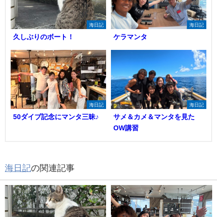
海日記
海日記
久しぶりのボート！
ケラマンタ
海日記
海日記
50ダイブ記念にマンタ三昧♪
サメ＆カメ＆マンタを見た
OW講習
海日記
の関連記事