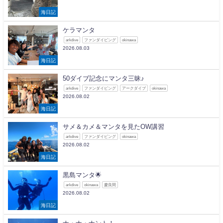
海日記
ケラマンタ
arkdive
ファンダイビング
okinawa
2026.08.03
海日記
50ダイブ記念にマンタ三昧♪
arkdive
ファンダイビング
アークダイブ
okinawa
2026.08.02
海日記
サメ＆カメ＆マンタを見たOW講習
arkdive
ファンダイビング
okinawa
2026.08.02
海日記
黒島マンタ🌟
arkdive
okinawa
慶良間
2026.08.02
海日記