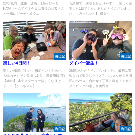
28℃ 風向：北東 波高：1.5m どーも
も綺麗で、説明も分かりやすく、楽しく充
HATAちゃんです！今日は着後のお客さん
実した1日でした。ありがとうございまし
と一緒にビーチへＧＯ...
た。【みっちゃん】 初ダイ...
海日記
海日記
楽しい4日間！
ダイバー誕生！
楽しい4日間でした。初ポイントもあり、
3日間ありがとうございました。 最初は講
大物のぞくぞく登場もあり、満腹満腹(笑)
習なので緊張したけどキホちゃんが３日間
【akko】 水中スクーター欲しくなりそ
私のペースに合わせて丁寧に教えてくれて
う！？【かっちゃん】 ...
ダイビングの楽しさ奥深さ...
海日記
海日記