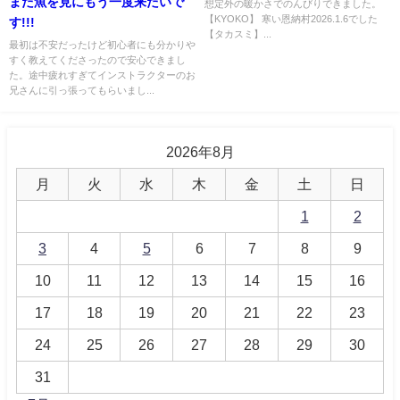
また魚を見にもう一度来たいで
想定外の暖かさでのんびりできました。
【KYOKO】 寒い恩納村2026.1.6でした
す!!!
【タカスミ】...
最初は不安だったけど初心者にも分かりや
すく教えてくださったので安心できまし
た。途中疲れすぎてインストラクターのお
兄さんに引っ張ってもらいまし...
2026年8月
月
火
水
木
金
土
日
1
2
3
4
5
6
7
8
9
10
11
12
13
14
15
16
17
18
19
20
21
22
23
24
25
26
27
28
29
30
31