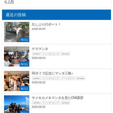
« 7月
最近の投稿
久しぶりのボート！
2026.08.05
海日記
ケラマンタ
arkdive
ファンダイビング
okinawa
2026.08.03
海日記
50ダイブ記念にマンタ三昧♪
arkdive
ファンダイビング
アークダイブ
okinawa
2026.08.02
海日記
サメ＆カメ＆マンタを見たOW講習
arkdive
ファンダイビング
okinawa
2026.08.02
海日記