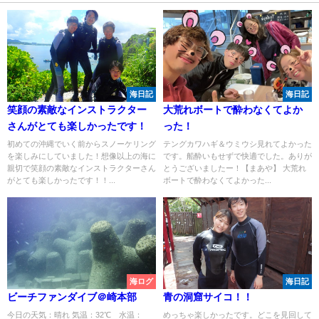
海日記
海日記
笑顔の素敵なインストラクター
大荒れボートで酔わなくてよか
さんがとても楽しかったです！
った！
初めての沖縄でいく前からスノーケリング
テングカワハギ＆ウミウシ見れてよかった
を楽しみにしていました！想像以上の海に
です。船酔いもせずで快適でした。ありが
親切で笑顔の素敵なインストラクターさん
とうございましたー！【まあや】 大荒れ
がとても楽しかったです！！...
ボートで酔わなくてよかった...
海ログ
海日記
ビーチファンダイブ＠崎本部
青の洞窟サイコ！！
今日の天気：晴れ 気温：32℃ 水温：
めっちゃ楽しかったです。どこを見回して