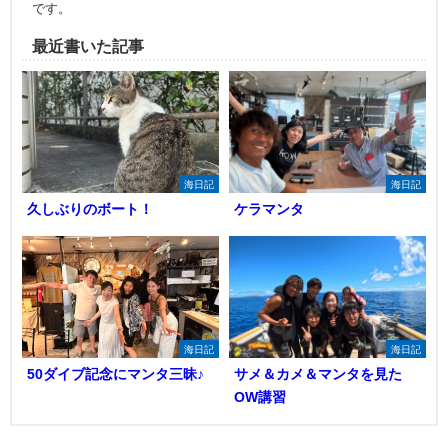
です。
最近書いた記事
海日記
海日記
久しぶりのボート！
ケラマンタ
海日記
海日記
50ダイブ記念にマンタ三昧♪
サメ＆カメ＆マンタを見た
OW講習