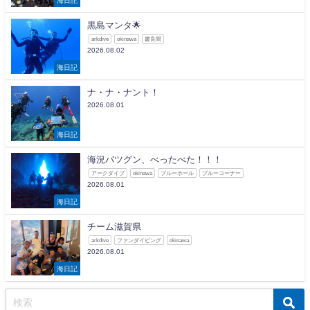
黒島マンタ🌟
arkdive
okinawa
慶良間
2026.08.02
海日記
ナ・ナ・ナント！
2026.08.01
海日記
海況バツグン、べったべた！！！
アークダイブ
okinawa
ブルーホール
ブルーコーナー
2026.08.01
海日記
チーム滋賀県
arkdive
ファンダイビング
okinawa
2026.08.01
海日記