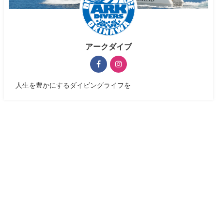
アークダイブ
人生を豊かにするダイビングライフを