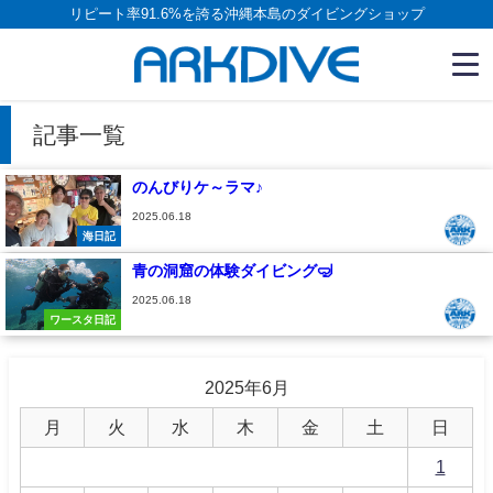
リピート率91.6%を誇る沖縄本島のダイビングショップ
記事一覧
のんびりケ～ラマ♪
2025.06.18
海日記
青の洞窟の体験ダイビング🤿
2025.06.18
ワースタ日記
2025年6月
月
火
水
木
金
土
日
1