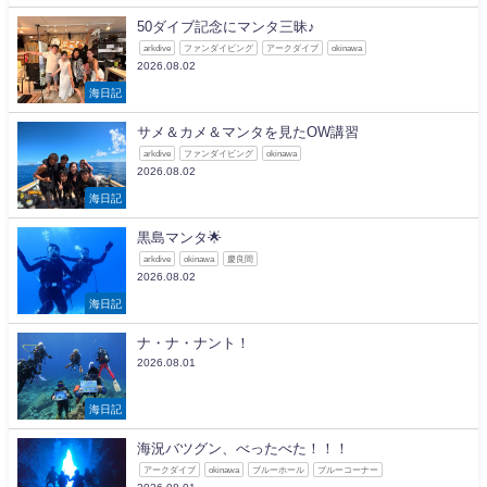
50ダイブ記念にマンタ三昧♪
arkdive
ファンダイビング
アークダイブ
okinawa
2026.08.02
海日記
サメ＆カメ＆マンタを見たOW講習
arkdive
ファンダイビング
okinawa
2026.08.02
海日記
黒島マンタ🌟
arkdive
okinawa
慶良間
2026.08.02
海日記
ナ・ナ・ナント！
2026.08.01
海日記
海況バツグン、べったべた！！！
アークダイブ
okinawa
ブルーホール
ブルーコーナー