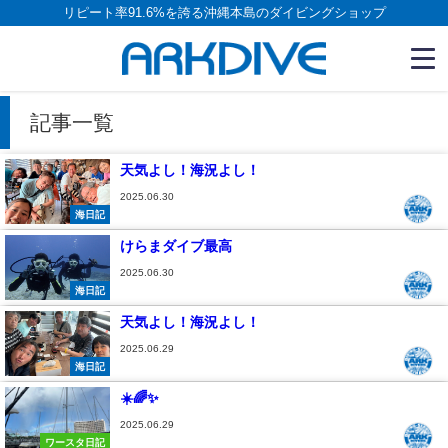
リピート率91.6%を誇る沖縄本島のダイビングショップ
記事一覧
天気よし！海況よし！
2025.06.30
海日記
けらまダイブ最高
2025.06.30
海日記
天気よし！海況よし！
2025.06.29
海日記
☀️🌈✨
2025.06.29
ワースタ日記