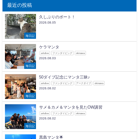
最近の投稿
久しぶりのボート！
2026.08.05
海日記
ケラマンタ
arkdive
ファンダイビング
okinawa
2026.08.03
海日記
50ダイブ記念にマンタ三昧♪
arkdive
ファンダイビング
アークダイブ
okinawa
2026.08.02
海日記
サメ＆カメ＆マンタを見たOW講習
arkdive
ファンダイビング
okinawa
2026.08.02
海日記
黒島マンタ🌟