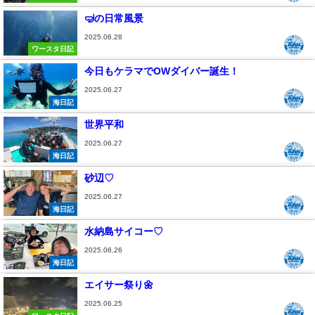
🤿の日常風景
2025.06.28
ワースタ日記
今日もケラマでOWダイバー誕生！
2025.06.27
海日記
世界平和
2025.06.27
海日記
砂辺♡
2025.06.27
海日記
水納島サイコー♡
2025.06.26
海日記
エイサー祭り🌼
2025.06.25