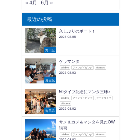
« 4月
6月 »
最近の投稿
久しぶりのボート！
2026.08.05
海日記
ケラマンタ
arkdive
ファンダイビング
okinawa
2026.08.03
海日記
50ダイブ記念にマンタ三昧♪
arkdive
ファンダイビング
アークダイブ
okinawa
2026.08.02
海日記
サメ＆カメ＆マンタを見たOW
講習
arkdive
ファンダイビング
okinawa
2026.08.02