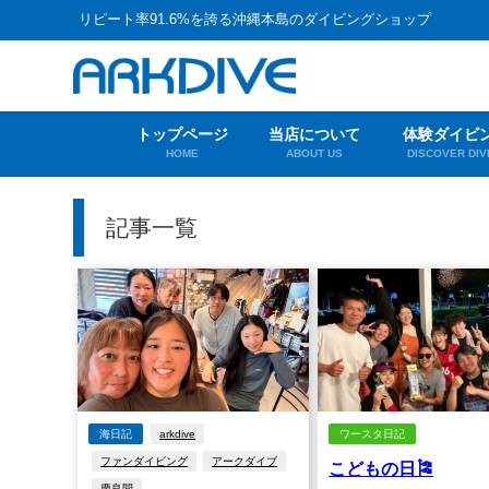
リピート率91.6%を誇る沖縄本島のダイビングショップ
トップページ
当店について
体験ダイビ
HOME
ABOUT US
DISCOVER DIV
記事一覧
海日記
arkdive
ワースタ日記
ファンダイビング
アークダイブ
こどもの日🎏
慶良間