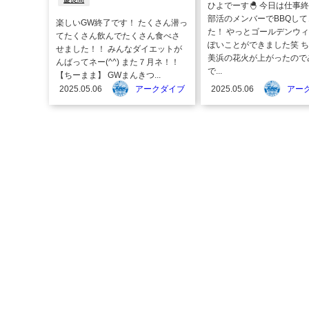
ひよでーす🐣 今日は仕事
部活のメンバーでBBQし
楽しいGW終了です！ たくさん潜っ
た！ やっとゴールデンウ
てたくさん飲んでたくさん食べさ
ぽいことができました笑 
せました！！ みんなダイエットが
美浜の花火が上がったので
んばってネー(^^) また７月ネ！！
で...
【ちーまま】 GWまんきつ...
2025.05.06
アークダイブ
2025.05.06
アー