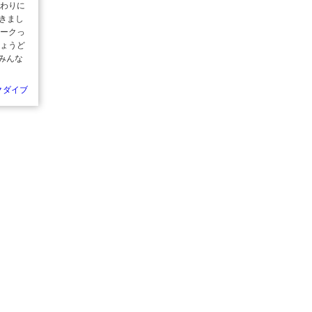
終わりに
てきまし
ィークっ
ちょうど
みんな
クダイブ