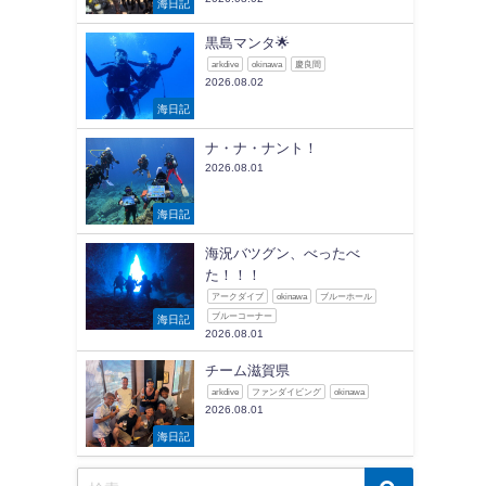
海日記
黒島マンタ🌟
arkdive
okinawa
慶良間
2026.08.02
海日記
ナ・ナ・ナント！
2026.08.01
海日記
海況バツグン、べったべ
た！！！
アークダイブ
okinawa
ブルーホール
ブルーコーナー
海日記
2026.08.01
チーム滋賀県
arkdive
ファンダイビング
okinawa
2026.08.01
海日記