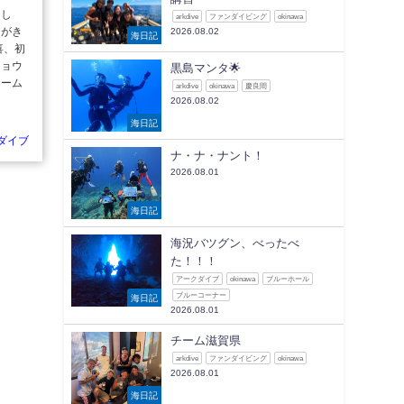
まし
arkdive
ファンダイビング
okinawa
オがき
2026.08.02
海日記
喜、初
チョウ
黒島マンタ🌟
チーム
arkdive
okinawa
慶良間
2026.08.02
海日記
ダイブ
ナ・ナ・ナント！
2026.08.01
海日記
海況バツグン、べったべ
た！！！
アークダイブ
okinawa
ブルーホール
ブルーコーナー
海日記
2026.08.01
チーム滋賀県
arkdive
ファンダイビング
okinawa
2026.08.01
海日記