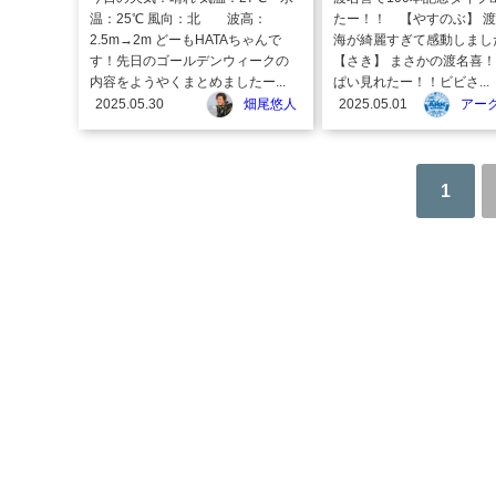
温：25℃ 風向：北 波高：
たー！！ 【やすのぶ】 
2.5m→2m どーもHATAちゃんで
海が綺麗すぎて感動しました
す！先日のゴールデンウィークの
【さき】 まさかの渡名喜！
内容をようやくまとめましたー...
ぱい見れたー！！ビビさ...
2025.05.30
畑尾悠人
2025.05.01
アー
1