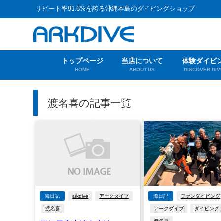
リピート率91.6%を誇る沖縄本島のダイビングショップ
トップページ
当店について
体験ダイビ
HOME
ABOUT US
DISCOVER DIV
渡名喜の記事一覧
海日記
arkdive
アークダイブ
海日記
ファンダイビング
渡名喜
アークダイブ
ダイビング
渡名喜