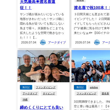
天気最高☀渡名喜遠
征！！
渡名喜で祝100本！
サンゴ礁が崖みたいになっている
３日間天候にも恵まれて楽
地形がきれいだった！サンゴ礁に
イビングでした！ ２日間
隠れる魚が近づいても気にしない
イドしてもらったビビさん
魚まで様々。水族館をどこまでも
(^^)/ 健康に気を付けて来
拡大したような空間で飽きなかっ
来たいなぁ🐟 【GGイチロー
た！！！【...
2026.07.04
アークダイブ
2026.07.04
アー
海日記
ファンダイビング
海日記
arkdive
アークダイブ
ダイビング
ファンダイビング
渡名喜
沖縄
3日間満喫できました。 沖
空と青い海は最高！！ 【
締めくくりにとても良い