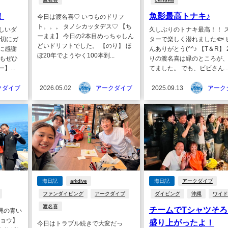
！
魚影最高トナキ♪
今日は渡名喜♡ いつものドリフ
ト。。。 タノシカッタデス♡ 【ち
しいダ
久しぶりのトナキ最高！！ 
ーまま】 今日の2本目めっちゃしん
親切にガ
ターで楽しく潜れました🐟 
どいドリフトでした。 【のり】 ほ
に感謝
んありがとう(^^♪ 【T＆R】
ぼ20年でようやく100本到...
年もぜひ
りの渡名喜は緑のところが
】...
てました。 でも、ビビさん..
クダイブ
2026.05.02
アークダイブ
2025.09.13
アーク
海日記
arkdive
海日記
アークダイブ
ファンダイビング
アークダイブ
ダイビング
沖縄
ワイド
渡名喜
チームでTシャツそろ
縄の青い
キョウ】
盛り上がったよ！
今日はトラブル続きで大変だっ