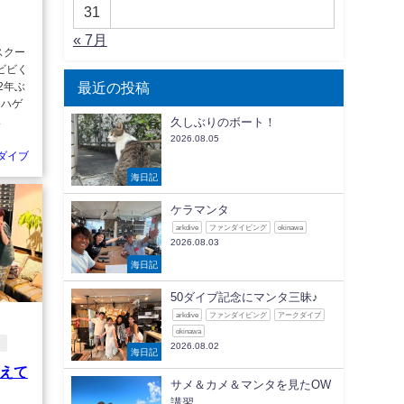
31
« 7月
スクー
ビビく
最近の投稿
 2年ぶ
、ハゲ
.
久しぶりのボート！
2026.08.05
ダイブ
海日記
ケラマンタ
arkdive
ファンダイビング
okinawa
2026.08.03
海日記
50ダイブ記念にマンタ三昧♪
arkdive
ファンダイビング
アークダイブ
okinawa
2026.08.02
海日記
えて
サメ＆カメ＆マンタを見たOW
講習