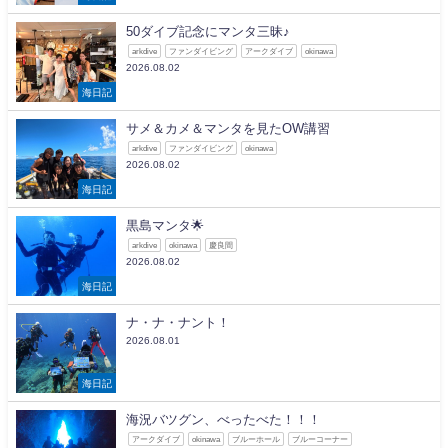
50ダイブ記念にマンタ三昧♪
arkdive
ファンダイビング
アークダイブ
okinawa
2026.08.02
海日記
サメ＆カメ＆マンタを見たOW講習
arkdive
ファンダイビング
okinawa
2026.08.02
海日記
黒島マンタ🌟
arkdive
okinawa
慶良間
2026.08.02
海日記
ナ・ナ・ナント！
2026.08.01
海日記
海況バツグン、べったべた！！！
アークダイブ
okinawa
ブルーホール
ブルーコーナー