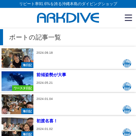
リピート率91.6%を誇る沖縄本島のダイビングショップ
ボートの記事一覧
2024.09.18
海日記
前傾姿勢が大事
2024.05.21
ワースタ日記
2024.01.04
海日記
初渡名喜！
2024.01.02
海日記