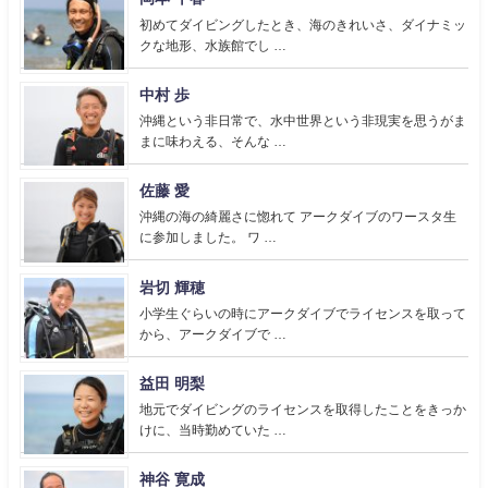
初めてダイビングしたとき、海のきれいさ、ダイナミッ
クな地形、水族館でし …
中村 歩
沖縄という非日常で、水中世界という非現実を思うがま
まに味わえる、そんな …
佐藤 愛
沖縄の海の綺麗さに惚れて アークダイブのワースタ生
に参加しました。 ワ …
岩切 輝穂
小学生ぐらいの時にアークダイブでライセンスを取って
から、アークダイブで …
益田 明梨
地元でダイビングのライセンスを取得したことをきっか
けに、当時勤めていた …
神谷 寛成