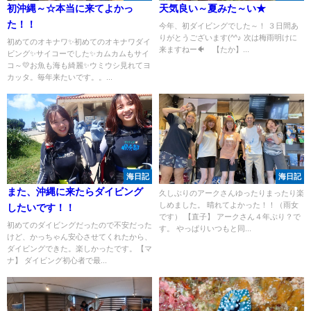
初沖縄～☆本当に来てよかっ
天気良い～夏みた～い★
た！！
今年、初ダイビングでした～！ ３日間あ
りがとうございます(^^♪ 次は梅雨明けに
初めてのオキナワ✨初めてのオキナワダイ
来ますねー🐠 【たか】...
ビング✨サイコーでした✨カムカムもサイ
コ～💛お魚も海も綺麗✨ウミウシ見れてヨ
カッタ。毎年来たいです。。...
海日記
海日記
また、沖縄に来たらダイビング
久しぶりのアークさんゆったりまったり楽
しめました。 晴れてよかった！！（雨女
したいです！！
です） 【直子】 アークさん４年ぶり？で
初めてのダイビングだったので不安だった
す。 やっぱりいつもと同...
けど、かっちゃん安心させてくれたから、
ダイビングできた。楽しかったです。【マ
ナ】 ダイビング初心者で最...