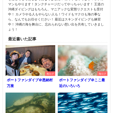
マンもやります！タンクチャージだってやっちゃいます！ 王道の
沖縄ダイビングはもちろん、マニアックな変態リクエストも受付
中！ カメラやる人もやらない人も！ワイドもマクロも海の事な
ら、なんでもお任せください！ 最近はスキンダイビングも練習
中！ 沖縄の海を舞台に、忘れられない想い出を共有していきまし
ょう！
最近書いた記事
海ログ
海ログ
ボートファンダイブ＠恩納村
ボートファンダイブ＠ここ最
万座
近のいろいろ