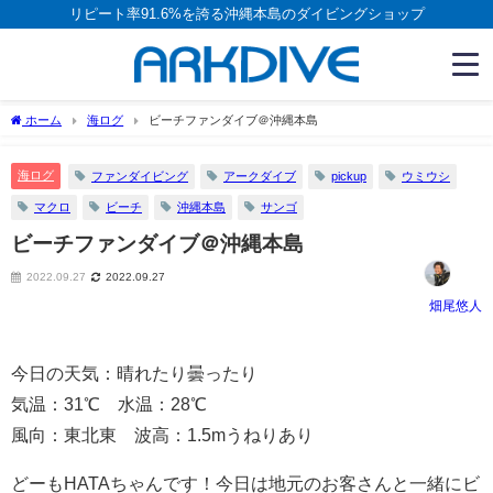
リピート率91.6%を誇る沖縄本島のダイビングショップ
ホーム
海ログ
ビーチファンダイブ＠沖縄本島
海ログ
ファンダイビング
アークダイブ
pickup
ウミウシ
マクロ
ビーチ
沖縄本島
サンゴ
ビーチファンダイブ＠沖縄本島
2022.09.27
2022.09.27
畑尾悠人
今日の天気：晴れたり曇ったり
気温：31℃ 水温：28℃
風向：東北東 波高：1.5mうねりあり
どーもHATAちゃんです！今日は地元のお客さんと一緒にビ