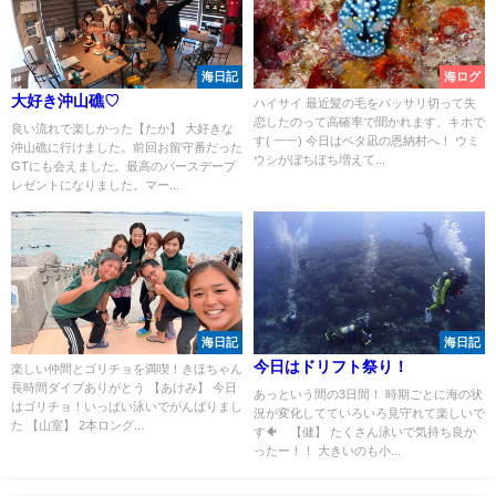
海日記
海ログ
大好き沖山礁♡
ハイサイ 最近髪の毛をバッサリ切って失
恋したのって高確率で聞かれます、キホで
良い流れで楽しかった【たか】 大好きな
す( 一一) 今日はベタ凪の恩納村へ！ ウミ
沖山礁に行けました。前回お留守番だった
ウシがぼちぼち増えて...
GTにも会えました。最高のバースデープ
レゼントになりました。マー...
海日記
海日記
今日はドリフト祭り！
楽しい仲間とゴリチョを満喫！きほちゃん
長時間ダイブありがとう 【あけみ】 今日
あっという間の3日間！ 時期ごとに海の状
はゴリチョ！いっぱい泳いでがんばりまし
況が変化してていろいろ見守れて楽しいで
た 【山室】 2本ロング...
す🐠 【健】 たくさん泳いで気持ち良か
ったー！！ 大きいのも小...