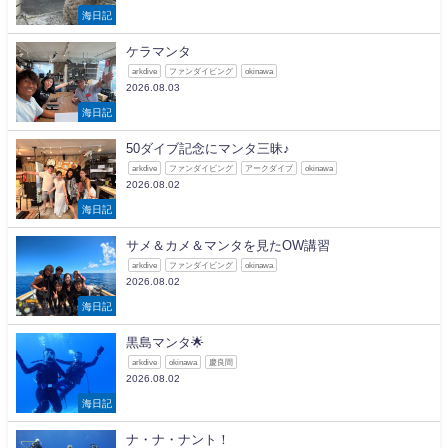
海日記
ケラマンタ
arkdive
ファンダイビング
okinawa
2026.08.03
海日記
50ダイブ記念にマンタ三昧♪
arkdive
ファンダイビング
アークダイブ
okinawa
2026.08.02
海日記
サメ＆カメ＆マンタを見たOW講習
arkdive
ファンダイビング
okinawa
2026.08.02
海日記
黒島マンタ🌟
arkdive
okinawa
慶良間
2026.08.02
海日記
ナ・ナ・ナント！