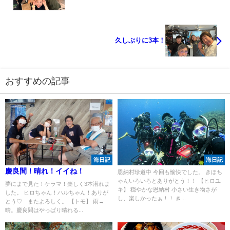
久しぶりに3本！
おすすめの記事
海日記
海日記
慶良間！晴れ！イイね！
恩納村珍道中 今回も愉快でした。 きほち
ゃんいろいろとありがとう！！ 【ヒロユ
夢にまで見た！ケラマ！楽しく3本潜れま
キ】 穏やかな恩納村 小さい生き物さが
した。 ヒロちゃん！ハルちゃん！ありが
し、楽しかったぁ！！ き...
とう♡ またよろしく。 【トモ】 雨→
晴。慶良間はやっぱり晴れる...