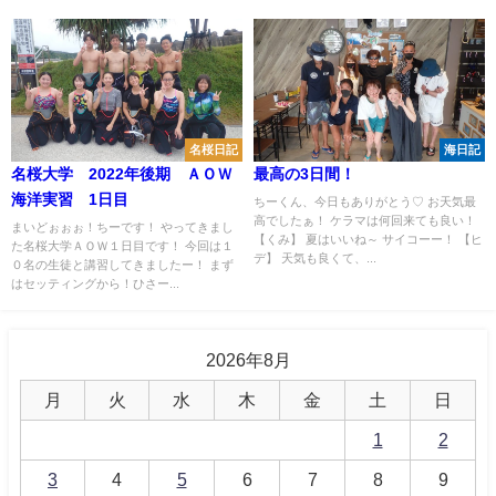
名桜日記
海日記
名桜大学 2022年後期 ＡＯＷ
最高の3日間！
海洋実習 1日目
ちーくん、今日もありがとう♡ お天気最
高でしたぁ！ ケラマは何回来ても良い！
まいどぉぉぉ！ちーです！ やってきまし
【くみ】 夏はいいね～ サイコーー！ 【ヒ
た名桜大学ＡＯＷ１日目です！ 今回は１
デ】 天気も良くて、...
０名の生徒と講習してきましたー！ まず
はセッティングから！ひさー...
2026年8月
月
火
水
木
金
土
日
1
2
3
4
5
6
7
8
9