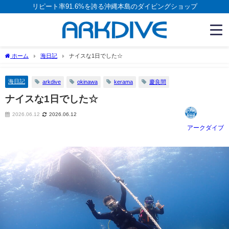
リピート率91.6%を誇る沖縄本島のダイビングショップ
ホーム
海日記
ナイスな1日でした☆
海日記
arkdive
okinawa
kerama
慶良間
ナイスな1日でした☆
2026.06.12
2026.06.12
アークダイブ