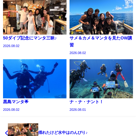
50ダイブ記念にマンタ三昧♪
サメ＆カメ＆マンタを見たOW講
習
2026.08.02
2026.08.02
黒島マンタ🌟
ナ・ナ・ナント！
2026.08.02
2026.08.01
揺れたけど水中はのんびり♪