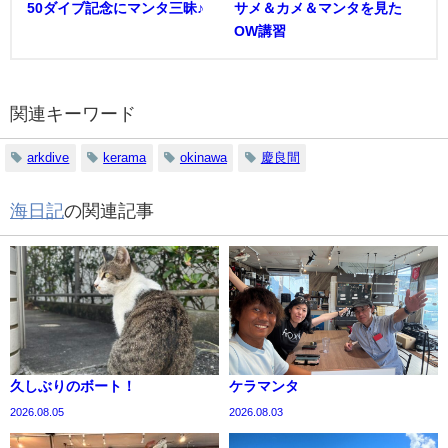
50ダイブ記念にマンタ三昧♪
サメ＆カメ＆マンタを見た
OW講習
関連キーワード
arkdive
kerama
okinawa
慶良間
海日記
の関連記事
久しぶりのボート！
ケラマンタ
2026.08.05
2026.08.03