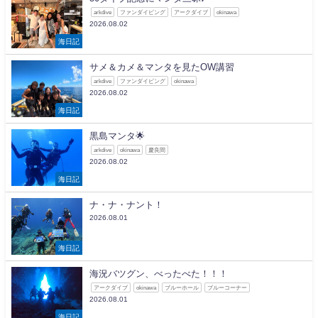
arkdive
ファンダイビング
アークダイブ
okinawa
2026.08.02
海日記
サメ＆カメ＆マンタを見たOW講習
arkdive
ファンダイビング
okinawa
2026.08.02
海日記
黒島マンタ🌟
arkdive
okinawa
慶良間
2026.08.02
海日記
ナ・ナ・ナント！
2026.08.01
海日記
海況バツグン、べったべた！！！
アークダイブ
okinawa
ブルーホール
ブルーコーナー
2026.08.01
海日記