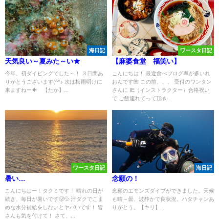
海日記
ワースタ日記
天気良い～夏みた～い★
【麻婆食堂 福笑い】
今年、初ダイビングでした～！ ３日間あ
こんにちは！ 最近食べブログ率が多いれ
りがとうございます(^^♪ 次は梅雨明けに
おんです🌺 この前、、、 受付のワンタン
来ますねー🐠 【たか】...
さんに IE（インストラクター）合格祝い
で ご飯連れてって頂き...
ワースタ日記
海日記
暑い…
念願の！
こんにちはー！タクミです！ 晴れの日が
念願のエモンズダイブができました。天候
続き、毎日が暑いです🥵💦 汗ダクでこま
も晴～曇、波静かで良状況。ハタチャンあ
めな水分補給をしないとヤバいです！ 皆
りがとう。【キリ】...
さんも気を付けて！ さて、...