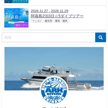
デイトリップ
2026.11.27 - 2026.11.29
阿嘉島2泊3日☆5ダイブツアー
ウミガメ
慶良間
珊瑚
離島
国内ツアー