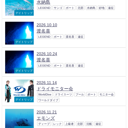
水納島
LEGEND
サンゴ
ボート
北部
水納島
砂地
遠征
デイトリップ
2026.10.10
渡名喜
LEGEND
ボート
渡名喜
遠征
デイトリップ
2026.10.24
渡名喜
LEGEND
ボート
渡名喜
遠征
デイトリップ
2026.11.14
ドライモニター会
WorldDive
ドライスーツ
プール
ボート
モニター会
デイトリップ
ワールドダイブ
2026.11.21
エモンズ
ディープ
レック
上級者
北部
沈船
遠征