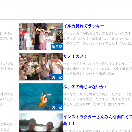
イルカ見れてラッキー
んびりゆっ
イルカとカメが見られてとても楽しかったです
ございま
よりは少しゆっくり潜れました「まっちゃん」
りのケラマ！めっちゃキレイでした！イルカに..
海日記
サメ！カメ！
きれいで楽
サメ・カメもうちょっとっ近づけますように 
った！カメ
沖縄も寒いです たくさんのお魚にあえて最高で
.
だまだ修行をしないとと痛感 100本...
海日記
ふ、冬の海じゃないか♪
の体力のな
様々なウミガメと出会えて良かったです！ 【
がいるよ
コンディション悪かったですが、久々のダイビ
..
楽しかったです🐟 【サキナ】 荒れた海の...
海日記
インストラクターさんみんな面白く
高！！
は青の洞
でしたが、
ひろちゃんのおかげで楽しくダイビングできま