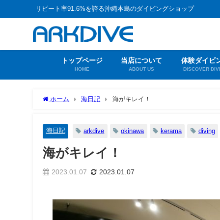
リピート率91.6%を誇る沖縄本島のダイビングショップ
トップページ
当店について
体験ダイビ
HOME
ABOUT US
DISCOVER DIV
ホーム
海日記
海がキレイ！
海日記
arkdive
okinawa
kerama
diving
海がキレイ！
2023.01.07
2023.01.07