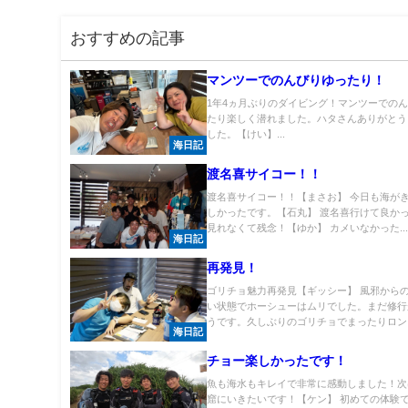
おすすめの記事
マンツーでのんびりゆったり！
1年4ヵ月ぶりのダイビング！マンツーでの
たり楽しく潜れました。ハタさんありがとう
した。【けい】...
海日記
渡名喜サイコー！！
渡名喜サイコー！！【まさお】 今日も海が
しかったです。【石丸】 渡名喜行けて良か
見れなくて残念！【ゆか】 カメいなかった..
海日記
再発見！
ゴリチョ魅力再発見【ギッシー】 風邪から
い状態でホーシューはムリでした。まだ修行
うです。久しぶりのゴリチョでまったりロング.
海日記
チョー楽しかったです！
魚も海水もキレイで非常に感動しました！次
窟にいきたいです！【ケン】 初めての体験