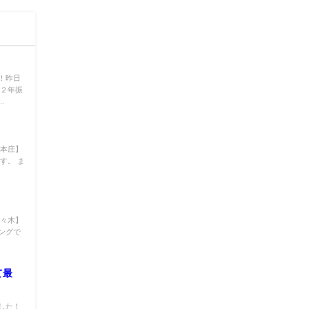
！昨日
 ２年振
.
【本庄】
す。 ま
佐々木】
ングで
て最
した！