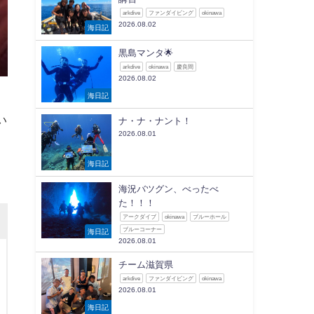
arkdive
ファンダイビング
okinawa
2026.08.02
海日記
黒島マンタ🌟
arkdive
okinawa
慶良間
2026.08.02
海日記
い
ナ・ナ・ナント！
2026.08.01
海日記
海況バツグン、べったべ
た！！！
アークダイブ
okinawa
ブルーホール
ブルーコーナー
海日記
2026.08.01
チーム滋賀県
arkdive
ファンダイビング
okinawa
2026.08.01
海日記