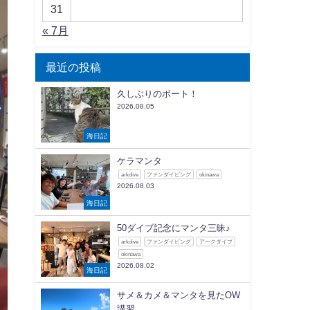
31
« 7月
最近の投稿
久しぶりのボート！
2026.08.05
海日記
ケラマンタ
arkdive
ファンダイビング
okinawa
2026.08.03
海日記
50ダイブ記念にマンタ三昧♪
arkdive
ファンダイビング
アークダイブ
okinawa
2026.08.02
海日記
サメ＆カメ＆マンタを見たOW
講習