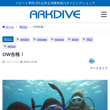
リピート率91.6%を誇る沖縄本島のダイビングショップ
ホーム
海日記
OW合格！
海日記
arkdive
okinawa
kerama
diving
PADI
pickup
OW合格！
2022.12.26
2022.12.26
アークダイブ