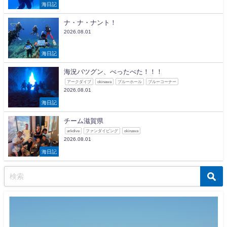
海日記
ナ・ナ・ナント！
2026.08.01
海日記
海況バツグン、べったべた！！！
アークダイブ
okinawa
ブルーホール
ブルーコーナー
2026.08.01
海日記
チーム滋賀県
arkdive
ファンダイビング
okinawa
2026.08.01
海日記