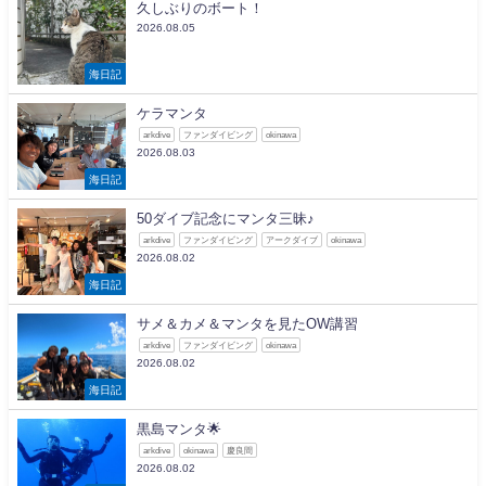
久しぶりのボート！
2026.08.05
海日記
ケラマンタ
arkdive
ファンダイビング
okinawa
2026.08.03
海日記
50ダイブ記念にマンタ三昧♪
arkdive
ファンダイビング
アークダイブ
okinawa
2026.08.02
海日記
サメ＆カメ＆マンタを見たOW講習
arkdive
ファンダイビング
okinawa
2026.08.02
海日記
黒島マンタ🌟
arkdive
okinawa
慶良間
2026.08.02