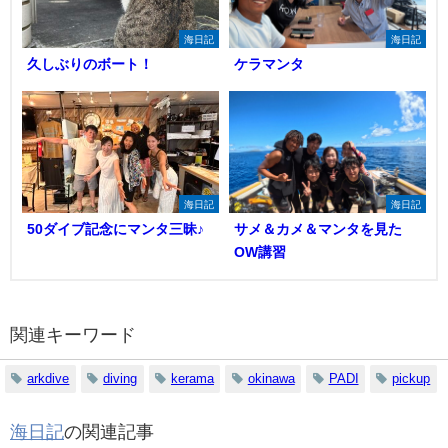
海日記
海日記
久しぶりのボート！
ケラマンタ
海日記
海日記
50ダイブ記念にマンタ三昧♪
サメ＆カメ＆マンタを見た
OW講習
関連キーワード
arkdive
diving
kerama
okinawa
PADI
pickup
海日記
の関連記事