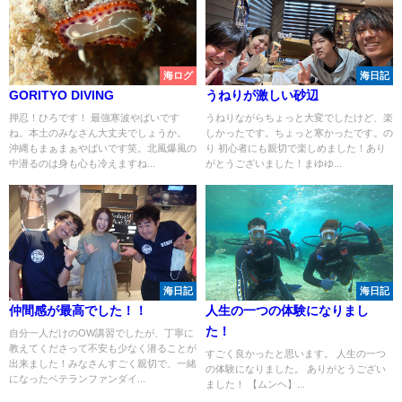
海ログ
海日記
GORITYO DIVING
うねりが激しい砂辺
押忍！ひろです！ 最強寒波やばいです
うねりながらちょっと大変でしたけど、楽
ね。本土のみなさん大丈夫でしょうか。
しかったです。ちょっと寒かったです。の
沖縄もまぁまぁやばいです笑。北風爆風の
り 初心者にも親切で楽しめました！あり
中潜るのは身も心も冷えますね...
がとうございました！まゆゆ...
海日記
海日記
仲間感が最高でした！！
人生の一つの体験になりまし
た！
自分一人だけのOW講習でしたが、丁寧に
教えてくださって不安も少なく潜ることが
すごく良かったと思います。 人生の一つ
出来ました！みなさんすごく親切で、一緒
の体験になりました。 ありがとうござい
になったベテランファンダイ...
ました！ 【ムンヘ】...