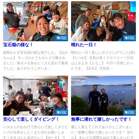
海日記
海日記
宝石箱の様な！
晴れた一日！
相変わらず宝石箱の様な海でした。【みか
晴れた一日！楽しいダイビングでした(笑)
ちゃん】 サンゴがとてもキレイで癒され
【たつや】 天気が良くてサイコー！日光
ました。海ガメも魚もたくさん見れて最高
はよきよき【ともこ】 今日一日楽しかっ
でした。ありがとうございま...
たです。【石丸】 天気良...
海日記
海日記
安心して楽しくダイビング！
無事に潜れて嬉しかったです！
ハタさんのおかげで安心して楽しくダイビ
優しく教えてくれてありがとございまし
ングが出来ました！またぜひお願いしま
た！無事に潜れて嬉しかったです！【の
す！オキゴンと泳ぎたい！【ゆーき】 ウ
ん】 キレイな洞窟をみれて楽しかったで