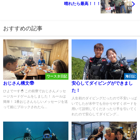
晴れたら最高！！！
おすすめの記事
ワースタ日記
海日記
おじさん構文🥸
安心してダイビングができまし
た！
ひよでーす🐣 この前寮でおじさんメッセ
ージカードゲームをしました！ ルールは
人生初のダイビングだったので不安いっぱ
簡単！ 1番おじさんらしいメッセージを送
いでしたが水中でも分かりやすくボードを
って姫にブロックされたら...
用いて説明してくださったり手を引いてく
れたので安心してダイビング...