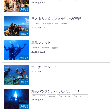
2026.08.02
海日記
サメ＆カメ＆マンタを見たOW講習
arkdive
ファンダイビング
okinawa
2026.08.02
海日記
黒島マンタ🌟
arkdive
okinawa
慶良間
2026.08.02
海日記
ナ・ナ・ナント！
2026.08.01
海日記
海況バツグン、べったべた！！！
アークダイブ
okinawa
ブルーホール
ブルーコーナー
2026.08.01
海日記