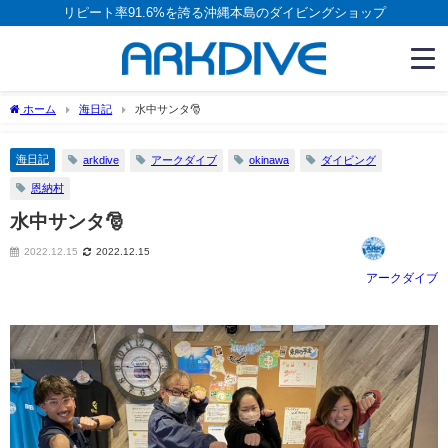
リピート率91.6%を誇る沖縄本島のダイビングショップ
ホーム
海日記
水中サンタ🎅
海日記
arkdive
アークダイブ
okinawa
ダイビング
恩納村
水中サンタ🎅
2022.12.15
2022.12.15
アークダイブ