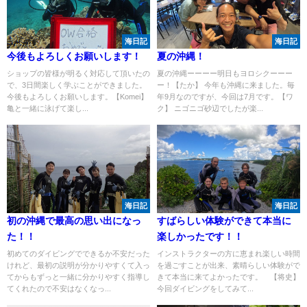
海日記
海日記
今後もよろしくお願いします！
夏の沖縄！
ショップの皆様が明るく対応して頂いたの
夏の沖縄ーーーー明日もヨロシクーーー
で、3日間楽しく学ぶことができました。
ー！【たか】 今年も沖縄に来ました。毎
今後もよろしくお願いします。【Komei】
年9月なのですが、今回は7月です。【ワ
亀と一緒に泳げて楽し...
ク】 ニゴニゴ砂辺でしたが楽...
海日記
海日記
初の沖縄で最高の思い出になっ
すばらしい体験ができて本当に
た！！
楽しかったです！！
初めてのダイビングでできるか不安だった
インストラクターの方に恵まれ楽しい時間
けれど、最初の説明が分かりやすくて入っ
を過ごすことが出来、素晴らしい体験がで
てからもずっと一緒に分かりやすく指導し
きて本当に来てよかったです。 【将史】
てくれたので不安はなくなっ...
今回ダイビングをしてみて...