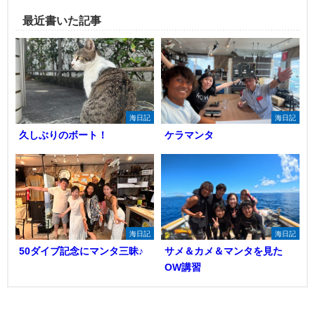
最近書いた記事
海日記
海日記
久しぶりのボート！
ケラマンタ
海日記
海日記
50ダイブ記念にマンタ三昧♪
サメ＆カメ＆マンタを見た
OW講習