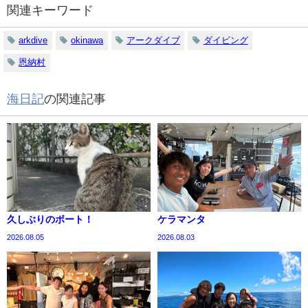
関連キーワード
arkdive
okinawa
アークダイブ
ダイビング
恩納村
海日記
の関連記事
久しぶりのボート！
ケラマンタ
2026.08.05
2026.08.03