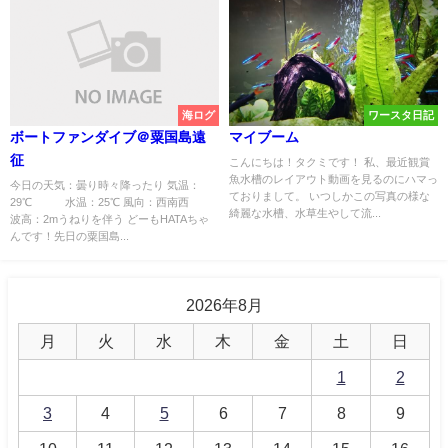
海ログ
ワースタ日記
ボートファンダイブ＠粟国島遠
マイブーム
征
こんにちは！タクミです！ 私、最近観賞
魚水槽のレイアウト動画を見るのにハマっ
今日の天気：曇り時々降ったり 気温：
ておりまして。 いつしかこの写真の様な
29℃ 水温：25℃ 風向：西南西
綺麗な水槽、水草生やして流...
波高：2mうねりを伴う どーもHATAちゃ
んです！先日の粟国島...
2026年8月
月
火
水
木
金
土
日
1
2
3
4
5
6
7
8
9