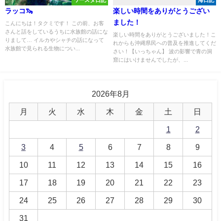
ワースタ日記
海日記
ラッコ🦦
楽しい時間をありがとうござい
ました！
こんにちは！タクミです！ この前、お客
さんと話をしているうちに水族館の話にな
楽しい時間をありがとうございました！こ
りまして… イルカやシャチの話になって
れからも沖縄県民への普及を推進してくだ
水族館で見られる生物につい...
さい！【いっちゃん】 波の影響で青の洞
窟にはいけませんでしたが、...
2026年8月
月
火
水
木
金
土
日
1
2
3
4
5
6
7
8
9
10
11
12
13
14
15
16
17
18
19
20
21
22
23
24
25
26
27
28
29
30
31