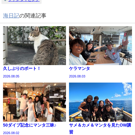
海日記
の関連記事
久しぶりのボート！
ケラマンタ
2026.08.05
2026.08.03
50ダイブ記念にマンタ三昧♪
サメ＆カメ＆マンタを見たOW講
習
2026.08.02