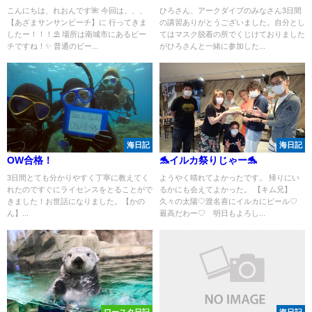
こんにちは、れおんです🌺 今回は、、、
ひろさん、アークダイブのみなさん3日間
【あざまサンサンビーチ】に 行ってきま
の講習ありがとうございました。自分とし
したー！！！⛱️ 場所は南城市にあるビー
てはマスク脱着の所でくじけておりました
チですね！✨ 普通のビー...
がひろさんと一緒に参加した...
海日記
海日記
OW合格！
🐬イルカ祭りじゃー🐬
3日間とても分かりやすく丁寧に教えてく
ようやく晴れてよかったです。 帰りにい
れたのですぐにライセンスをとることがで
るかにも会えてよかった。 【キム兄】
きました！お世話になりました。【かの
久々の太陽♡渡名喜にイルカにビール♡
ん】...
最高だわー♡ 明日もよろし...