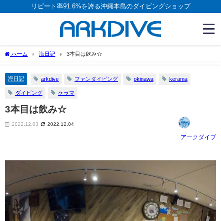
リピート率91.6%を誇る沖縄本島のダイビングショップ
ホーム
海日記
3本目は飲み☆
海日記
arkdive
ファンダイビング
okinawa
kerama
ダイビング
ケラマ
3本目は飲み☆
2022.12.03
2022.12.04
アークダイブ