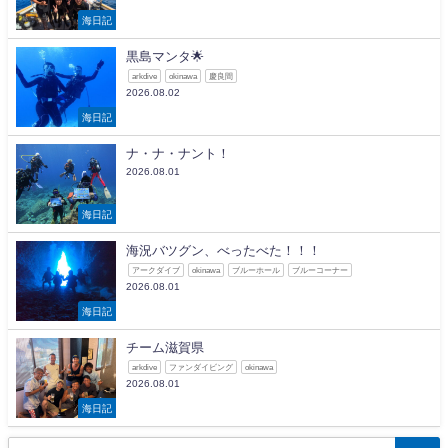
海日記
黒島マンタ🌟
arkdive
okinawa
慶良間
2026.08.02
海日記
ナ・ナ・ナント！
2026.08.01
海日記
海況バツグン、べったべた！！！
アークダイブ
okinawa
ブルーホール
ブルーコーナー
2026.08.01
海日記
チーム滋賀県
arkdive
ファンダイビング
okinawa
2026.08.01
海日記