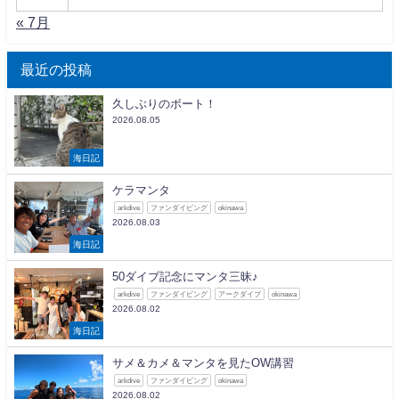
« 7月
最近の投稿
久しぶりのボート！
2026.08.05
海日記
ケラマンタ
arkdive
ファンダイビング
okinawa
2026.08.03
海日記
50ダイブ記念にマンタ三昧♪
arkdive
ファンダイビング
アークダイブ
okinawa
2026.08.02
海日記
サメ＆カメ＆マンタを見たOW講習
arkdive
ファンダイビング
okinawa
2026.08.02