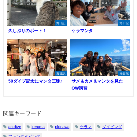
海日記
海日記
久しぶりのボート！
ケラマンタ
海日記
海日記
50ダイブ記念にマンタ三昧♪
サメ＆カメ＆マンタを見た
OW講習
関連キーワード
arkdive
kerama
okinawa
ケラマ
ダイビング
ファンダイビング