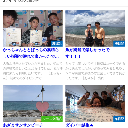
海日記
海日記
かっちゃんととばっちの素晴ら
魚が綺麗で楽しかったで
しい指導で潜れて良かったで
す！！！
す！！
大坂より来させていただきました。初めて
とっても楽しいです！最初は上手くできる
の体験で楽しいことだらけでした。また沖
かふあんでしたがいざ潜ってみると魚やサ
縄に来たら利用したいです。 【まっちゃ
ンゴが綺麗で最後の方は楽しくできて良か
ん】 初めてのダイビングで...
ったです。【あやか】 慣れ...
ワースタ日記
海日記
あざまサンサンビーチ
ダイバー誕生🔥