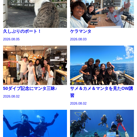
久しぶりのボート！
ケラマンタ
2026.08.05
2026.08.03
50ダイブ記念にマンタ三昧♪
サメ＆カメ＆マンタを見たOW講
習
2026.08.02
2026.08.02