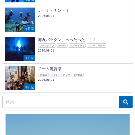
ナ・ナ・ナント！
2026.08.01
海日記
海況バツグン、べったべた！！！
アークダイブ
okinawa
ブルーホール
ブルーコーナー
2026.08.01
海日記
チーム滋賀県
arkdive
ファンダイビング
okinawa
2026.08.01
海日記