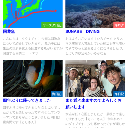
ワースタ日記
海ログ
回遊魚
SUNABE DIVING
こんにちは！タクミです！ 今回は回遊魚
おはようございます！ひろでーす クリス
について紹介していきます。 魚の中には
マス寒波で大荒れしていた砂辺も落ち着い
生活の場所を変える回遊する魚がいますが
てきてやっと潜れるようになりました 久
回遊する目的は… ・エサ...
しぶりの砂辺何かいるかなぁ...
海日記
海日記
四年ぶりに帰ってきました
また近々来ますのでよろしくお
願いします
四年ぶりに帰ってきました 久しぶりでし
たがとても楽しかったです 今日はマンツ
水温が低く心配しましたが、最後まで楽し
ーマンでありがとうございました 明日は
く潜れました【えいこさん】 今年初めて
慶良間です【としさん】...
のダイブです。少し寒かったですが楽しか