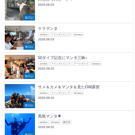
2026.08.05
海日記
ケラマンタ
arkdive
ファンダイビング
okinawa
2026.08.03
海日記
50ダイブ記念にマンタ三昧♪
arkdive
ファンダイビング
アークダイブ
okinawa
2026.08.02
海日記
サメ＆カメ＆マンタを見たOW講習
arkdive
ファンダイビング
okinawa
2026.08.02
海日記
黒島マンタ🌟
arkdive
okinawa
慶良間
2026.08.02
海日記