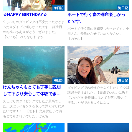
海日記
海日記
☆HAPPY BIRTHDAY☆
ボートで行く青の洞窟楽しかっ
たです。
久しぶりのダイビングは不安だったけどま
ったりダイブで楽しかったです。 誕生日
ボートで行く青の洞窟楽しかったです。小
のお祝いもありがとうございました。
川さん、船酔いさせてごめんなさい。
【でっち】 みんなじま よか...
【のぞむ】...
海日記
海日記
けんちゃんもとても丁寧に説明
ダイビングでの恐怖心をなくしたくて今回
講習を受けました。 3日間ていねいに教え
して下さり安心して体験できま
ていただき 最終日にはとても落ち着いて
した。
久しぶりのダイビングでしたが最高でし
潜ることができるようにな...
た。次はライセンスを取って深く潜りに来
たいです！！ 【モト】 魚も沢山いて海
もとてもきれいでした。けんち...