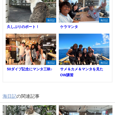
海日記
海日記
久しぶりのボート！
ケラマンタ
海日記
海日記
50ダイブ記念にマンタ三昧♪
サメ＆カメ＆マンタを見た
OW講習
海日記
の関連記事