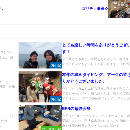
い。
ゴリチョ最高☆
とても楽しい時間をありがとうござ
す！
でマンツー
した。 誕
２日間とても楽しい時間をありがとうござます
.
のダイビングもよろしくお願いします。【ヒガ】.
海日記
本年の締めダイビング、アークの皆
りがとうございました。
"。そして
日間。台風
ウミウシもカニもエビも可愛い生き物がたくさ
て楽しかったです。海も思ったより暖かくて良
です【こと】 本年の締めダイビング、アークの..
海日記
EFRの勉強会⛑️
、、 【う
今日はEFR(エマージェンシーファーストレスポ
んだの
受講しました！✋ 人命救助のスキルで心肺蘇生
.
血や怪我の処置方法など人の命に関わる...
ワースタ日記