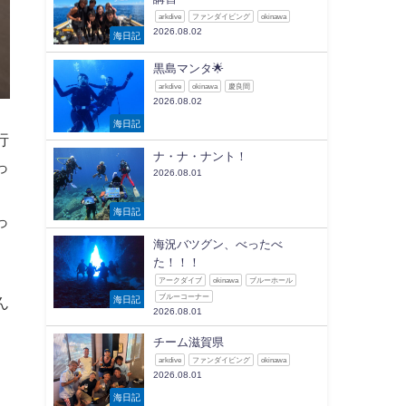
arkdive
ファンダイビング
okinawa
2026.08.02
海日記
黒島マンタ🌟
arkdive
okinawa
慶良間
2026.08.02
海日記
行
ナ・ナ・ナント！
っ
2026.08.01
海日記
っ
海況バツグン、べったべ
た！！！
アークダイブ
okinawa
ブルーホール
ブルーコーナー
海日記
ん
2026.08.01
チーム滋賀県
arkdive
ファンダイビング
okinawa
2026.08.01
海日記