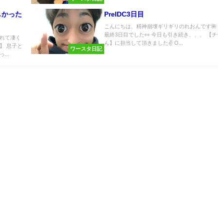
しかった
PreIDC3日目
こんにちは、精神崩壊ギリギリのれおんです🌺 Pr
最終3日目でした👀 今日も引き続き、、、 【
れて凄く
ん】に担当して頂きました✌️ O...
】 息子と
ワースタ日記
..