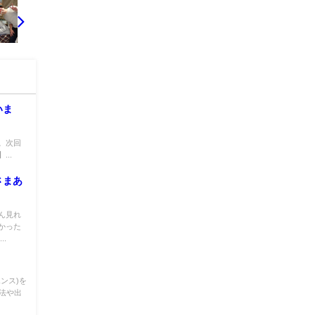
いま
。次回
..
さまあ
ん見れ
かった
.
ンス)を
法や出