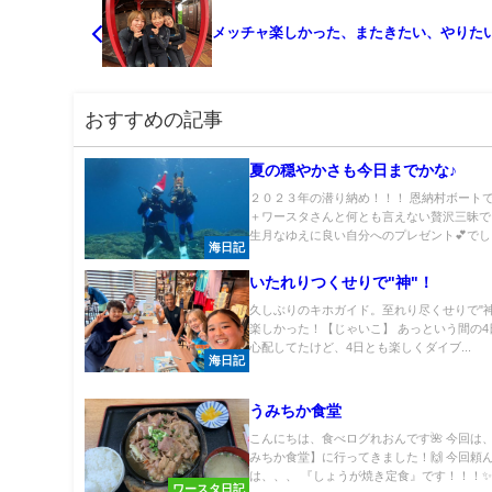
メッチャ楽しかった、またきたい、やりた
おすすめの記事
夏の穏やかさも今日までかな♪
２０２３年の潜り納め！！！ 恩納村ボート
＋ワースタさんと何とも言えない贅沢三昧で
生月なゆえに良い自分へのプレゼント💕でし..
海日記
いたれりつくせりで"神"！
久しぶりのキホガイド。至れり尽くせりで"神
楽しかった！【じゃいこ】 あっという間の4
心配してたけど、4日とも楽しくダイブ...
海日記
うみちか食堂
こんにちは、食べログれおんです🌺 今回は、
みちか食堂】に行ってきました！🙌 今回頼
は、、、 『しょうが焼き定食』です！！！✨..
ワースタ日記