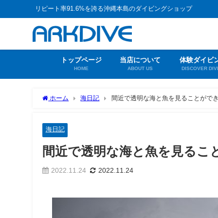
リピート率91.6%を誇る沖縄本島のダイビングショップ
トップページ
当店について
体験ダイビ
HOME
ABOUT US
DISCOVER DIV
ホーム
海日記
間近で透明な海と魚を見ることがで
海日記
間近で透明な海と魚を見るこ
2022.11.24
2022.11.24