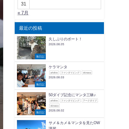
31
« 7月
最近の投稿
久しぶりのボート！
2026.08.05
海日記
ケラマンタ
arkdive
ファンダイビング
okinawa
2026.08.03
海日記
50ダイブ記念にマンタ三昧♪
arkdive
ファンダイビング
アークダイブ
okinawa
2026.08.02
海日記
サメ＆カメ＆マンタを見たOW
講習