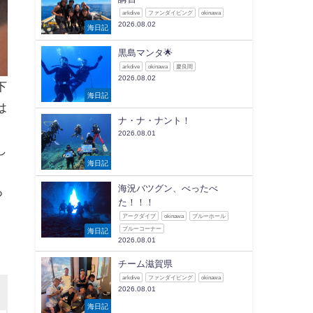
arkdive
ファンダイビング
okinawa
2026.08.02
海日記
黒島マンタ🌟
arkdive
okinawa
慶良間
2026.08.02
下
海日記
は
ナ・ナ・ナント！
2026.08.01
し
海日記
海況バツグン、べったべ
ろ
た！！！
アークダイブ
okinawa
ブルーホール
ブルーコーナー
海日記
2026.08.01
チーム滋賀県
arkdive
ファンダイビング
okinawa
2026.08.01
海日記