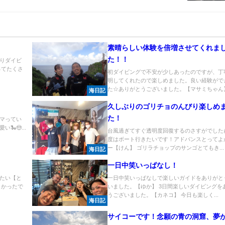
素晴らしい体験を倍増させてくれま
た！！
りダイビ
ってたくさ
初ダイビングで不安が少しあったのですが、丁
明してくれたので楽しめました。良い経験がで
た☆ありがとうございました。【マサミちゃん】.
海日記
久しぶりのゴリチョのんびり楽しめ
た！
マってい
😍...
台風過ぎてすぐ透明度回復するのさすがでした
度はボート行きたいです！アドバンスとってよ
ー【けん】 ゴリラチョップのサンゴとてもき...
海日記
一日中笑いっぱなし！
たい【と
一日中笑いっぱなしで楽しいガイドをありがと
しかったで
いました。【ゆか】 3日間楽しいダイビングを
うございました。【カネコ】 今日も楽しく...
海日記
サイコーです！念願の青の洞窟、夢