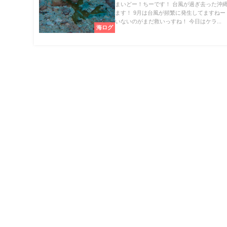
まいどー！ちーです！ 台風が過ぎ去った沖
ます！ 9月は台風が頻繁に発生してますねー
いないのがまだ救いっすね！ 今日はケラ...
海ログ