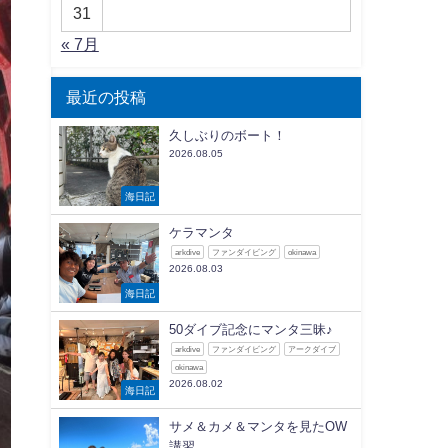
31
« 7月
最近の投稿
久しぶりのボート！
2026.08.05
海日記
ケラマンタ
arkdive
ファンダイビング
okinawa
2026.08.03
海日記
50ダイブ記念にマンタ三昧♪
arkdive
ファンダイビング
アークダイブ
okinawa
2026.08.02
海日記
サメ＆カメ＆マンタを見たOW
講習