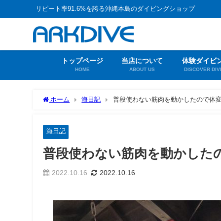
リピート率91.6%を誇る沖縄本島のダイビングショップ
トップページ
当店について
体験ダイビ
HOME
ABOUT US
DISCOVER DIV
ホーム
海日記
普段使わない筋肉を動かしたので体変
海日記
普段使わない筋肉を動かしたの
2022.10.16
2022.10.16