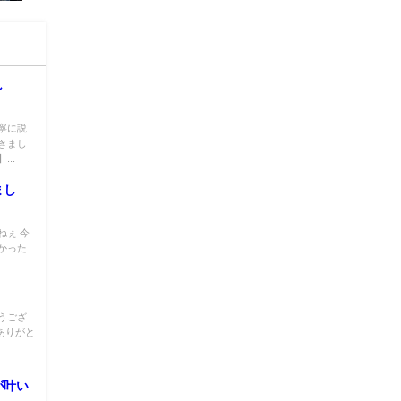
し
寧に説
きまし
..
まし
ねぇ 今
かった
うござ
ありがと
が叶い