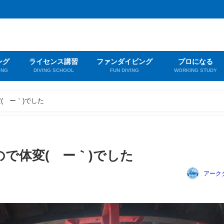
ング
ライセンス講習
ファンダイビング
プロになる
ING
DIVING SCHOOL
FUN DIVING
WORKING STUDY
(´ー｀)でした
で体変(´ー｀)でした
アーク