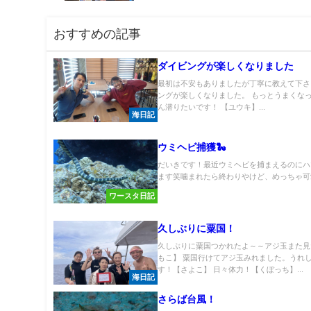
おすすめの記事
ダイビングが楽しくなりました
最初は不安もありましたが丁寧に教えて下さ
ングが楽しくなりました。 もっとうまくな
ん潜りたいです！ 【ユウキ】...
海日記
ウミヘビ捕獲🐍
だいきです！最近ウミヘビを捕まえるのにハ
ます笑噛まれたら終わりやけど、めっちゃ可愛い
ワースタ日記
久しぶりに粟国！
久しぶりに粟国つかれたよ～～アジ玉また見
もこ】 粟国行けてアジ玉みれました。うれ
す！【さよこ】 日々体力！【くぼっち】...
海日記
さらば台風！