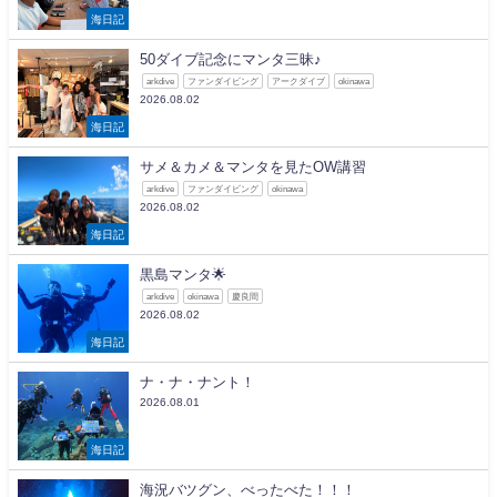
海日記
50ダイブ記念にマンタ三昧♪
arkdive
ファンダイビング
アークダイブ
okinawa
2026.08.02
海日記
サメ＆カメ＆マンタを見たOW講習
arkdive
ファンダイビング
okinawa
2026.08.02
海日記
黒島マンタ🌟
arkdive
okinawa
慶良間
2026.08.02
海日記
ナ・ナ・ナント！
2026.08.01
海日記
海況バツグン、べったべた！！！