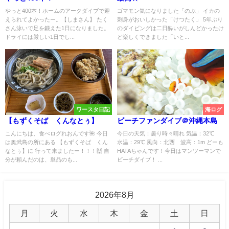
やっと400本！ホームのアークダイブで迎
ゴマモン気になりました「のぶ」 イカの
えられてよかったー。【しまさん】 たく
刺身がおいしかった「けつたく」 5年ぶり
さん泳いで足を鍛えた1日になりました。
のダイビングは二日酔いがしんどかったけ
ドライには厳しい1日でし...
ど楽しくできました「いと...
ワースタ日記
海ログ
【もずくそば くんなとぅ】
ビーチファンダイブ＠沖縄本島
こんにちは、食べログれおんです🌺 今日
今日の天気：曇り時々晴れ 気温：32℃
は奥武島の所にある 【もずくそば くん
水温：29℃ 風向：北西 波高：1m どーも
なとぅ】に 行って来ましたー！！！🙌 自
HATAちゃんです！今日はマンツーマンで
分が頼んだのは、単品のも...
ビーチダイブ！ ...
2026年8月
月
火
水
木
金
土
日