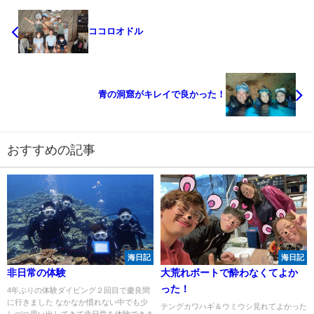
ココロオドル
青の洞窟がキレイで良かった！
おすすめの記事
海日記
海日記
非日常の体験
大荒れボートで酔わなくてよか
った！
4年ぶりの体験ダイビング２回目で慶良間
に行きました なかなか慣れない中でも少
テングカワハギ＆ウミウシ見れてよかった
しづつ思い出してきて非日常を体験できま