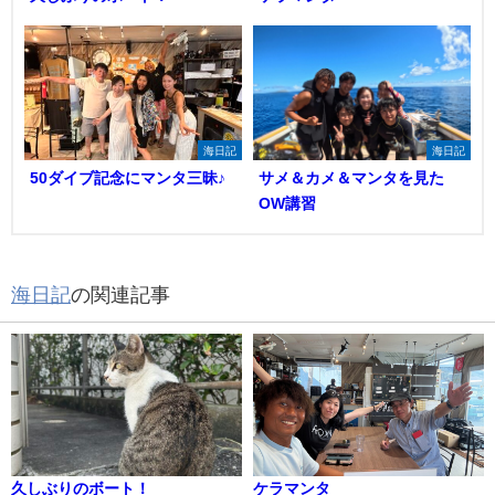
海日記
海日記
50ダイブ記念にマンタ三昧♪
サメ＆カメ＆マンタを見た
OW講習
海日記
の関連記事
久しぶりのボート！
ケラマンタ