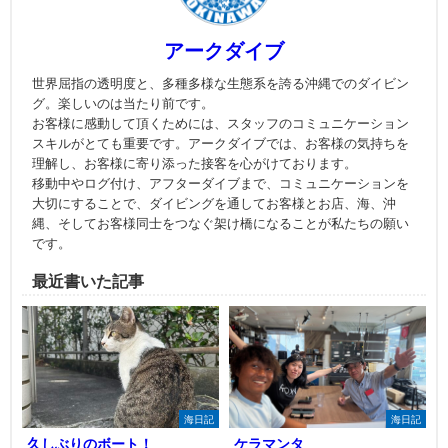
アークダイブ
世界屈指の透明度と、多種多様な生態系を誇る沖縄でのダイビン
グ。楽しいのは当たり前です。
お客様に感動して頂くためには、スタッフのコミュニケーション
スキルがとても重要です。アークダイブでは、お客様の気持ちを
理解し、お客様に寄り添った接客を心がけております。
移動中やログ付け、アフターダイブまで、コミュニケーションを
大切にすることで、ダイビングを通してお客様とお店、海、沖
縄、そしてお客様同士をつなぐ架け橋になることが私たちの願い
です。
最近書いた記事
海日記
海日記
久しぶりのボート！
ケラマンタ