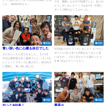
です。船酔いもせずで快適でした。ありが
した。 ARKDIVEさん...
とうございましたー！【まあや】 大荒れ
ボートで酔わなくてよかった...
海日記
海日記
青い深い色に心躍る休日でした
4日間ありがとうございました！ ビーチに
ボートに1日３本×４日間はもうないと思
エビがたくさん見られました。【スギ】
いますが、 １日１日がとても濃かったで
今日は透明度も良く最高でした！【ミネ】
す☻ 次はピグミーとキン...
レジェンドでサンゴに癒されて。砂の白さ
に感動し、青い深い色に心...
海日記
海日記
やっと400本！
最高☆