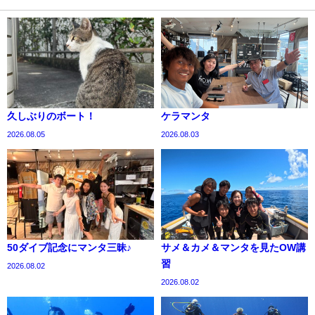
久しぶりのボート！
ケラマンタ
2026.08.05
2026.08.03
50ダイブ記念にマンタ三昧♪
サメ＆カメ＆マンタを見たOW講
習
2026.08.02
2026.08.02