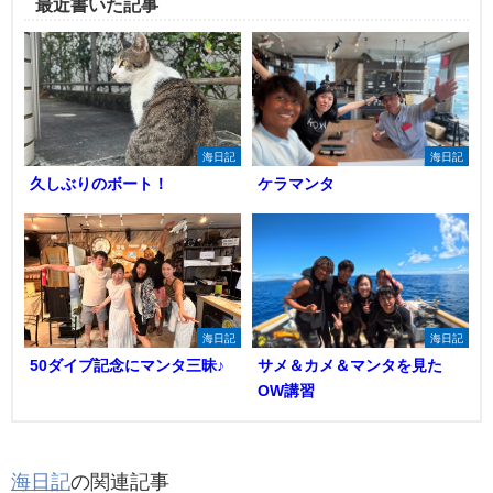
最近書いた記事
海日記
海日記
久しぶりのボート！
ケラマンタ
海日記
海日記
50ダイブ記念にマンタ三昧♪
サメ＆カメ＆マンタを見た
OW講習
海日記
の関連記事