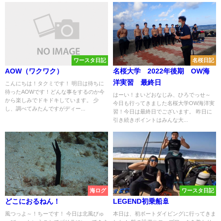
ワースタ日記
名桜日記
AOW（ワクワク）
名桜大学 2022年後期 OW海
洋実習 最終日
こんにちは！タクミです！ 明日は待ちに
待ったAOWです！どんな事をするのか今
はーい！まいどおなじみ、ひろでっせ～
から楽しみでドキドキしています。 少
今日も行ってきました名桜大学OW海洋実
し、調べてみたんですがディー...
習！今日は最終日でございます。 昨日に
引き続きポイントはみんな大...
海ログ
ワースタ日記
どこにおるねん！
LEGEND初乗船🚢
風つっよ～！ちーです！ 今日は北風びゅ
本日は、初ボートダイビングに行ってきま