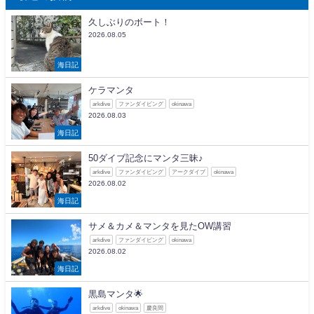
久しぶりのボート！
2026.08.05
海日記
ケラマンタ
arkdive
ファンダイビング
okinawa
2026.08.03
海日記
50ダイブ記念にマンタ三昧♪
arkdive
ファンダイビング
アークダイブ
okinawa
2026.08.02
海日記
サメ＆カメ＆マンタを見たOW講習
arkdive
ファンダイビング
okinawa
2026.08.02
海日記
黒島マンタ🌟
arkdive
okinawa
慶良間