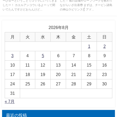
ーびゅーということでゴリラにいってきま
した！ 船の設備やロープワークを教わり
したー！ カエルアンコウいるよーって聞
ながらいざ出港😎 まずは、チービシ諸島
いてたんですけどおらんけど...
の神山ラビリンス☝️ アド...
2026年8月
月
火
水
木
金
土
日
1
2
3
4
5
6
7
8
9
10
11
12
13
14
15
16
17
18
19
20
21
22
23
24
25
26
27
28
29
30
31
« 7月
最近の投稿