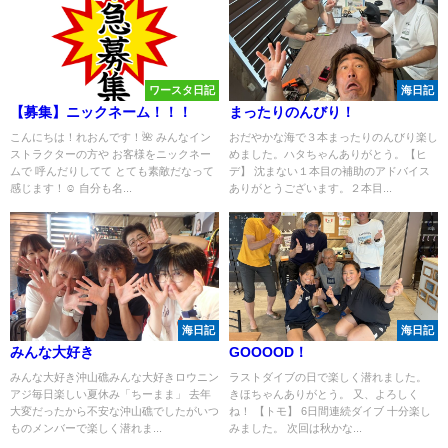
ワースタ日記
海日記
【募集】ニックネーム！！！
まったりのんびり！
こんにちは！れおんです！🌺 みんなイン
おだやかな海で３本まったりのんびり楽し
ストラクターの方や お客様をニックネー
めました。ハタちゃんありがとう。【ヒ
ムで 呼んだりしてて とても素敵だなって
デ】 沈まない１本目の補助のアドバイス
感じます！☺️ 自分も名...
ありがとうございます。２本目...
海日記
海日記
みんな大好き
GOOOOD！
みんな大好き沖山礁みんな大好きロウニン
ラストダイブの日で楽しく潜れました。
アジ毎日楽しい夏休み「ちーまま」 去年
きほちゃんありがとう。 又、よろしく
大変だったから不安な沖山礁でしたがいつ
ね！ 【トモ】 6日間連続ダイブ 十分楽し
ものメンバーで楽しく潜れま...
みました。 次回は秋かな...