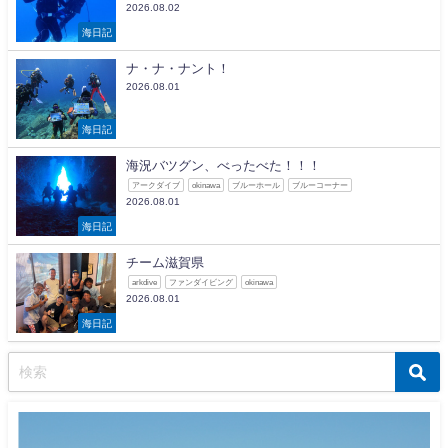
2026.08.02
海日記
ナ・ナ・ナント！
2026.08.01
海日記
海況バツグン、べったべた！！！
アークダイブ
okinawa
ブルーホール
ブルーコーナー
2026.08.01
海日記
チーム滋賀県
arkdive
ファンダイビング
okinawa
2026.08.01
海日記