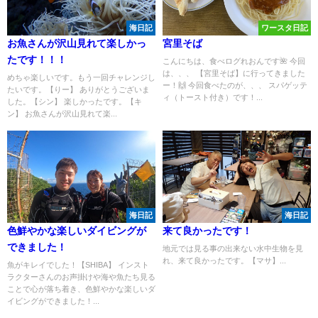
海日記
ワースタ日記
お魚さんが沢山見れて楽しかっ
宮里そば
たです！！！
こんにちは、食べログれおんです🌺 今回
は、、、 【宮里そば】に行ってきました
めちゃ楽しいです。もう一回チャレンジし
ー！🙌 今回食べたのが、、、 スパゲッテ
たいです。【りー】 ありがとうございま
ィ（トースト付き）です！...
した。【シン】 楽しかったです。【キ
ン】 お魚さんが沢山見れて楽...
海日記
海日記
色鮮やかな楽しいダイビングが
来て良かったです！
できました！
地元では見る事の出来ない水中生物を見
れ、来て良かったです。【マサ】...
魚がキレイでした！【SHIBA】 インスト
ラクターさんのお声掛けや海や魚たち見る
ことで心が落ち着き、色鮮やかな楽しいダ
イビングができました！...