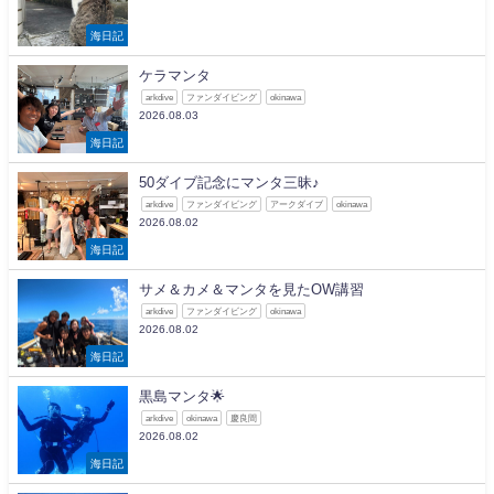
海日記
ケラマンタ
arkdive
ファンダイビング
okinawa
2026.08.03
海日記
50ダイブ記念にマンタ三昧♪
arkdive
ファンダイビング
アークダイブ
okinawa
2026.08.02
海日記
サメ＆カメ＆マンタを見たOW講習
arkdive
ファンダイビング
okinawa
2026.08.02
海日記
黒島マンタ🌟
arkdive
okinawa
慶良間
2026.08.02
海日記