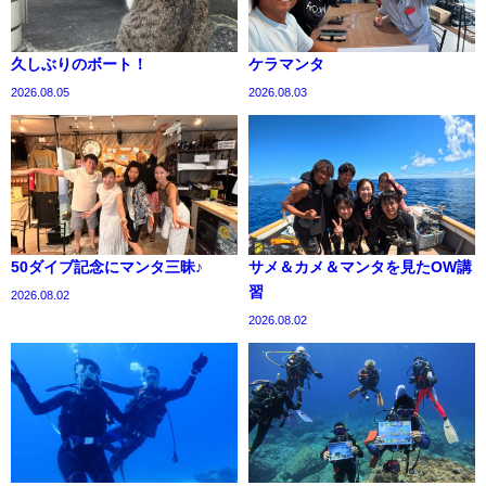
久しぶりのボート！
ケラマンタ
2026.08.05
2026.08.03
50ダイブ記念にマンタ三昧♪
サメ＆カメ＆マンタを見たOW講
習
2026.08.02
2026.08.02