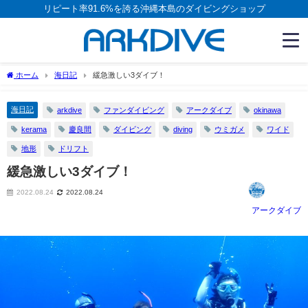
リピート率91.6%を誇る沖縄本島のダイビングショップ
ホーム
海日記
緩急激しい3ダイブ！
海日記
arkdive
ファンダイビング
アークダイブ
okinawa
kerama
慶良間
ダイビング
diving
ウミガメ
ワイド
地形
ドリフト
緩急激しい3ダイブ！
2022.08.24
2022.08.24
アークダイブ