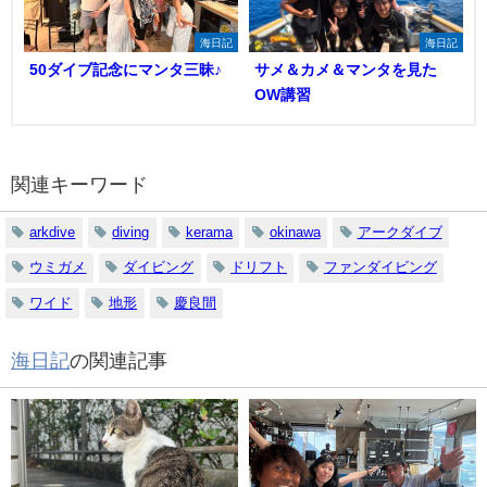
海日記
海日記
50ダイブ記念にマンタ三昧♪
サメ＆カメ＆マンタを見た
OW講習
関連キーワード
arkdive
diving
kerama
okinawa
アークダイブ
ウミガメ
ダイビング
ドリフト
ファンダイビング
ワイド
地形
慶良間
海日記
の関連記事