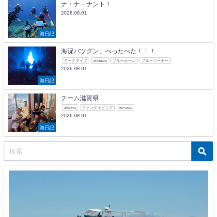
ナ・ナ・ナント！
2026.08.01
海日記
海況バツグン、べったべた！！！
アークダイブ
okinawa
ブルーホール
ブルーコーナー
2026.08.01
海日記
チーム滋賀県
arkdive
ファンダイビング
okinawa
2026.08.01
海日記