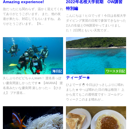
Amazing experience!
2022年名桜大学前期 OW講習
特別編
急だったにも関わらず、温かく迎えてくれ
てありがとうございます。 また、他の友
こんにちは！ヒロでっす！今日は名桜大学
達が来たら、対応してもらいますね。 あ
ダイビング実習の日程で参加できなかった
りがとうございます。 【N...
2人の生徒とOW講習やってまいりまし
た！ 2日間ともいい天気でダ...
海日記
ワースタ日記
ティーダー☀️
久しぶりのビビちゃんteam！ 渡名喜っぽ
い慶良間楽しかったです☻ 【AKANA】 渡
ひよでーす🐣 今日はひっさしぶりに晴れ
名喜みたいな慶良間 楽しかった～ 【ひさ
ました☀️ やっぱ晴れた日の海は格別！ 上
え】 プチ渡名...
から見てもこの透明度です✨ ゴールデン
ウィークこのまま晴れが...