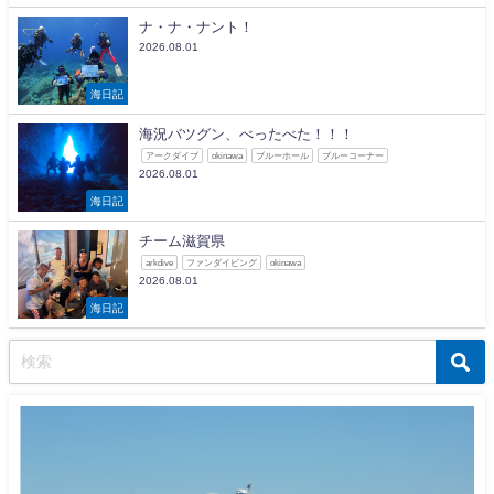
ナ・ナ・ナント！
2026.08.01
海日記
海況バツグン、べったべた！！！
アークダイブ
okinawa
ブルーホール
ブルーコーナー
2026.08.01
海日記
チーム滋賀県
arkdive
ファンダイビング
okinawa
2026.08.01
海日記