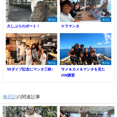
海日記
海日記
久しぶりのボート！
ケラマンタ
海日記
海日記
50ダイブ記念にマンタ三昧♪
サメ＆カメ＆マンタを見た
OW講習
海日記
の関連記事