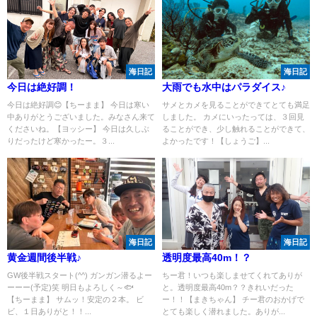
海日記
海日記
今日は絶好調！
大雨でも水中はパラダイス♪
今日は絶好調😊【ちーまま】 今日は寒い
サメとカメを見ることができてとても満足
中ありがとうございました。みなさん来て
しました。 カメにいったっては、３回見
くださいね。【ヨッシー】 今日は久しぶ
ることができ、少し触れることができて、
りだったけど寒かったー。３...
よかったです！【しょうご】...
海日記
海日記
黄金週間後半戦♪
透明度最高40m！？
GW後半戦スタート(^^) ガンガン潜るよー
ちー君！いつも楽しませてくれてありが
ーーー(予定)笑 明日もよろしく～🐟
と。透明度最高40m？？きれいだった
【ちーまま】 サムッ！安定の２本。 ビ
ー！！【まきちゃん】 チー君のおかげで
ビ、１日ありがと！！...
とても楽しく潜れました。ありが...