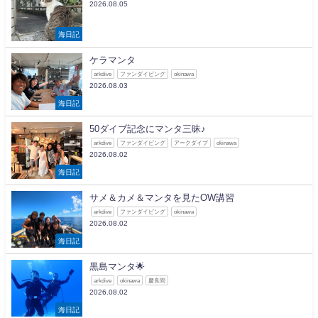
2026.08.05
海日記
ケラマンタ
arkdive
ファンダイビング
okinawa
2026.08.03
海日記
50ダイブ記念にマンタ三昧♪
arkdive
ファンダイビング
アークダイブ
okinawa
2026.08.02
海日記
サメ＆カメ＆マンタを見たOW講習
arkdive
ファンダイビング
okinawa
2026.08.02
海日記
黒島マンタ🌟
arkdive
okinawa
慶良間
2026.08.02
海日記