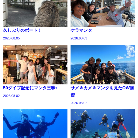
久しぶりのボート！
ケラマンタ
2026.08.05
2026.08.03
50ダイブ記念にマンタ三昧♪
サメ＆カメ＆マンタを見たOW講
習
2026.08.02
2026.08.02