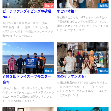
海ログ
海日記
ビーチファンダイビング＠砂辺
すごい体験！
No.1
沖山礁すごかった！GTとキッスの間合い
「西SUN] ロウニンアジを間近で！すごい
今日の天気：晴れ 気温：33℃ 水温：
体験をさせてもらいました！ドリフトも楽
28℃ 風向：西 波高：1.5m どーも
しかったです！ドリフト...
HATAちゃんです！今日はマンツーマンで
着後のお客さんとのん...
海日記
海日記
☆第２回ドライスーツモニター
旬のケラマンタも♪
会☆
今日はBiBi君のおかげで楽しかったですよ
～☆ ありがとうね～！！ 【しんちゃ
はいどーもー！モンチッチことちーです！
ん】 いつもアークさんは最高！！ 楽しか
今年もやってきましたよー！ドライスーツ
ったで～す(^^♪ ま...
モニター会 第１回が大好評ということも
あり今年も開催できました...