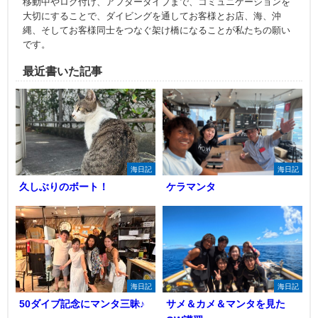
移動中やログ付け、アフターダイブまで、コミュニケーションを
大切にすることで、ダイビングを通してお客様とお店、海、沖
縄、そしてお客様同士をつなぐ架け橋になることが私たちの願い
です。
最近書いた記事
海日記
海日記
久しぶりのボート！
ケラマンタ
海日記
海日記
50ダイブ記念にマンタ三昧♪
サメ＆カメ＆マンタを見た