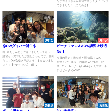
なかガイドさんが親切で楽しくダイビング
できました！【こだぬき】...
海日記
海ログ
㊗OWダイバー誕生㊗
ビーチファン＆AOW講習＠砂辺
No.1
3日間ありがとうございましたレスキュー
講習も大変でしたが楽しかったです。仲間
今日の天気：曇り時々雨 気温：22℃
たちもOW合格ありがとう！また会いまし
水温：22℃ 風向：西南西→北北西 波
ょう！【たけちゃん】 3日...
高：2m→4m どーもHATAちゃんです！今
日はビーチでAOW...
海日記
海日記