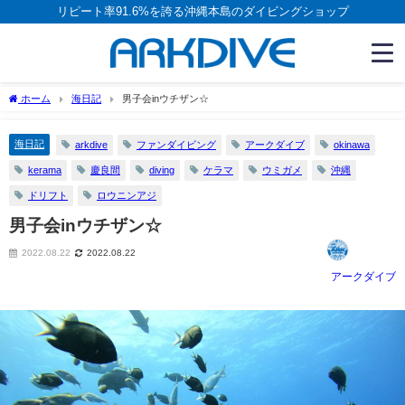
リピート率91.6%を誇る沖縄本島のダイビングショップ
ホーム
海日記
男子会inウチザン☆
海日記
arkdive
ファンダイビング
アークダイブ
okinawa
kerama
慶良間
diving
ケラマ
ウミガメ
沖縄
ドリフト
ロウニンアジ
男子会inウチザン☆
2022.08.22
2022.08.22
アークダイブ