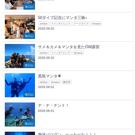
海日記
50ダイブ記念にマンタ三昧♪
arkdive
ファンダイビング
アークダイブ
okinawa
2026.08.02
海日記
サメ＆カメ＆マンタを見たOW講習
arkdive
ファンダイビング
okinawa
2026.08.02
海日記
黒島マンタ🌟
arkdive
okinawa
慶良間
2026.08.02
海日記
ナ・ナ・ナント！
2026.08.01
海日記
海況バツグン、べったべた！！！