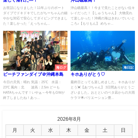
楽しく潜れた―！
沖山礁最高！
お世話になりました！11年ぶりのボート
沖山礁最高！！今まで見たことがない位キ
ダイブでドキドキでしたがちーちゃんの細
レイだった！【しゅうちゃん】 大物見れ
やかな対応で安心してダイビングできまし
て楽しかった！沖縄の海はきれいでいいと
た！楽しかった「えっちゃん...
ころ♪【もりもん】 めちゃ...
海ログ
海日記
ビーチファンダイブ＠沖縄本島
キホありがとう♡
今日の天気：晴れ 気温：25℃ 水温：
最終日とっても楽しめました。キホありが
23℃ 風向：北 波高：2.5m どーも
とう💓【あづちゃん】 3日間ありがとうご
HATAちゃんです！いやぁ～今年もGWが
ざいました。おとといのベタ凪からの大雨
終了しましたね！あっ...
ケラマ🌟バリエーション豊...
2026年8月
月
火
水
木
金
土
日