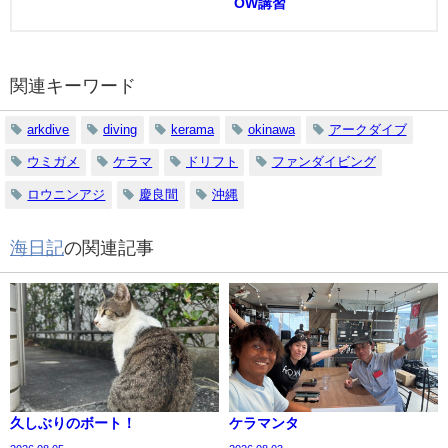
OW講習
関連キーワード
arkdive
diving
kerama
okinawa
アークダイブ
ウミガメ
ケラマ
ドリフト
ファンダイビング
ロウニンアジ
慶良間
沖縄
海日記
の関連記事
久しぶりのボート！
ケラマンタ