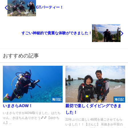
GTパーティー！
すごい神秘的で貴重な体験ができました！
おすすめの記事
海日記
海日記
いまさらAOW！
親切で楽しくダイビングできま
した！
いまさらですがAOW取りました。はたち
ゃん、きほちんありがとう💕💕【ゆかち
22年ぶりに楽しい時間を過ごさせてもら
ん】...
いました！！【けんじ】 耳抜きが不安の