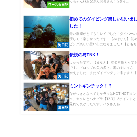
っちゃん👭お父さんお母さん！ 2ダイ...
ワースタ日記
初めてのダイビング楽しい思い出
した！
青い洞窟がとてもキレイでした！ダイバーの
優しくて楽しかったです！【みぽりん】 初
ビング楽しい思い出になりました！【ともちゃ.
海日記
伝説の島TNK！
よかったです。【まなぶ】 渡名喜島とって
です。ドロップの魚の多さ、海のキレイさ、
会えました。またダイビングしに来ます！【ま.
海日記
ミントギンチャク！？
ながつきとなってもケラマはHOT!HOT!ミ
ク、カクレとハナビラ【T&R】 3ポイント
見れて良かったです。ハタさんあ...
海日記