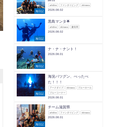
arkdive
ファンダイビング
okinawa
2026.08.02
海日記
黒島マンタ🌟
arkdive
okinawa
慶良間
2026.08.02
海日記
ナ・ナ・ナント！
2026.08.01
海日記
海況バツグン、べったべ
た！！！
アークダイブ
okinawa
ブルーホール
ブルーコーナー
海日記
2026.08.01
チーム滋賀県
arkdive
ファンダイビング
okinawa
2026.08.01
海日記