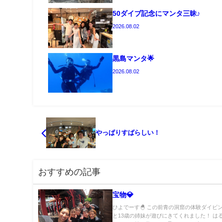
50ダイブ記念にマンタ三昧♪
2026.08.02
黒島マンタ🌟
2026.08.02
やっぱりすばらしい！
おすすめの記事
宝物💎
ひよでーす🐣 この前青の洞窟の体験ダイビン
と13歳の姉妹が遊びにきてくれました！ は