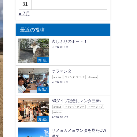
31
« 7月
最近の投稿
久しぶりのボート！
2026.08.05
海日記
ケラマンタ
arkdive
ファンダイビング
okinawa
2026.08.03
海日記
50ダイブ記念にマンタ三昧♪
arkdive
ファンダイビング
アークダイブ
okinawa
2026.08.02
海日記
サメ＆カメ＆マンタを見たOW
講習