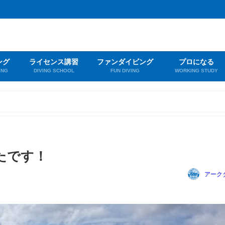
ング
ライセンス講習
ファンダイビング
プロになる
ING
DIVING SCHOOL
FUN DIVING
WORKING STUDY
！
たです！
アーク