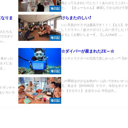
海とってもきれいでした！！ありがとうござい
た。 【きょーちゃん】 練習してから行けて安心
海日記
になりま
けらまたのしい⤴
いい天気のケラマは最高です！！！【えり】 
しくケラマへ！超マクロづくしの一日でした！
人たちも
よろしくお願いしまーす。【しんchan】 ...
めてのダイ
海日記
..
☆ダイバーが産まれたZE～☆
も良かった
インストラクターが元気で楽しかった～^^【ゆっこ
カメにも
..
海日記
この季節は小さなお魚がいっぱいでかわいかっ
又、来ます 【KYOKO】 ケラマ、今日もサイ
ントギンチャ
た 【タカスミ】 きほちゃん 今日は久...
ともいろいろ
海日記