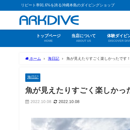
リピート率91.6%を誇る沖縄本島のダイビングショップ
トップページ
当店について
体験ダイビ
HOME
ABOUT US
DISCOVER DIV
ホーム
海日記
魚が見えたりすごく楽しかったです
海日記
魚が見えたりすごく楽しかっ
2022.10.08
2022.10.08