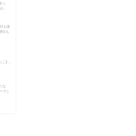
まし
...
今日も楽
明日も
】...
たな
コーでし