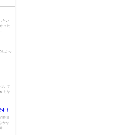
したい
怖かった
.
のしかっ
近づいて
 ちな
です！
て時間
なかな
..