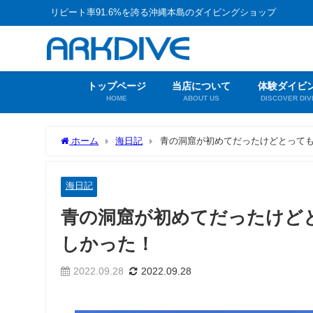
リピート率91.6%を誇る沖縄本島のダイビングショップ
トップページ
当店について
体験ダイビ
HOME
ABOUT US
DISCOVER DIV
ホーム
海日記
青の洞窟が初めてだったけどとって
海日記
青の洞窟が初めてだったけど
しかった！
2022.09.28
2022.09.28