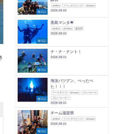
arkdive
ファンダイビング
okinawa
2026.08.02
海日記
黒島マンタ🌟
arkdive
okinawa
慶良間
2026.08.02
海日記
ナ・ナ・ナント！
き
2026.08.01
海日記
】
海況バツグン、べったべ
た！！！
アークダイブ
okinawa
ブルーホール
ブルーコーナー
海日記
2026.08.01
チーム滋賀県
arkdive
ファンダイビング
okinawa
2026.08.01
海日記