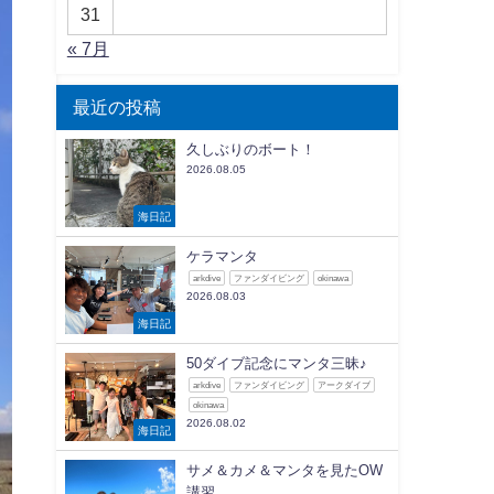
31
« 7月
最近の投稿
久しぶりのボート！
2026.08.05
海日記
ケラマンタ
arkdive
ファンダイビング
okinawa
2026.08.03
海日記
50ダイブ記念にマンタ三昧♪
arkdive
ファンダイビング
アークダイブ
okinawa
2026.08.02
海日記
サメ＆カメ＆マンタを見たOW
講習