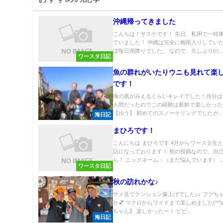
沖縄帰ってきました
こんちは！サスケです！ 先日、私用で一時
ていました！ 沖縄は完全に梅雨入りしてい
ぼ毎日雨降りでした。 なので、久しぶりの..
ワースタ日記
魚の群れがいたりウニも見れて楽
です！
海の底がみえるくらいキレイでした！自分は
人間だったのでこの経験は新鮮で楽しかった
【ゆう】 初めてのスノーケリングでしたが、海
海日記
まひろです！
こんにちは まひろです 4月からワースタ生
話になっております！ 初の投稿なので、自
ら！ ニックネーム：（まだ悩んでいます）..
ワースタ日記
秋の訪れかな♪
サメ見てテンション爆上げでした♪♪ フグち
か💕 マクロからワイドまで楽しめました(^^)/
ちゃん】 楽しかったー！ ビビ...
海日記