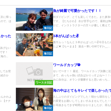
魚が綺麗で可愛かったです！！
東京に帰っ
初ダイビング、とても楽しくできた。また参加
たので、ほ
です。【たちかわ】 水が苦手なので、最初は
.
けど、インストラクターの方々が優しく教えて..
海日記
しかった
3本がんばった✌
激サムっ！なんと３本がんばったー✌今日もた
たよ💓【ちーまま】 過去一寒いGWです(>__...
泳げない
です！
海日記
の...
ワールドカップ⚽️
としてお世
せいで〜す！！ 最近、ワールドカップ決勝に
己紹介か
きて、めっちゃ熱い試合ばかりっすよね〜！！
.
みに自分は、オランダ優勝すると思いめっち...
ワースタ日記
海の中はとてもキレイで楽しかった
ゃんかわよ
久しぶりのダイビングでした！朝から寝坊をし
♪ 【ナナ
の変更をお願いしてしまいすみませんでした！
か耳抜きもできず時間がかかりましたが、雨も降.
海日記